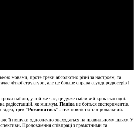
ською мовами, проте треки абсолютно різні за настроєм, та
чає чіткої структури, але це більше справа саундпродюсерів і
трохи наївно, у той же час, це дуже сміливий крок сьогодні.
ка радіостанцій, як мінімум.
Паніка
не боїться експериментів,
 відео, трек "
Розчинитись
" - теж повністю танцювальний.
 але її пошуки однозначно знаходяться на правильному шляху. У
ерспективи. Продовження співпраці з грамотними та