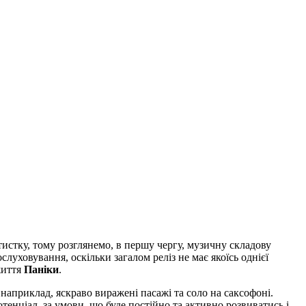
тистку, тому розглянемо, в першу чергу, музичну складову
слуховування, оскільки загалом реліз не має якоїсь однієї
 життя
Паніки
.
априклад, яскраво виражені пасажі та соло на саксофоні.
енціал, за умови, що буде постійно та активно розвиватись і