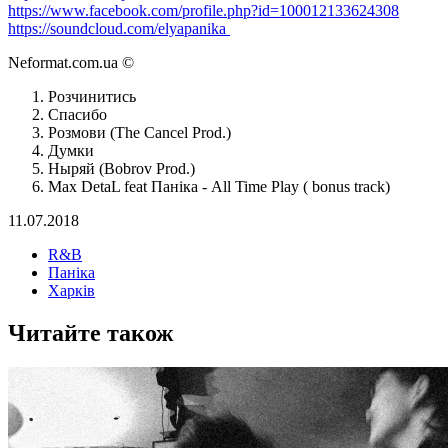
https://www.facebook.com/profile.php?id=100012133624308
https://soundcloud.com/elyapanika
Neformat.com.ua ©
Розчинитись
Спасибо
Розмови (The Cancel Prod.)
Думки
Ныряй (Bobrov Prod.)
Max DetaL feat Панiка - All Time Play ( bonus track)
11.07.2018
R&B
Панiка
Харків
Читайте також