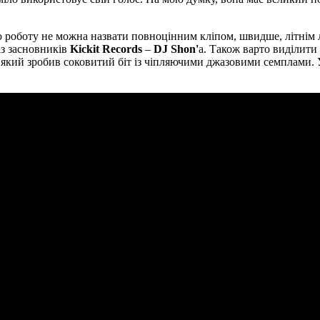
 роботу не можна назвати повноцінним кліпом, швидше, літнім ла
із засновників
Kickit Records
–
DJ Shon'
а. Також варто виділити 
, який зробив соковитий біт із чіпляючими джазовими семплами. У