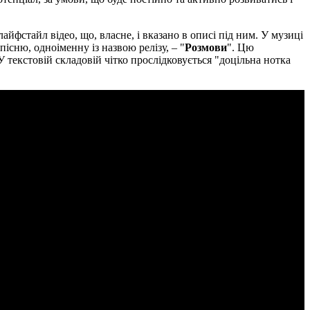
йфстайл відео, що, власне, і вказано в описі під ним. У музиці
пісню, одноіменну із назвою релізу, – "
Розмови
". Цю
 текстовій складовій чітко прослідковується "доцільна нотка