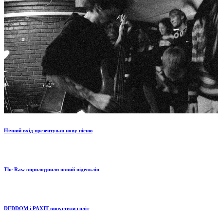
Нічний вхід презентував нову пісню
The Raw оприлюднили новий відеокліп
DEDDOM і PAXIT випустили спліт