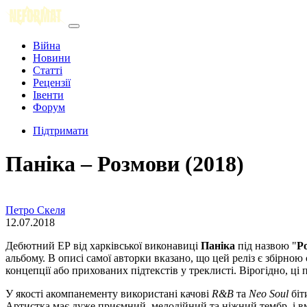
Війна
Новини
Статті
Рецензії
Івенти
Форум
Підтримати
Паніка – Розмови (2018)
Петро Скеля
12.07.2018
Дебютний ЕР від харківської виконавиці
Паніка
під назвою "
Р
альбому. В описі самої авторки вказано, що цей реліз є збірною 
концепції або прихованих підтекстів у треклисті. Вірогідно, ці 
У якості акомпанементу використані качові
R&B
та
Neo Soul
біт
Артистка має дуже приємний, мелодійний та ніжний тембр, і вмі