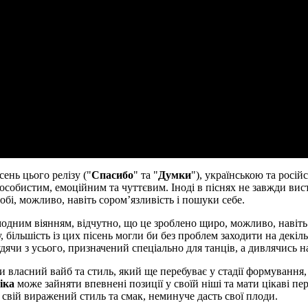
ень цього релізу ("
Спасибо
" та "
Думки
"), українською та росій
собистим, емоційним та чуттєвим. Іноді в піснях не завжди виста
собі, можливо, навіть сором’язливість і пошуки себе.
одним віянням, відчутно, що це зроблено щиро, можливо, навіть 
 більшість із цих пісень могли би без проблем заходити на декіль
удячи з усього, призначений спеціально для танців, а дивлячись на
 власний вайб та стиль, який ще перебуває у стадії формування,
іка
може зайняти впевнені позиції у своїй ніші та мати цікаві п
свій виражений стиль та смак, неминуче дасть свої плоди.