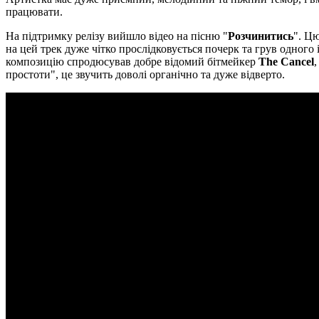
працювати.
На підтримку релізу вийшло відео на пісню "
Розчинитись
". Цю
на цей трек дуже чітко прослідковується почерк та грув одного 
композицію спродюсував добре відомий бітмейкер
The Cancel
простоти", це звучить доволі органічно та дуже відверто.