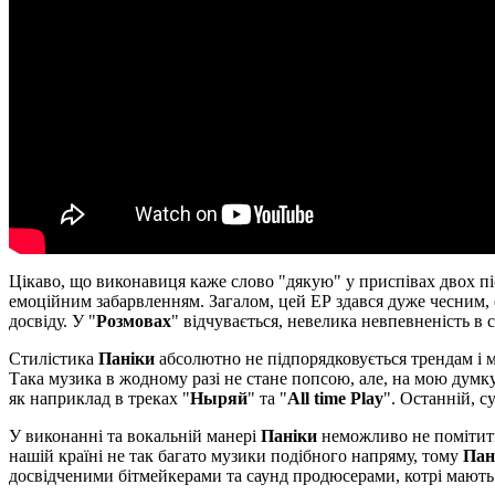
Цікаво, що виконавиця каже слово "дякую" у приспівах двох піс
емоційним забарвленням. Загалом, цей ЕР здався дуже чесним, о
досвіду. У "
Розмовах
" відчувається, невелика невпевненість в 
Стилістика
Паніки
абсолютно не підпорядковується трендам і м
Така музика в жодному разі не стане попсою, але, на мою думку,
як наприклад в треках "
Ныряй
" та "
All time Play
". Останній, с
У виконанні та вокальній манері
Паніки
неможливо не помітити
нашій країні не так багато музики подібного напряму, тому
Пан
досвідченими бітмейкерами та саунд продюсерами, котрі мають 