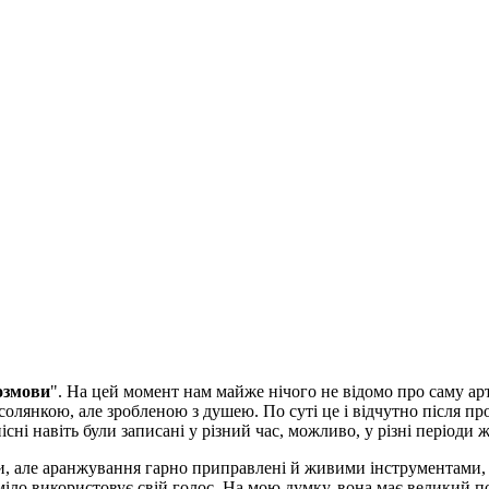
озмови
". На цей момент нам майже нічого не відомо про саму ар
солянкою, але зробленою з душею. По суті це і відчутно після про
пісні навіть були записані у різний час, можливо, у різні періоди
и, але аранжування гарно приправлені й живими інструментами, н
ло використовує свій голос. На мою думку, вона має великий пот