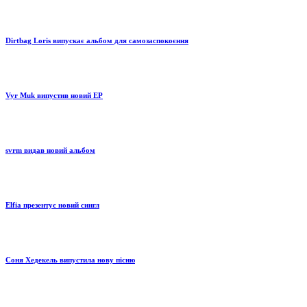
Dirtbag Loris випускає альбом для самозаспокоєння
Vyr Muk випустив новий EP
svrm видав новий альбом
Elfia презентує новий сингл
Соня Хедекель випустила нову пісню