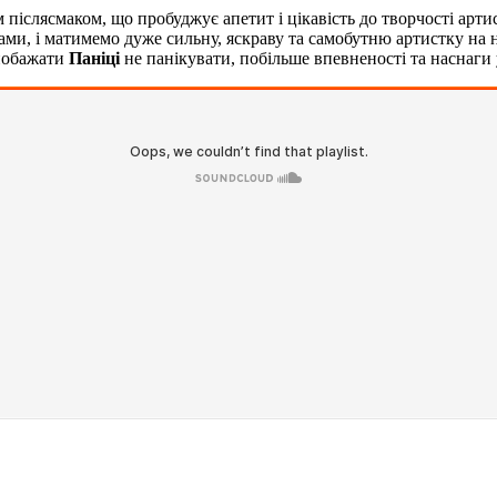
им післясмаком, що пробуджує апетит і цікавість до творчості ар
ми, і матимемо дуже сильну, яскраву та самобутню артистку на 
 побажати
Паніці
не панікувати, побільше впевненості та наснаги 