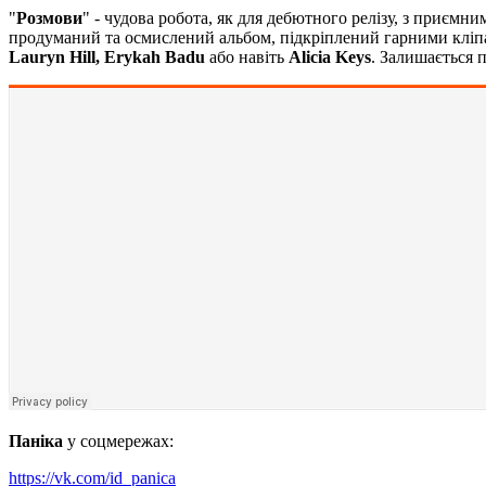
"
Розмови
" - чудова робота, як для дебютного релізу, з приємн
продуманий та осмислений альбом, підкріплений гарними кліпа
Lauryn Hill, Erykah Badu
або навіть
Alicia Keys
. Залишається
Паніка
у соцмережах:
https://vk.com/id_panica