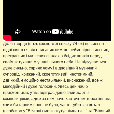
Доля творця (в т.ч. кожного зі списку 74-ох) не сильно
відрізняється від описаних ним же неймовірно сильних,
прекрасних і миттєвих спалахів блідих цвяхів перед
своїм затуханням у гущі нічного неба. Це відчувається
дуже сильно, сприяє чому і відповідний музичний
супровід: крижаний, скреготливий, нестримний,
дзвінкий, емоційно нестабільний, виснажений, все ж
мелодійний і дуже голосний. Увесь цей набір
прикметників, утім, відіграє дещо злий жарт із
композиціями, адже за цим наче хаотичним торохтінням,
яким би гарним воно не було, часто губиться вокал
(особливо у "Вечірні смерк окутує кімнати…" та "Білявий