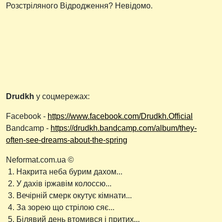
Розстріляного Відродження? Невідомо.
Drudkh
у соцмережах:
Facebook -
https://www.facebook.com/Drudkh.Official
Bandcamp -
https://drudkh.bandcamp.com/album/they-
often-see-dreams-about-the-spring
Neformat.com.ua ©
1. Накрита неба бурим дахом...
2. У дахів іржавім колоссю...
3. Вечірній смерк окутує кімнати...
4. За зорею що стрілою сяє...
5. Білявий день втомився і притих...