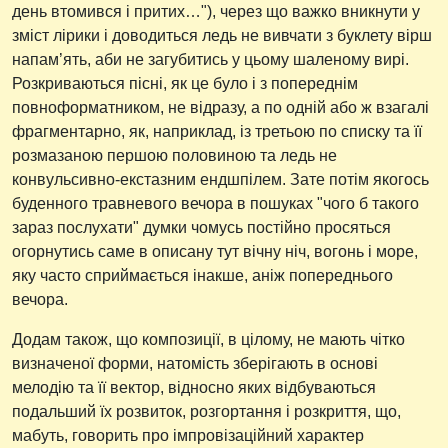
день втомився і притих…"), через що важко вникнути у
зміст лірики і доводиться ледь не вивчати з буклету вірш
напам’ять, аби не загубитись у цьому шаленому вирі.
Розкриваються пісні, як це було і з попереднім
повноформатником, не відразу, а по одній або ж взагалі
фрагментарно, як, наприклад, із третьою по списку та її
розмазаною першою половиною та ледь не
конвульсивно-екстазним ендшпілем. Зате потім якогось
буденного травневого вечора в пошуках "чого б такого
зараз послухати" думки чомусь постійно просяться
огорнутись саме в описану тут вічну ніч, вогонь і море,
яку часто сприймається інакше, аніж попереднього
вечора.
Додам також, що композиції, в цілому, не мають чітко
визначеної форми, натомість зберігають в основі
мелодію та її вектор, відносно яких відбуваються
подальший їх розвиток, розгортання і розкриття, що,
мабуть, говорить про імпровізаційний характер