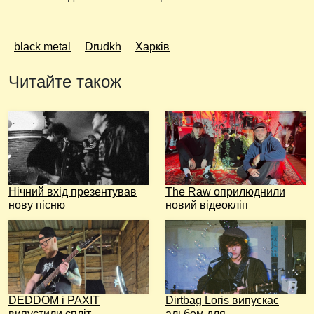
black metal
Drudkh
Харків
Читайте також
Нічний вхід презентував
The Raw оприлюднили
нову пісню
новий відеокліп
DEDDOM і PAXIT
Dirtbag Loris випускає
випустили спліт
альбом для