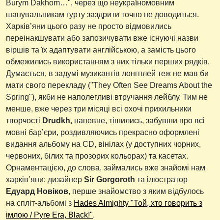
Burym Dakhom…", через що неукраїномовним
шанувальникам гурту заздрити точно не доводиться.
Харків’яни цього разу не просто відмовились
переінакшувати або запозичувати вже існуючі назви
віршів та їх адаптувати англійською, а замість цього
обмежились використанням з них тільки перших рядків.
Думається, в задумі музикантів лонгплей теж не мав би
мати свого перекладу ("They Often See Dreams About the
Spring"), якби не наполегливі втручання лейблу. Тим не
менше, вже через три місяці всі охочі прихильники
творчості
Drudkh,
напевне, тішились, забувши про всі
мовні бар’єри, роздивляючись прекрасно оформлені
видання альбому на CD, вінілах (у доступних чорних,
червоних, білих та прозорих кольорах) та касетах.
Орнаментацією, до слова, займались вже знайомі нам
харків’яни: дизайнер
Sir Gorgoroth
та ілюстратор
Едуард Новіков
, перше знайомство з яким відбулось
на спліт-альбомі з
Hades Almighty "Той, хто говорить з
імлою / Pyre Era, Black!"
.