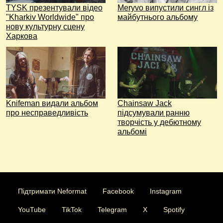
TYSK презентували відео
Meryvo випустили сингл із
"Kharkiv Worldwide" про
майбутнього альбому
нову культурну сцену
Харкова
Knifeman видали альбом
Chainsaw Jack
про несправедливість
підсумували ранню
творчість у дебютному
альбомі
Підтримати Neformat
Facebook
Instagram
YouTube
TikTok
Telegram
X
Spotify