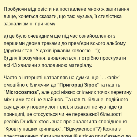
Пробуючи відповісти на поставлене мною ж запитання
вище, хочеться сказати, що так: музика, її стилістика
зазнали змін, при чому:
а) це було очевидним ще під час ознайомлення з
першими двома треками до прем’єри всього альбому
(другим став "У дахів іржавім колоссю…");
б) для її розуміння, виявляється, потрібно прослухати
всі 43 хвилини з половиною матеріалу.
Часто в інтернеті натрапляв на думки, що "…капіж"
емоційно є ближчим до "
Пригорщі Зірок
" та навіть
"
Microcosmos
", але досі ніяких спільних точок перетину
між ними так і не знайшов. Та навіть більше, подібного
саунду як у новому лонгплеї, я взагалі не чув ніде (в
принципі, це стосується чи не переважної більшості
релізів Drudkh: хтось знає про аналоги та споріднення
"Крові у наших криницях", "Відчуженості"?) Кожна з
представлених п’яти композицій є тісно прив’язаною до