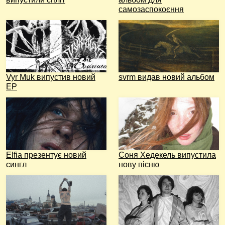
самозаспокоєння
Vyr Muk випустив новий
svrm видав новий альбом
EP
Elfia презентує новий
Соня Хедекель випустила
сингл
нову пісню