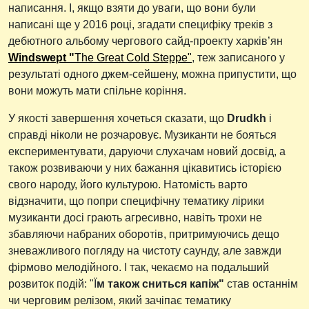
написання. І, якщо взяти до уваги, що вони були
написані ще у 2016 році, згадати специфіку треків з
дебютного альбому чергового сайд-проекту харків’ян
Windswept "
The Great Cold Steppe"
, теж записаного у
результаті одного джем-сейшену, можна припустити, що
вони можуть мати спільне коріння.
У якості завершення хочеться сказати, що
Drudkh
і
справді ніколи не розчаровує. Музиканти не бояться
експериментувати, даруючи слухачам новий досвід, а
також розвиваючи у них бажання цікавитись історією
свого народу, його культурою. Натомість варто
відзначити, що попри специфічну тематику лірики
музиканти досі грають агресивно, навіть трохи не
збавляючи набраних оборотів, притримуючись дещо
зневажливого погляду на чистоту саунду, але завжди
фірмово мелодійного. І так, чекаємо на подальший
розвиток подій: "Ї
м також сниться капіж"
став останнім
чи черговим релізом, який зачіпає тематику