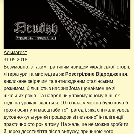
Альмагест
31.05.2018
Безумовно, з таким трагічним явищем української історії,
літератури та мистецтва як
Розстріляне Відродження
,
викликане звірячим та антилюдяним сталінським
режимом, більшість з нас знайома щонайменше зі
шкільних років. Та навряд чи у такому юному віці, як
тоді, на уроках, здається, 10-го класу можна було хоча б
трохи осягнути масштаби тої трагедії, яка спіткала увесь
духовно-культурний прошарок вітчизняної інтелігенції
практично сто років тому. На жаль, це не можна зробити
й через десятиліття після випуску, причиною чого,