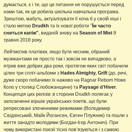
думається, є і те, що це питання не порушується перед
нами так, як це робила шкільна навчальна програма.
Зрештою, мабуть, актуалізувати її хоча б у своїй ніші і
стало метою
Drudkh
та їх нової роботи "
Їм часто
сниться капіж"
, виданій знову на
Season of Mist
9
травня 2018 року.
Лейтмотив платівки, якщо бути чесним, обраний
музикантами не просто так і зовсім не випадково, а
ятрив вже добрих два роки, протягом яких світ побачили
цілих три спліт-альбоми з
Hades Almighty, Grift
(до, речі,
дуже скоро побачимо їх наживо на Ragnar Reborn Нове
Коло у столиці Слобожанщини) та
Paysage d’Hiver
.
Концепція цих релізів зі сторони Drudkh полягає у
запозиченні віршів українських поетів, що були
репресовані злочинними режимами (Володимир
Свідзінський, Майк Йогансен, Євген Плужник) та пішли з
життя занадто молодими (Богдан-Ігор Антонич). При
чому використані поезії тісно пов’язуються і з самою