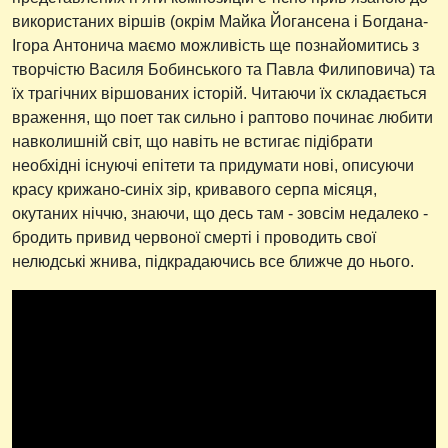
використаних віршів (окрім Майка Йогансена і Богдана-
Ігора Антонича маємо можливість ще познайомитись з
творчістю Василя Бобинського та Павла Филиповича) та
їх трагічних віршованих історій. Читаючи їх складається
враження, що поет так сильно і раптово починає любити
навколишній світ, що навіть не встигає підібрати
необхідні існуючі епітети та придумати нові, описуючи
красу крижано-синіх зір, кривавого серпа місяця,
окутаних ніччю, знаючи, що десь там - зовсім недалеко -
бродить привид червоної смерті і проводить свої
нелюдські жнива, підкрадаючись все ближче до нього.