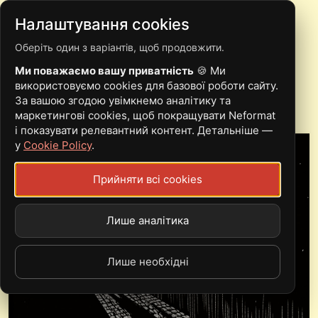
Налаштування cookies
Оберіть один з варіантів, щоб продовжити.
DRUDKH – ЇМ ЧАСТО
Ми поважаємо вашу приватність
🍪 Ми
СНИТЬСЯ КАПІЖ (2018)
використовуємо cookies для базової роботи сайту.
За вашою згодою увімкнемо аналітику та
маркетингові cookies, щоб покращувати Neformat
і показувати релевантний контент. Детальніше —
у
Cookie Policy
.
Прийняти всі cookies
Лише аналітика
Лише необхідні