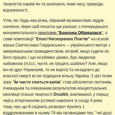
творчістю харків’ян та зачіпають теми часу, природи,
відчуженості.
Утім, як і будь-яка річка, обраний музикантами задум,
напевне, бере свій початок ще раніше: з попереднього
монументального
лонгплею "
Борозна Обірвалася
"
, а
саме композиції "
Епосі Нескорених Поетів"
на основі
вірша Святослава Гординського – українського митця з
американським громадянством, котрий, якщо судити по
його працях, і що особливо цікаво, був людиною
набожною (тсссс, чуєте, як тріщить шаблон? Але, якщо
ви не друг Наумчуків, то не варто) та незадовго до
власної смерті встиг відвідати вільну Україну. З цієї точки
зору "
Їм часто сниться капіж
" став абсолютно логічним,
очевидним та очікуваним результатом концептуальної
еволюції пізньої творчості
Drudkh
, викликаної, у першу
чергу, вторгненням усілякої наволочі зі сходу 4 роки
тому, про що й свідчить розворот буклету з
віддрукованими в ньому 74-ма прізвищами тих, "чиї душі