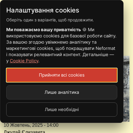
Налаштування cookies
Оберіть один з варіантів, щоб продовжити.
ARTGORE ВИПУСКАЄ
Ми поважаємо вашу приватність
🍪 Ми
БРУТАЛЬНИЙ СИНГЛ
використовуємо cookies для базової роботи сайту.
За вашою згодою увімкнемо аналітику та
маркетингові cookies, щоб покращувати Neformat
і показувати релевантний контент. Детальніше —
у
Cookie Policy
.
Прийняти всі cookies
Лише аналітика
Лише необхідні
10 Жовтень, 2025 - 14:00
Джулай Єлизавета