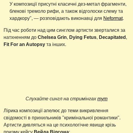
У композиції присутні класичні дез-метал фрагменти,
блекові тремоло рифи, а також відголоски слему та
хардкору", — розповідають виконавці для
Neformat
.
Під час роботи над цим синглом артисти зверталися за
натхненням до
Chelsea Grin
,
Dying Fetus
,
Decapitated
,
Fit For an Autopsy
та інших.
Слухайте сингл на стримінгах
тут
Лірика композиції апелює до теми викривлення
свідомості в прихильників "кримінальної романтики".
Артисти дивляться на це психологічне явище крізь
призму кейсу
Вейда Вілсона
: