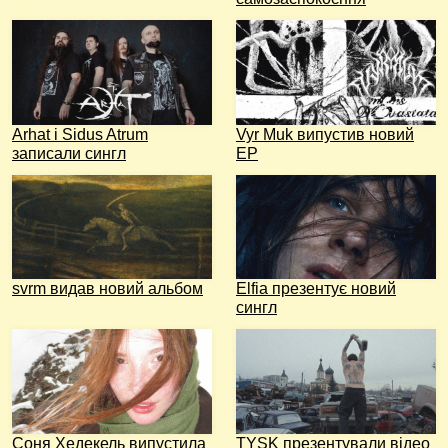
Arhat і Sidus Atrum
Vyr Muk випустив новий
записали сингл
EP
svrm видав новий альбом
Elfia презентує новий
сингл
Соня Хедекель випустила
TYSK презентували відео