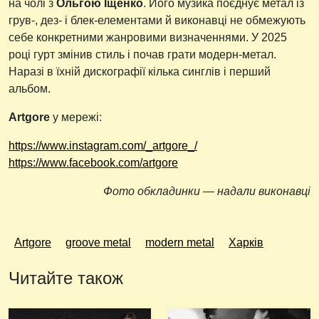
на чолі з
Ольгою Іщенко
. Його музика поєднує метал із
грув-, дез- і блек-елементами й виконавці не обмежують
себе конкретними жанровими визначеннями. У 2025
році гурт змінив стиль і почав грати модерн-метал.
Наразі в їхній дискографії кілька синглів і перший
альбом.
Artgore
у мережі:
https://www.instagram.com/_artgore_/
https://www.facebook.com/artgore
Фото обкладинки — надали виконавці
Artgore
groove metal
modern metal
Харків
Читайте також