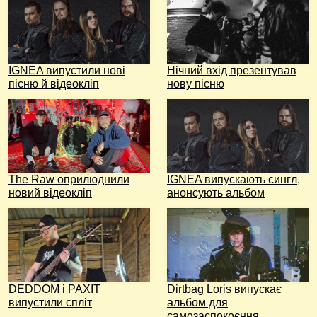
IGNEA випустили нові
Нічний вхід презентував
пісню й відеокліп
нову пісню
The Raw оприлюднили
IGNEA випускають сингл,
новий відеокліп
анонсують альбом
DEDDOM і PAXIT
Dirtbag Loris випускає
випустили спліт
альбом для
самозаспокоєння