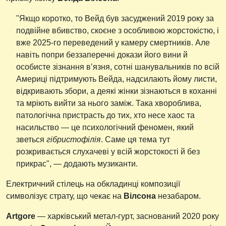
"Якщо коротко, то Вейд був засуджений 2019 року за
подвійне вбивство, скоєне з особливою жорстокістю, і
вже 2025-го переведений у камеру смертників. Але
навіть попри беззаперечні докази його вини й
особисте зізнання в’язня, сотні шанувальників по всій
Америці підтримують Вейда, надсилають йому листи,
відкривають збори, а деякі жінки зізнаються в коханні
та мріють вийти за нього заміж. Така хвороблива,
патологічна пристрасть до тих, хто несе хаос та
насильство — це психологічний феномен, який
зветься
гібристофілія
. Саме ця тема тут
розкривається слухачеві у всій жорстокості й без
прикрас", — додають музиканти.
Електричний стілець на обкладинці композиції
символізує страту, що чекає на
Вілсона
незабаром.
Artgore
— харківський метал-гурт, заснований 2020 року