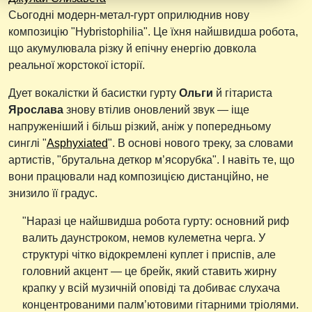
Сьогодні модерн-метал-гурт оприлюднив нову
композицію "Hybristophilia". Це їхня найшвидша робота,
що акумулювала різку й епічну енергію довкола
реальної жорстокої історії.
Дует вокалістки й басистки гурту
Ольги
й гітариста
Ярослава
знову втілив оновлений звук — іще
напруженіший і більш різкий, аніж у попередньому
синглі "
Asphyxiated
". В основі нового треку, за словами
артистів, "брутальна деткор м’ясорубка". І навіть те, що
вони працювали над композицією дистанційно, не
знизило її градус.
"Наразі це найшвидша робота гурту: основний риф
валить даунстроком, немов кулеметна черга. У
структурі чітко відокремлені куплет і приспів, але
головний акцент — це брейк, який ставить жирну
крапку у всій музичній оповіді та добиває слухача
концентрованими палм’ютовими гітарними тріолями.