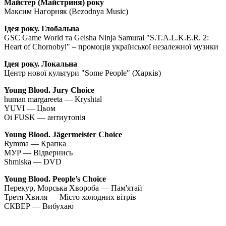
Майстер (Майстриня) року
Максим Нагорняк (Bezodnya Music)
Ідея року. Глобальна
GSC Game World та Geisha Ninja Samurai "S.T.A.L.K.E.R. 2:
Heart of Chornobyl" – промоція української незалежної музики
Ідея року. Локальна
Центр нової культури "Some People" (Харків)
Young Blood. Jury Choice
human margareeta — Kryshtal
YUVI — Цьом
Oi FUSK — антиутопія
Young Blood. Jägermeister Choice
Rymma — Крапка
МУР — Відвернись
Shmiska — DVD
Young Blood. People’s Choice
Перекур, Морська Хвороба — Пам'ятай
Третя Хвиля — Місто холодних вітрів
СКВЕР — Вибухаю