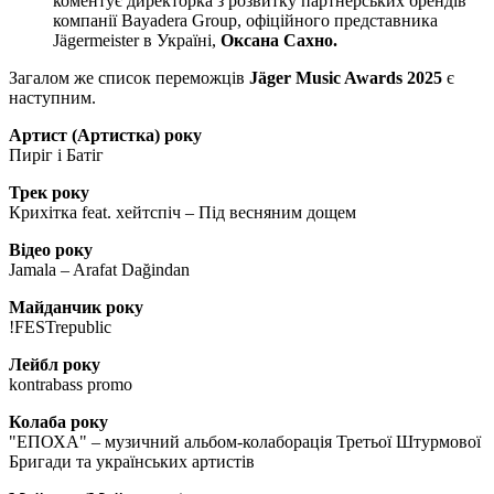
коментує директорка з розвитку партнерських брендів
компанії Bayadera Group, офіційного представника
Jägermeister в Україні,
Оксана Сахно.
Загалом же список переможців
Jäger Music Awards 2025
є
наступним.
Артист (Артистка) року
Пиріг і Батіг
Трек року
Крихітка feat. хейтспіч – Під весняним дощем
Відео року
Jamala – Arafat Dağindan
Майданчик року
!FESTrepublic
Лейбл року
kontrabass promo
Колаба року
"ЕПОХА" – музичний альбом-колаборація Третьої Штурмової
Бригади та українських артистів