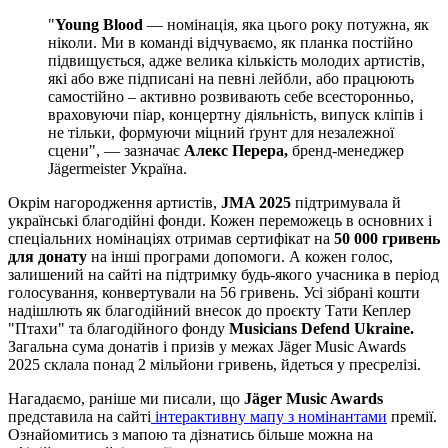
"
Young Blood
— номінація, яка цього року потужна, як
ніколи. Ми в команді відчуваємо, як планка постійно
підвищується, адже велика кількість молодих артистів,
які або вже підписані на певні лейбли, або працюють
самостійно – активно розвивають себе всесторонньо,
враховуючи піар, концертну діяльність, випуск кліпів і
не тільки, формуючи міцний ґрунт для незалежної
сцени", — зазначає
Алекс Перера,
бренд-менеджер
Jägermeister Україна.
Окрім нагородження артистів,
JMA 2025
підтримувала й
українські благодійні фонди. Кожен переможець в основних і
спеціальних номінаціях отримав сертифікат на
50 000 гривень
для донату
на інші програми допомоги. А кожен голос,
залишений на сайті на підтримку будь-якого учасника в період
голосування, конвертували на 56 гривень. Усі зібрані кошти
надішлють як благодійний внесок до проєкту Тати Кеплер
"Птахи" та благодійного фонду
Musicians Defend Ukraine.
Загальна сума донатів і призів у межах Jäger Music Awards
2025 склала понад 2 мільйони гривень, йдеться у пресрелізі.
Нагадаємо, раніше ми писали, що
Jäger Music Awards
представила на сайті
інтерактивну мапу з номінантами
премії.
Ознайомитись з мапою та дізнатись більше можна на