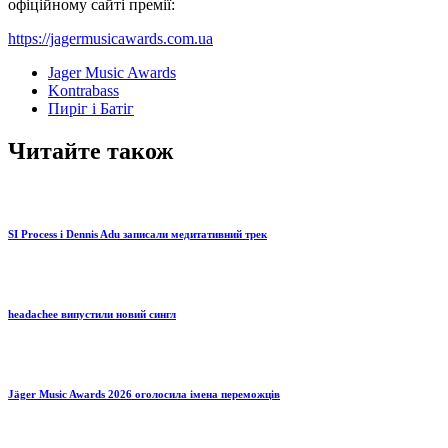
офіційному сайті премії:
https://jagermusicawards.com.ua
Jager Music Awards
Kontrabass
Пиріг і Батіг
Читайте також
SI Process і Dennis Adu записали медитативний трек
headachee випустили новий сингл
Jäger Music Awards 2026 оголосила імена переможців