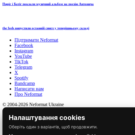
Пиріг і Батіг поклали музичний альбом на поезію Антонича
the feels випустили останній сингл у теперішньому складі
Підтримати Neformat
Facebook
Instagram
YouTube
TikTok
Telegram
X
Spotify
Bandcamp
Написати нам
Про Neformat
© 2004-2026 Neformat Ukraine
Налаштування cookies
Оберіть один з варіантів, щоб продовжити.