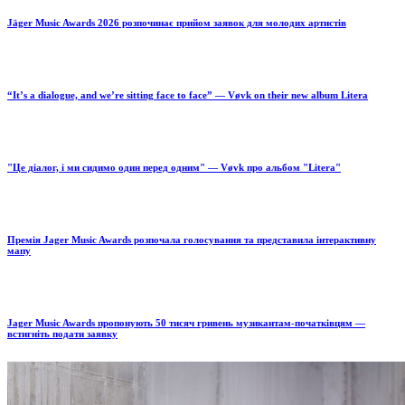
Jäger Music Awards 2026 розпочинає прийом заявок для молодих артистів
“It’s a dialogue, and we’re sitting face to face” — Vøvk on their new album Litera
"Це діалог, і ми сидимо один перед одним" — Vøvk про альбом "Litera"
Премія Jager Music Awards розпочала голосування та представила інтерактивну
мапу
Jager Music Awards пропонують 50 тисяч гривень музикантам-початківцям —
встигніть подати заявку