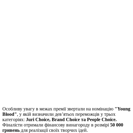
Особливу увагу в межах премії звертали на номінацію
"Young
Blood"
, у
якій визначили дев’ятьох переможців у трьох
категоріях:
Juri Choice, Brand Choice та People Choice.
Фіналісти отримали фінансову винагороду в розмірі
50 000
гривень
для реалізації своїх творчих ідей.