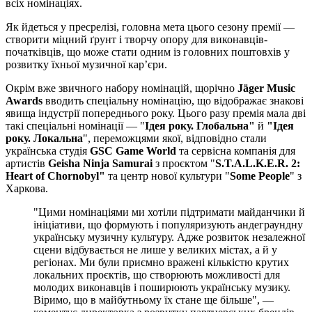
всіх номінаціях.
Як йдеться у пресрелізі, головна мета цього сезону премії —
створити міцний ґрунт і творчу опору для виконавців-
початківців, що може стати одним із головних поштовхів у
розвитку їхньої музичної карʼєри.
Окрім вже звичного набору номінацій, щорічно
Jäger Music
Awards
вводить спеціальну номінацію, що відображає знакові
явища індустрії попереднього року. Цього разу премія мала дві
такі спеціальні номінації — "
Ідея року. Глобальна"
й
"Ідея
року. Локальна
", переможцями якої, відповідно стали
українська студія
GSC Game World
та сервісна компанія для
артистів
Geisha Ninja Samurai
з проєктом "
S.T.A.L.K.E.R. 2:
Heart of Chornobyl"
та центр нової культури "
Some People
" з
Харкова.
"Цими номінаціями ми хотіли підтримати майданчики й
ініціативи, що формують і популяризують андеграундну
українську музичну культуру. Адже розвиток незалежної
сцени відбувається не лише у великих містах, а й у
регіонах. Ми були приємно вражені кількістю крутих
локальних проєктів, що створюють можливості для
молодих виконавців і поширюють українську музику.
Віримо, що в майбутньому їх стане ще більше", —