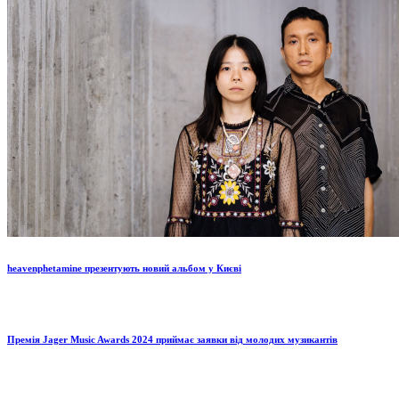
heavenphetamine презентують новий альбом у Києві
Премія Jager Music Awards 2024 приймає заявки від молодих музикантів