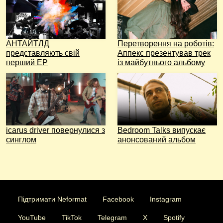
АНТАЙТЛД
Перетворення на роботів:
представляють свій
Аппекс презентував трек
перший EP
із майбутнього альбому
icarus driver повернулися з
Bedroom Talks випускає
синглом
анонсований альбом
Підтримати Neformat
Facebook
Instagram
YouTube
TikTok
Telegram
X
Spotify