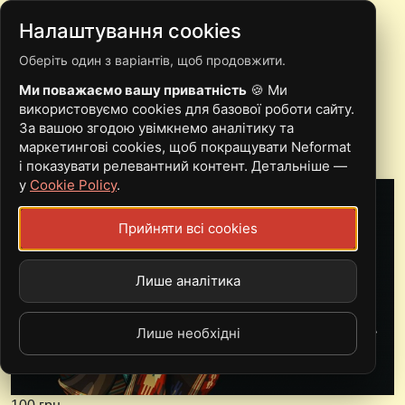
Налаштування cookies
Оберіть один з варіантів, щоб продовжити.
29.11 KARNA І РІВНЕ
Ми поважаємо вашу приватність
🍪 Ми
використовуємо cookies для базової роботи сайту.
За вашою згодою увімкнемо аналітику та
Thu, 29.11.18 - 08:00
маркетингові cookies, щоб покращувати Neformat
і показувати релевантний контент. Детальніше —
Сталева Гора
у
Cookie Policy
.
Прийняти всі cookies
Лише аналітика
Лише необхідні