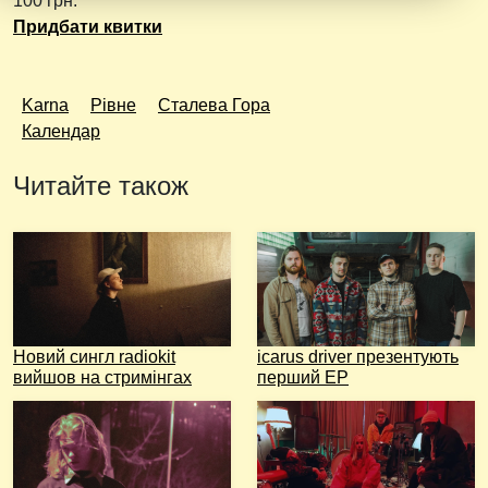
100 грн.
Придбати квитки
Karna
Рівне
Сталева Гора
Календар
Читайте також
Новий сингл radiokit
icarus driver презентують
вийшов на стримінгах
перший EP