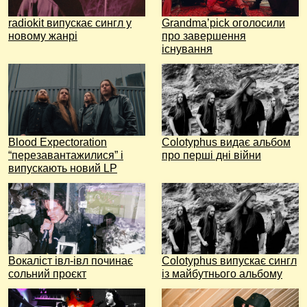
radiokit випускає сингл у
Grandma’pick оголосили
новому жанрі
про завершення
існування
Blood Expectoration
Colotyphus видає альбом
“перезавантажилися” і
про перші дні війни
випускають новий LP
Вокаліст івл-івл починає
Colotyphus випускає сингл
сольний проєкт
із майбутнього альбому