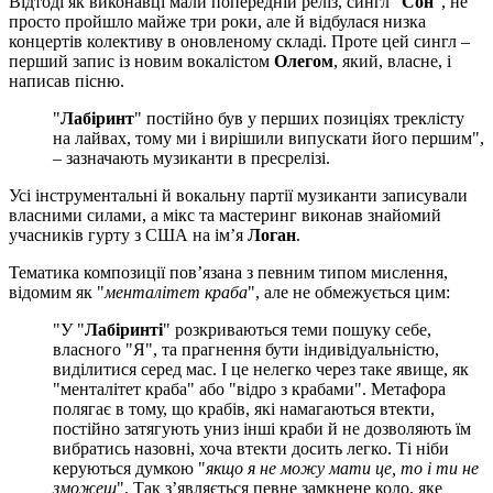
Відтоді як виконавці мали попередній реліз, сингл "
Сон
", не
просто пройшло майже три роки, але й відбулася низка
концертів колективу в оновленому складі. Проте цей сингл –
перший запис із новим вокалістом
Олегом
, який, власне, і
написав пісню.
"
Лабіринт
" постійно був у перших позиціях треклісту
на лайвах, тому ми і вирішили випускати його першим",
– зазначають музиканти в пресрелізі.
Усі інструментальні й вокальну партії музиканти записували
власними силами, а мікс та мастеринг виконав знайомий
учасників гурту з США на ім’я
Логан
.
Тематика композиції пов’язана з певним типом мислення,
відомим як "
менталітет краба
", але не обмежується цим:
"У "
Лабіринті
" розкриваються теми пошуку себе,
власного "Я", та прагнення бути індивідуальністю,
виділитися серед мас. І це нелегко через таке явище, як
"менталітет краба" або "відро з крабами". Метафора
полягає в тому, що крабів, які намагаються втекти,
постійно затягують униз інші краби й не дозволяють їм
вибратись назовні, хоча втекти досить легко. Ті ніби
керуються думкою "
якщо я не можу мати це, то і ти не
зможеш
". Так з’являється певне замкнене коло, яке