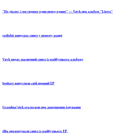
"Це діалог, і ми сидимо один перед одним" — Vøvk про альбом "Litera"
radiokit випускає сингл у новому жанрі
Vøvk видає заключний сингл із майбутнього альбому
benkart випустили свій перший EP
Grandma’pick оголосили про завершення існування
éllia презентували сингл із майбутнього EP