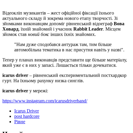
Відеокліп музикантів – жест офіційної фіксації їхнього
актуального складу й зокрема нового етапу творчості. Зі
зйомками виконавцям допоміг рівненський відоеграф
Вова
Ховард
, їхній знайомий і учасник
Rabbit Leader
. Місцем
зйомок став
новий бокс
інших їхніх знайомих.
"Нам дуже сподобався антураж там, тим більше
автомобільна тематика в нас присутня навіть у назві".
Тепер у планах виконавців представити ще більше матеріалу,
який уже є в них у запасі. Лишається тільки дочекатися.
icarus driver
– рівненський експериментальний постхардкор
гурт. На їхньому рахунку низка синглів.
icarus driver
у мережі:
https://www.instagram.com/icarusdriverband/
Icarus Driver
post hardcore
Рівне