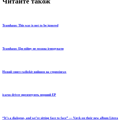
Читайте також
Tramhaus: Тhis war is not to be ignored
Tramhaus: Цю війну не можна ігнорувати
Новий сингл radiokit вийшов на стримінгах
icarus driver презентують перший EP
“It’s a dialogue, and we’re sitting face to face” — Vøvk on their new album Litera