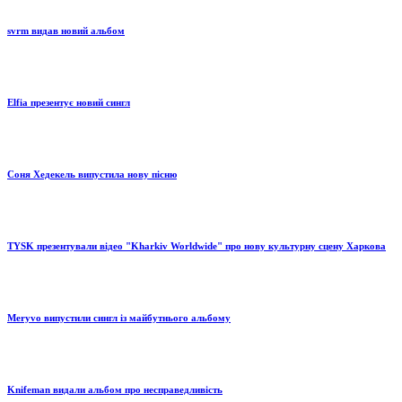
svrm видав новий альбом
Elfia презентує новий сингл
Соня Хедекель випустила нову пісню
TYSK презентували відео "Kharkiv Worldwide" про нову культурну сцену Харкова
Meryvo випустили сингл із майбутнього альбому
Knifeman видали альбом про несправедливість