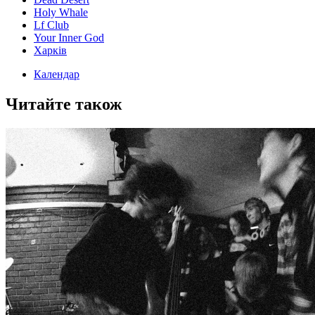
Holy Whale
Lf Club
Your Inner God
Харків
Календар
Читайте також