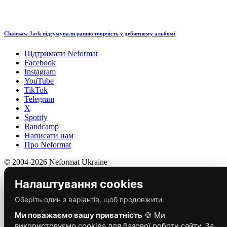
Chainsaw Jack підсумували ранню творчість у дебютному альбомі
Підтримати Neformat
Facebook
Instagram
YouTube
TikTok
Telegram
X
Spotify
Bandcamp
Написати нам
Про Neformat
© 2004-2026 Neformat Ukraine
Налаштування cookies
Оберіть один з варіантів, щоб продовжити.
Ми поважаємо вашу приватність
🍪 Ми
використовуємо cookies для базової роботи сайту. За