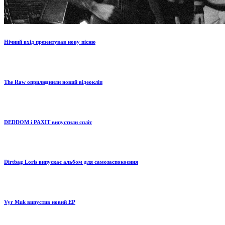
Нічний вхід презентував нову пісню
The Raw оприлюднили новий відеокліп
DEDDOM і PAXIT випустили спліт
Dirtbag Loris випускає альбом для самозаспокоєння
Vyr Muk випустив новий EP