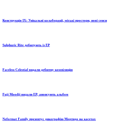
Конструкція ІХ: Унікальні колаборації, міські простори, нові сенси
Sulphuric Rite дебютують із EP
Faceless Celestial видали дебютну компіляцію
Fuji Moodji видали EP, анонсують альбом
Neformat Family презентує дикографію Мортидо на касетах