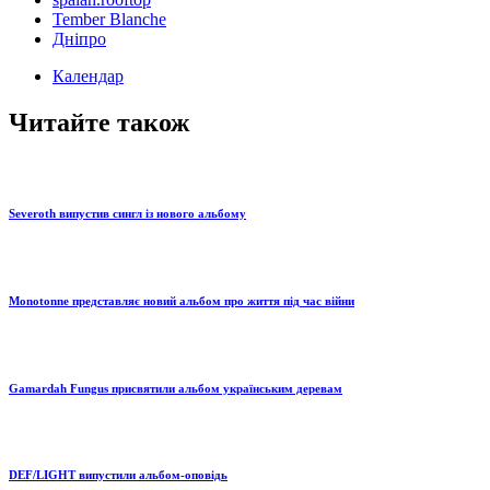
Tember Blanche
Дніпро
Календар
Читайте також
Severoth випустив сингл із нового альбому
Monotonne представляє новий альбом про життя під час війни
Gamardah Fungus присвятили альбом українським деревам
DEF/LIGHT випустили альбом-оповідь