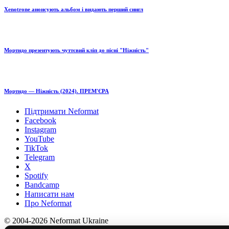
Xenotrone анонсують альбом і видають перший сингл
Мортидо презентують чуттєвий кліп до пісні "Ніжність"
Мортидо — Ніжність (2024). ПРЕМ'ЄРА
Підтримати Neformat
Facebook
Instagram
YouTube
TikTok
Telegram
X
Spotify
Bandcamp
Написати нам
Про Neformat
© 2004-2026 Neformat Ukraine