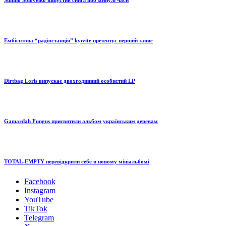
Sumno Soloveiko випустив сингл про минулі часи
Ембієнтова “радіостанція” kyïvite презентує перший запис
Dirtbag Loris випускає двохгодинний особистий LP
Gamardah Fungus присвятили альбом українським деревам
TOTAL-EMPTY перевідкрили себе в новому мініальбомі
Facebook
Instagram
YouTube
TikTok
Telegram