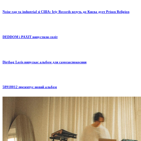
Noise rap та industrial зі США: Iriy Records везуть до Києва дует Prison Religion
DEDDOM і PAXIT випустили спліт
Dirtbag Loris випускає альбом для самозаспокоєння
58918012 презентує новий альбом