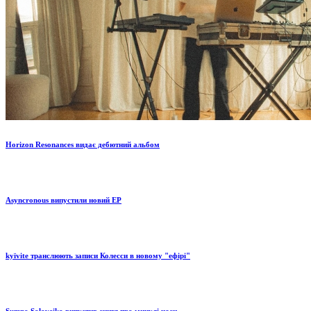
Horizon Resonances видає дебютний альбом
Asyncronous випустили новий EP
kyïvite транслюють записи Колесси в новому "ефірі"