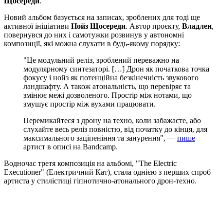
Щосереди
.
Новий альбом базується на записах, зроблених для тоді ще
активної ініціативи
Нойз Щосереди
. Автор проєкту,
Владлен
,
повернувся до них і самотужки розвинув у автономні
композиції, які можна слухати в будь-якому порядку:
"Це модульний реліз, зроблений переважно на
модулярному синтезаторі. […] Дрон як початкова точка
фокусу і нойз як потенційна безкінечність звукового
ландшафту. А також атональність, що перевіряє та
змінює межі дозволеного. Простір між нотами, що
змушує простір між вухами працювати.
Перемикайтеся з дрону на техно, коли забажаєте, або
слухайте весь реліз повністю, від початку до кінця, для
максимального заціпеніння та занурення", —
пише
артист в описі на Bandcamp.
Водночас третя композиція на альбомі, "The Electric
Executioner" (Електричний Кат), стала однією з перших спроб
артиста у стилістиці гіпнотично-атонального дрон-техно.