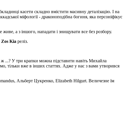
кладинці касети складно вмістити масивну деталізацію. І на
аккадської міфології - драконоподібна богиня, яка персоніфікує
е живе, а з іншого, нападати і знищувати все без розбору.
з
Zos Kia
реліз.
 ж ...? У три крапки можна підставити навіть Михайла
мо, тільки вже в інших статтях. Адже у нас з вами утворився
andus, Альберт Цукренко, Elizabeth Hilgurt. Величезне їм