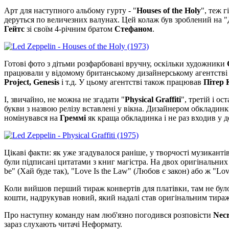
Арт для наступного альбому гурту - "
Houses of the Holy
", теж 
деруться по величезних валунах. Цей колаж був зроблений на "
Гейтс
зі своїм 4-річним братом
Стефаном
.
Готові фото з дітьми розфарбовані вручну, оскільки художники
працювали у відомому британському дизайнерському агентств
Project, Genesis
і т.д. У цьому агентстві також працював
Пітер 
І, звичайно, не можна не згадати "
Physical Graffiti
", третій і о
букви з назвою релізу вставлені у вікна. Дизайнером обклади
номінувався на
Греммі
як краща обкладинка і не раз входив у д
Цікаві факти: як уже згадувалося раніше, у творчості музиканті
були підписані цитатами з книг магістра. На двох оригінальних п
be" (Хай буде так), "Love Is the Law" (Любов є закон) або ж "Lov
Коли вийшов перший тираж конвертів для платівки, там не бул
кошти, надрукував новий, який надалі став оригінальним тира
Про наступну команду нам люб'язно погодився розповісти
Nec
зараз слухають читачі Неформату.