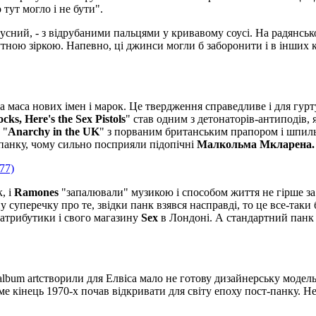
 тут могло і не бути".
усний, - з відрубаними пальцями у кривавому соусі. На радянсько
тною зіркою. Напевно, ці джинси могли б заборонити і в інших кр
ла маса нових імен і марок. Це твердження справедливе і для гур
cks, Here's the Sex Pistols
" став одним з детонаторів-антиподів, 
 "
Anarchy in the UK
" з порваним британським прапором і шпильк
панку, чому сильно посприяли підопічні
Малкольма Мкларена.
, і
Ramones
"запалювали" музикою і способом життя не гірше за
у суперечку про те, звідки панк взявся насправді, то це все-так
атрибутики і свого магазину
Sex
в Лондоні. А стандартний панк 
album artстворили для Елвіса мало не готову дизайнерську модель
аме кінець 1970-х почав відкривати для світу епоху пост-панку. 