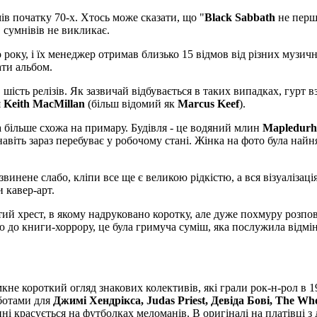
ів початку 70-х. Хтось може сказати, що "
Black Sabbath
не перши
 сумнівів не викликає.
о року, і їх менеджер отримав близько 15 відмов від різних музи
ати альбом.
.. шість релізів. Як зазвичай відбувається в таких випадках, гурт
я
Keith MacMillan
(більш відомий як
Marcus Keef
).
ка більше схожа на примару. Будівля - це водяний млин
Mapledur
 навіть зараз перебуває у робочому стані. Жінка на фото була най
озвинене слабо, кліпи все ще є великою рідкістю, а вся візуаліз
 кавер-арт.
й хрест, в якому надруковано коротку, але дуже похмуру розповід
ю до книги-хоррору, це була гримуча суміш, яка послужила відмін
амкне короткий огляд знакових колективів, які грали рок-н-рол в 1
оботами для
Джимі Хендрікса, Judas Priest, Девіда Бові, The Wh
донині красується на футболках меломанів. В оригіналі на платівц