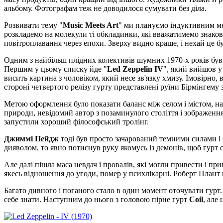
альбому. Фотографам теж не доводилося сумувати без діла.
Розвивати тему "
Music Meets Art
" ми плануємо індуктивним ме
розкладемо на молекули ті обкладинки, які вважатимемо знаков
повітроплавання через епохи. Зверху видно краще, і нехай це б
Одним з найбільш плідних колективів шумних 1970-х років бу
Першим у цьому списку йде "
Led Zeppelin IV
", який вийшов у
висить картина з чоловіком, який несе зв'язку хмизу. Імовірно,
стороні четвертого релізу гурту представлені руїни Бірмінгему 
Метою оформлення було показати баланс між селом і містом, нага
природи, невідомий автор з позаминулого століття і зображення
запустили хороший філософський тролінг.
Джиммі Пейдж
тоді був просто зачарований темними силами і
дияволом, то явно потиснув руку якомусь із демонів, щоб гурт с
Але далі пішла маса невдач і провалів, які могли привести і п
якесь відношення до угоди, помер у психлікарні. Роберт Плант
Багато дивного і поганого стало в один момент оточувати гурт
себе знати. Наступним до нього з головою пірне гурт
Coil
, але