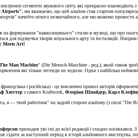
ектронні сегменти звукового світу, які прекрасно взаємодіють 
 Airports"
, ми вважаємо, що цей альбом став стартом популяризац
ортів" начебто нічого незвичайного, але ми можемо провести алю
в на формування "навколишнього" стилю в музиці, що про нього п
я для підзвучки творів візуального арту та інсталяцій. Наприкла
c Meets Art!
The Man Machine
" (Die Mensch-Maschine - ред.), який також зро
оформлення які тільки легенди не ходили. Одна з найбільш неймові
, французька і російська) - це виключно прикол авторів оформлен
ьф Хюттер
з самого Kraftwerk,
Флоріан Шнайдер, Карл Клефіш 
а, я — твой работник" на задній стороні альбому (з пісні "Die 
тоферсон
приходив уві сні до всієї редакції і єхидно посміхався. З
е сідати за наступний період в історії альбомного мистецтва, п