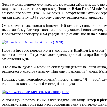
Жива музика живою музикою, але не можна забувати, що є ще ел
видання не поставило у приклад album art
Brian Eno "Music for
альбомного мистецтва 1970-х років. В оформленні "музики аероп
літали пілоти Ту-134 в одному старому радянському анекдоті.
Однак, тут справа трохи в іншому. Цей реліз так сильно вплину
цього альбому багаторазово використовувалися і використовуютьс
Йоркського аеропорту
Ла-Гуардія.
А це самий, що ні на є
Musi
Поруч з Іно того періоду нога в ногу йдуть
Kraftwerk
зі своїм "
довгого волосся. Існує маса досліджень про реліз, а про його 
замовлення КДБ.
Хто б що не думав: 4 мови на обкладинці (німецька, англійська
радянського конструктивізму. Над ним працювали 4 німці:
Рал
Правда, є один конспірологічний нюанс - напис: "Я — твой слуг
тролінг, як висловилися б сьогоднішні слухачі.
А поки що на порозі 1980-і, і вже згадуваний вище
Пітер Кріс
оккультистами, то це вже насторожливий знак, і потрібно швидш