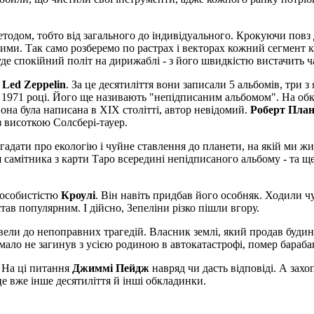
тодом, тобто від загального до індивідуального. Крокуючи повз 
ими. Так само розберемо по растрах і векторах кожний сегмент к
уде спокійний політ на дирижаблі - з його швидкістю вистачить ч
в
Led Zeppelin
. За це десятиліття вони записали 5 альбомів, три з
 1971 році. Його ще називають "непідписаним альбомом". На об
 вона була написана в XIX столітті, автор невідомий.
Роберт Пла
з висоткою Солсбері-тауер.
дати про екологію і чуйне ставлення до планети, на якій ми живе
 самітника з карти Таро всередині непідписаного альбому - та щ
 особистістю
Кроулі
. Він навіть придбав його особняк. Ходили ч
тав популярним. І дійсно, Зепеліни різко пішли вгору.
ривели до непоправних трагедій. Власник землі, який продав буди
 мало не загинув з усією родиною в автокатастрофі, помер бараб
. На ці питання
Джиммі Пейдж
навряд чи дасть відповіді. А захо
 це вже інше десятиліття й інші обкладинки.