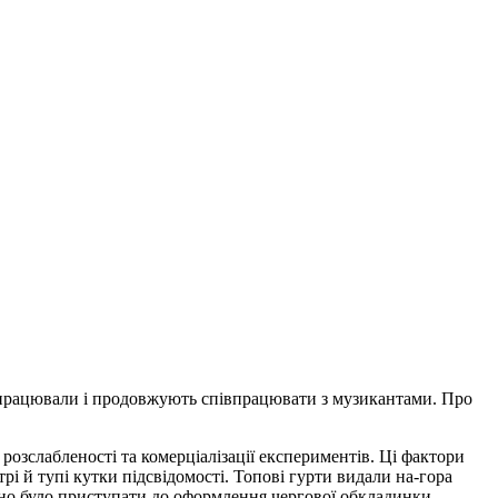
півпрацювали і продовжують співпрацювати з музикантами. Про
, розслабленості та комерціалізації експериментів. Ці фактори
стрі й тупі кутки підсвідомості. Топові гурти видали на-гора
бно було приступати до оформлення чергової обкладинки