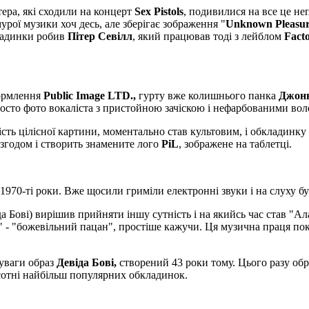
ера, які сходили на концерт
Sex Pistols
, подивилися на все це не
рої музики хоч десь, але зберігає зображення "
Unknown Pleasur
кладинки робив
Пітер Севілл
, який працював тоді з лейблом
Fact
формлення
Public Image LTD.,
гурту вже колишнього панка
Джонн
росто фото вокаліста з пристойною зачіскою і нефарбованими воло
ість цілісної картини, моментально став культовим, і обкладинку 
 згодом і створить знамените лого
PiL
, зображене на таблетці.
970-ті роки. Вже щосили гриміли електронні звуки і на слуху б
іда Бові) вирішив прийняти іншу сутність і на якийсь час став "А
" - "божевільний пацан", простіше кажучи. Ця музична праця пока
 уваги образ
Девіда Бові,
створений 43 роки тому. Цього разу об
 сотні найбільш популярних обкладинок.