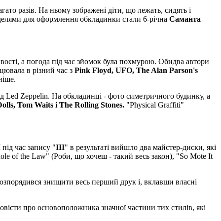
гато разів. На ньому зображені діти, що лежать, сидять і
Моделями для оформлення обкладинки стали 6-річна
Саманта
вості, а погода під час зйомок була похмурою. Обидва автори
цювала в різний час з
Pink Floyd, UFO, The Alan Parson's
ніше.
ід Led Zeppelin. На обкладинці - фото симетричного будинку, а
lls, Tom Waits і The Rolling Stones.
"Physical Graffiti"
І
під час запису "
III
" в результаті вийшло два майстер-диски, які
e of the Law" (Роби, що хочеш - такий весь закон), "So Mote It
озпорядився знищити весь перший друк і, вклавши власні
повісти про основоположника значної частини тих стилів, які