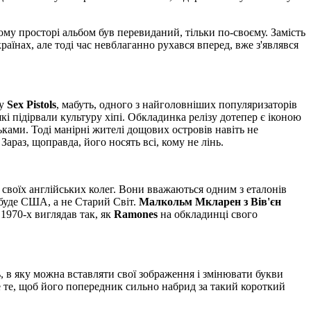
му просторі альбом був перевиданий, тільки по-своєму. Замість
аїнах, але тоді час невблаганно рухався вперед, вже з'являвся
ту
Sex Pistols
, мабуть, одного з найголовніших популяризаторів
які підірвали культуру хіпі. Обкладинка релізу дотепер є іконою
ами. Тоді манірні жителі дощових островів навіть не
Зараз, щоправда, його носять всі, кому не лінь.
 своїх англійських колег. Вони вважаються одним з еталонів
и буде США, а не Старий Світ.
Малкольм Мкларен з Вів'єн
1970-х виглядав так, як
Ramones
на обкладинці свого
, в яку можна вставляти свої зображення і змінювати букви
Не те, щоб його попередник сильно набрид за такий короткий