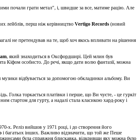
ми почали грати метал", і, швидше за все, матиме рацію. Але
чних лейблів, перш ніж керівництво
Vertigo
Records
(новий
 взагалі не претендував на те, щоб хоч якось впливати на рішення
ham
, який знаходиться в Оксфордширі. Цей млин був
нята Кіфом особисто. До речі, якщо дати волю фантазії, можна
ація музики відбувається за допомогою обкладинки альбому. Ви
ь. Голка торкається платівки і перше, що Ви чуєте, - це гуркіт
ним стартом для гурту, а надалі стала класикою хард-року і
970-х. Реліз вийшов у 1971 році, і до створення його
o
і багатьох інших. Важливо відзначити, що той же Пеше
і з джинсами була справжня блискавка, відкривши яку можна було