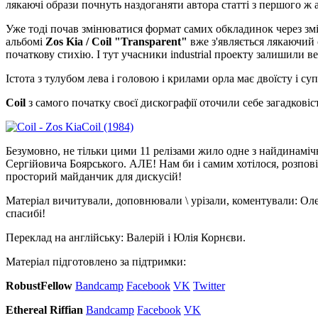
лякаючі образи почнуть наздоганяти автора статті з першого ж 
Уже тоді почав змінюватися формат самих обкладинок через змі
альбомі
Zos Kia / Coil "Transparent"
вже з'являється лякаючий 
початкову стихію. І тут учасники industrial проекту залишили в
Істота з тулубом лева і головою і крилами орла має двоїсту і с
Coil
з самого початку своєї дискографії оточили себе загадкові
Безумовно, не тільки цими 11 релізами жило одне з найдинамічн
Сергійовича Боярського. АЛЕ! Нам би і самим хотілося, розпові
просторий майданчик для дискусій!
Матеріал вичитували, доповнювали \ урізали, коментували: Оле
спасибі!
Переклад на англійську: Валерій і Юлія Корнєви.
Матеріал підготовлено за підтримки:
RobustFellow
Bandcamp
Facebook
VK
Twitter
Ethereal Riffian
Bandcamp
Facebook
VK