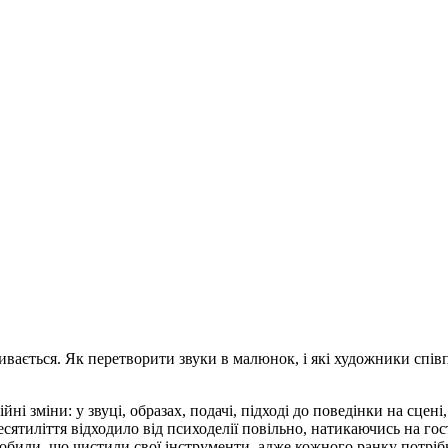
озвивається. Як перетворити звуки в малюнок, і які художники с
ні зміни: у звуці, образах, подачі, підході до поведінки на сцені
 Десятиліття відходило від психоделії повільно, натикаючись на го
робили, що чистили свої інструменти, адже кожного ранку потрі