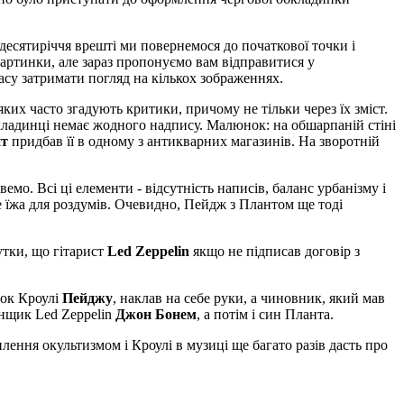
десятиріччя врешті ми повернемося до початкової точки і
артинки, але зараз пропонуємо вам відправитися у
асу затримати погляд на кількох зображеннях.
 яких часто згадують критики, причому не тільки через їх зміст.
кладинці немає жодного надпису. Малюнок: на обшарпаній стіні
нт
придбав її в одному з антикварних магазинів. На зворотній
мо. Всі ці елементи - відсутність написів, баланс урбанізму і
е їжа для роздумів. Очевидно, Пейдж з Плантом ще тоді
утки, що гітарист
Led Zeppelin
якщо не підписав договір з
нок Кроулі
Пейджу
, наклав на себе руки, а чиновник, який мав
анщик Led Zeppelin
Джон Бонем
, а потім і син Планта.
плення окультизмом і Кроулі в музиці ще багато разів дасть про