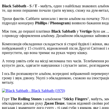
Black Sabbath - S / T
- мабуть, один з найбільш знакових альбом
те, що вони першими почали грати музику, схожу на дум-метал,
Трохи фактів. Саббати записали і звели альбом на початку 70-г
підрозділ концерну
Phillips / Phonogram
) виявило бажання вид
Між тим, до першої платівки
Black Sabbath
у
Vertigo
було аж .
з приводу оформлення альбому. Дизайном обкладинки зайнявс
Композиція обкладинки складається зі старої будівлі і жінки, я
побудований у 15 столітті, відновлений після Другої Світової і
припустити, що вона тримає на руках чорну кішку.
А тепер уявіть себе на місці меломана тих часів. Телебачення р
купуєте диск, одягаєте навушники і слухаєте запис, розглядаючи
І ось Ви розпаковуєте альбом, всередині зображений перевернути
грому і звук дзвону. Укупі з обкладинкою, схожою на ілюстраці
металу.
Гурт
The Rolling Stones
з альбомом "
Sticky Fingers
", мабуть, з
обкладинки доклав руку
Джон Пеше
, також відомий своїми р
вигадав і знамените лого гурту - ті самі губи з язиком, яке і 