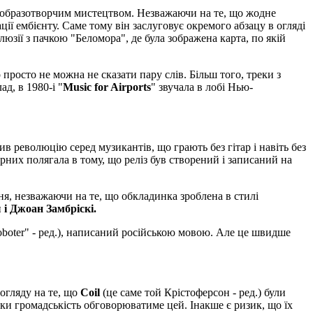
з образотворчим мистецтвом. Незважаючи на те, що жодне
ії ембієнту. Саме тому він заслуговує окремого абзацу в огляді
зії з пачкою "Беломора", де була зображена карта, по якій
росто не можна не сказати пару слів. Більш того, треки з
д, в 1980-і "
Music for Airports
" звучала в лобі Нью-
бив революцію серед музикантів, що грають без гітар і навіть без
рних полягала в тому, що реліз був створений і записаний на
ня, незважаючи на те, що обкладинка зроблена в стилі
і Джоан Замбріскі.
Roboter" - ред.), написаний російською мовою. Але це швидше
 огляду на те, що
Coil
(це саме той Крістоферсон - ред.) були
оки громадськість обговорюватиме цей. Інакше є ризик, що їх