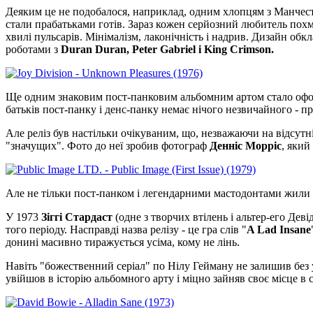
Деяким це не подобалося, наприклад, одним хлопцям з Манчест
стали прабатьками готів. Зараз кожен серйозний любитель похму
хвилі пульсарів. Мінімалізм, лаконічність і надрив. Дизайн об
роботами з
Duran Duran, Peter Gabriel і King Crimson.
Ще одним знаковим пост-панковим альбомним артом стало о
батьків пост-панку і денс-панку немає нічого незвичайного - п
Але реліз був настільки очікуваним, що, незважаючи на відсутн
"значущих". Фото до неї зробив фотограф
Денніс Морріс
, який
Але не тільки пост-панком і легендарними мастодонтами жили 1
У 1973
Зіггі Стардаст
(одне з творчих втілень і альтер-его Дев
того періоду. Насправді назва релізу - це гра слів "
A Lad Insane
донині масивно тиражується усіма, кому не лінь.
Навіть "божественний серіал" по Нілу Гейману не залишив без
увійшов в історію альбомного арту і міцно зайняв своє місце в