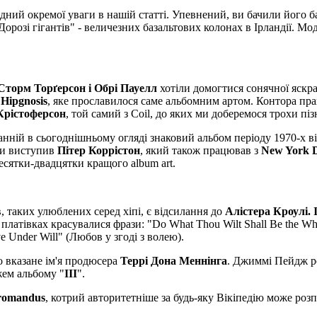
гідний окремої уваги в нашій статті. Упевнений, ви бачили його ба
Дорозі гігантів" - величезних базальтових колонах в Ірландії. 
Сторм Торґерсон і Обрі Пауелл
хотіли домогтися сонячної яскра
і
Hipgnosis
, яке прославилося саме альбомним артом. Контора пра
Крістоферсон
, той самий з Coil, до яких ми доберемося трохи піз
станній в сьогоднішньому огляді знаковий альбом періоду 1970-х в
нки виступив
Пітер Коррістон
, який також працював з
New York Do
есятки-двадцятки кращого album art.
в, таких улюблених серед хіпі, є відсилання до
Алістера Кроулі. 
латівках красувалися фрази: "Do What Thou Wilt Shall Be the Whol
e Under Will" (Любов у згоді з волею).
о вказане ім'я продюсера
Террі Дона Меннінга
. Джиммі Пейдж р
жем альбому "
III
".
romandus
, котрий авторитетніше за будь-яку Вікіпедію може роз