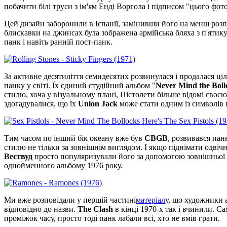
побачити білі труси з ім'ям Енді Воргола і підписом "цього фото
Цей дизайн заборонили в Іспанії, замінивши його на менш розп
блискавки на джинсах була зображена армійська бляха з п'ятику
панк і навіть ранній пост-панк.
За активне десятиліття семидесятих розвинулася і продалася ці
панку у світі. Їх єдиний студійний альбом "
Never Mind the Bollo
стилю, хоча у візуальному плані, Пістолети більше відомі своєю
здогадувалися, що їх
Union Jack
може стати одним із символів 
Тим часом по інший бік океану вже був
CBGB
, розвивався панк
стилю не тільки за зовнішнім виглядом. І якщо піднімати одвічн
Вествуд
просто популяризували його за допомогою зовнішньої 
однойменного альбому 1976 року.
Ми вже розповідали у першій частині
матеріал
у, що художники 
відповідно до назви.
The Clash
в кінці 1970-х так і вчинили. С
проміжок часу, просто тоді панк лабали всi, хто не вмів грати.