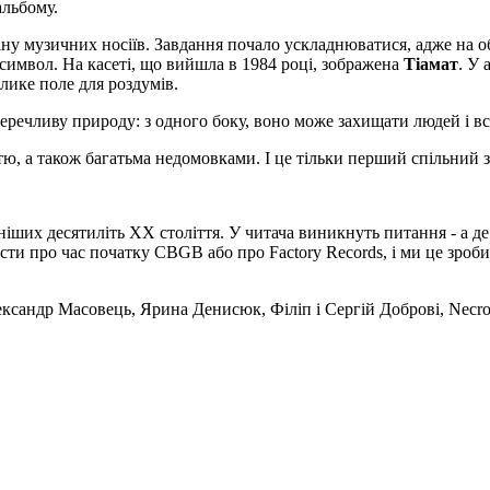
альбому.
ну музичних носіїв. Завдання почало ускладнюватися, адже на об
символ. На касеті, що вийшла в 1984 році, зображена
Тіамат
. У 
елике поле для роздумів.
уперечливу природу: з одного боку, воно може захищати людей і вс
стю, а також багатьма недомовками. І це тільки перший спільний 
іших десятиліть XX століття. У читача виникнуть питання - а де
сти про час початку CBGB або про Factory Records, і ми це зроби
ксандр Масовець, Ярина Денисюк, Філіп і Сергій Доброві, Necrom