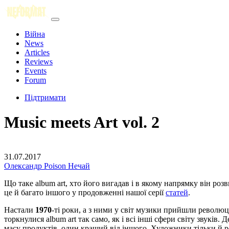
Війна
News
Articles
Reviews
Events
Forum
Підтримати
Music meets Art vol. 2
31.07.2017
Олександр Poison Нечай
Що таке album art, хто його вигадав і в якому напрямку він р
це й багато іншого у продовженні нашої серії
статей
.
Настали
1970
-ті роки, а з ними у світ музики прийшли революцій
торкнулися album art так само, як і всі інші сфери світу звуків.
масу продуктів, один кращий від іншого. Художники тільки й 