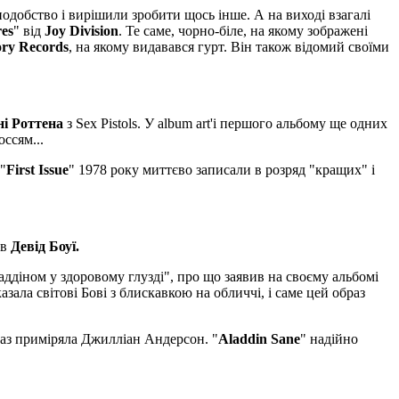
подобство і вирішили зробити щось інше. А на виході взагалі
es
" від
Joy Division
. Те саме, чорно-біле, на якому зображені
ory Records
, на якому видавався гурт. Він також відомий своїми
і Роттена
з Sex Pistols. У album art'і першого альбому ще одних
ссям...
"
First Issue
" 1978 року миттєво записали в розряд "кращих" і
ув
Девід Боуї.
ладдіном у здоровому глузді", про що заявив на своєму альбомі
зала світові Бові з блискавкою на обличчі, і саме цей образ
раз приміряла Джилліан Андерсон. "
Aladdin Sane
" надійно