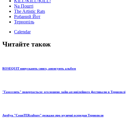
KILL!KILL!KILL!
Na Пошті
The Artistic Rats
Робаний Йот
Тернопіль
Calendar
Читайте також
ROSEQUIT випускають сингл, анонсують альбом
"Гамселить" повертається: оголошено лайн-ап ювілейного фестивалю в Тернополі
Артбук "СounTERculture" розкаже про музичні осередки Тернополя