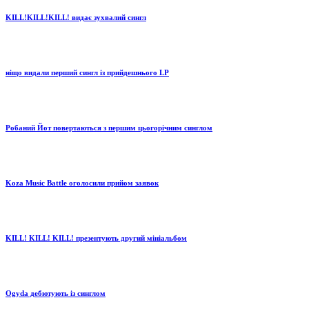
KILL!KILL!KILL! видає зухвалий сингл
ніщо видали перший сингл із прийдешнього LP
Робаний Йот повертаються з першим цьогорічним синглом
Koza Music Battle оголосили прийом заявок
KILL! KILL! KILL! презентують другий мініальбом
Ogyda дебютують із синглом