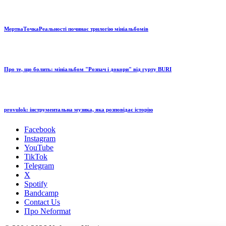
МертваТочкаРеальності починає трилогію мініальбомів
Про те, що болить: мініальбом "Розпач і докори" від гурту BURI
provulok: інструментальна музика, яка розповідає історію
Facebook
Instagram
YouTube
TikTok
Telegram
X
Spotify
Bandcamp
Contact Us
Про Neformat