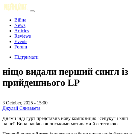
Війна
News
Articles
Reviews
Events
Forum
Підтримати
ніщо видали перший сингл із
прийдешнього LP
3 October, 2025 - 15:00
Джулай Єлизавета
Днями інді-гурт представив нову композицію "сепуку" і кліп
на неї. Вона навіяна японськими мотивами й естетикою.
Перший виданий трек із другого альбому виконавців балансує