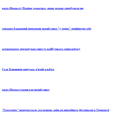
pasta fibonacci: Навіщо здаватись, якщо можна спробувати ще
світанок блакитний присвятив новий сингл "у мріях" прийняттю себе
aromatuzator презентував сингл із майбутнього мініальбому
Село Близнюків випускає п'ятий альбом
pasta fibonacci написали новий сингл
"Гамселить" повертається: оголошено лайн-ап ювілейного фестивалю в Тернополі