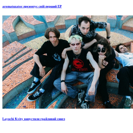
aromatuzator презентує свій перший EP
Layuchi Kvity випустили грайливий сингл