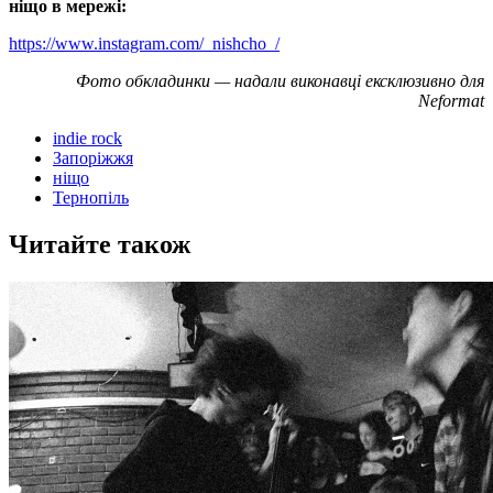
ніщо в мережі:
https://www.instagram.com/_nishcho_/
Фото обкладинки — надали виконавці ексклюзивно для
Neformat
indie rock
Запоріжжя
ніщо
Тернопіль
Читайте також