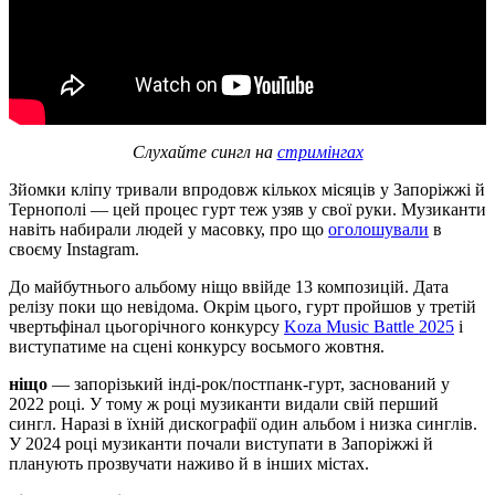
Слухайте сингл на
стримінгах
Зйомки кліпу тривали впродовж кількох місяців у Запоріжжі й
Тернополі — цей процес гурт теж узяв у свої руки. Музиканти
навіть набирали людей у масовку, про що
оголошували
в
своєму Instagram.
До майбутнього альбому ніщо ввійде 13 композицій. Дата
релізу поки що невідома. Окрім цього, гурт пройшов у третій
чвертьфінал цьогорічного конкурсу
Koza Music Battle 2025
і
виступатиме на сцені конкурсу восьмого жовтня.
ніщо
— запорізький інді-рок/постпанк-гурт, заснований у
2022 році. У тому ж році музиканти видали свій перший
сингл. Наразі в їхній дискографії один альбом і низка синглів.
У 2024 році музиканти почали виступати в Запоріжжі й
планують прозвучати наживо й в інших містах.