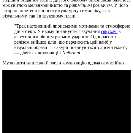
між світлою меланхолійністю та
ритмічним розпачем
. У його
історію вплетено японську культурну символіку, як у
візуальному, так і в звуковому плані:
"Трек натхненний японськими мотивами та атмосферою
дискотеки. У ньому поєднується звучання
сякухачі
з
агресивним рівним ритмом ударних. Одночасно з
релізом вийшов кліп, що переносить цей вайб у
візуальні образи — сакури поєднуються з дискотекою",
— діляться виконавці з
Neformat
.
Музиканти записали й звели композицію вдома самостійно.