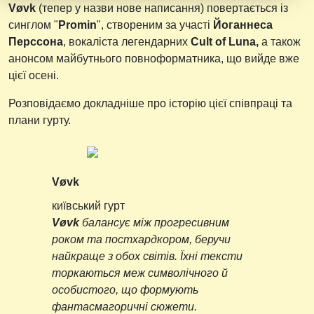
Vøvk
(тепер у назви нове написання) повертається із
синглом "
Promin
", створеним за участі
Йоганнеса
Перссона
, вокаліста легендарних
Cult of Luna,
а також
анонсом майбутнього повноформатника, що вийде вже
цієї осені.
Розповідаємо докладніше про історію цієї співпраці та
плани гурту.
Vøvk
київський гурт
Vøvk
балансує між прогресивним
роком та постхардкором, беручи
найкраще з обох світів. Їхні тексти
торкаються меж символічного й
особистого, що формують
фантасмагоричні сюжети.