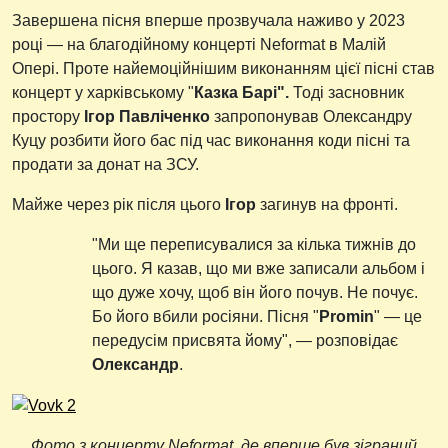
Завершена пісня вперше прозвучала наживо у 2023
році — на благодійному концерті Neformat в Малій
Опері. Проте найемоційнішим виконанням цієї пісні став
концерт у харківському "
Казка Барі".
Тоді засновник
простору
Ігор Павліченко
запропонував Олександру
Куцу розбити його бас під час виконання коди пісні та
продати за донат на ЗСУ.
Майже через рік після цього
Ігор
загинув на фронті.
"Ми ще переписувалися за кілька тижнів до
цього. Я казав, що ми вже записали альбом і
що дуже хочу, щоб він його почув. Не почує.
Бо його вбили росіяни. Пісня "
Promin
" — це
передусім присвята йому", — розповідає
Олександр
.
Фото з концерту Neformat, де вперше був зіграний