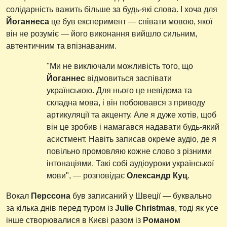
солідарність важить більше за будь-які слова. І хоча для
Йоганнеса
це був експеримент — співати мовою, якої
він не розуміє — його виконання вийшло сильним,
автентичним та впізнаваним.
"Ми не виключали можливість того, що
Йоганнес
відмовиться заспівати
українською. Для нього це невідома та
складна мова, і він побоювався з приводу
артикуляції та акценту. Але я дуже хотів, щоб
він це зробив і намагався надавати будь-який
асистмент. Навіть записав окреме аудіо, де я
повільно промовляю кожне слово з різними
інтонаціями. Такі собі аудіоуроки української
мови", — розповідає
Олександр Куц
.
Вокал
Перссона
був записаний у Швеції — буквально
за кілька днів перед туром із
Julie Christmas
, тоді як усе
інше створювалися в Києві разом із
Романом