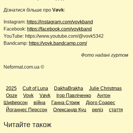
Дізнатися більше про
Vøvk
:
Instagram:
https://instagram.com/vovkband
Facebook:
https://facebook.com/vovkband
YouTube: ​​https://www.youtube.com/@vovk5342
Bandcamp:
https://vovk.bandcamp.com/
Фото надані гуртом
Neformat.com.ua ©
2025
Cult of Luna
DakhaBrakha
Julie Christmas
Ooze
Vovk
Vøvk
Ігор Павліченко
Антон
Шиферсон
війна
Ганна Стриж
Діого Соарес
Йоганнес Перссон
Олександр Куц
реліз
стаття
Читайте також