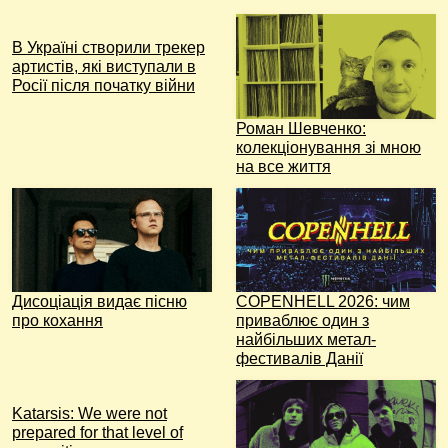
В Україні створили трекер
артистів, які виступали в
Росії після початку війни
Роман Шевченко:
колекціонування зі мною
на все життя
Дисоціація видає пісню
COPENHELL 2026: чим
про кохання
приваблює один з
найбільших метал-
фестивалів Данії
Katarsis: We were not
prepared for that level of