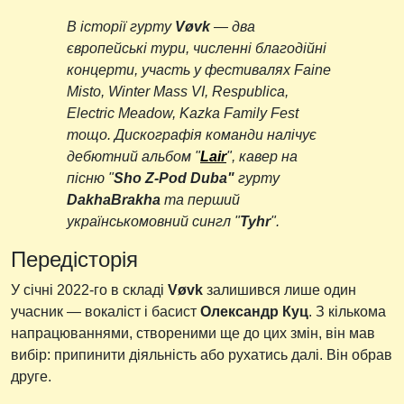
В історії гурту
Vøvk
— два
європейські тури, численні благодійні
концерти, участь у фестивалях Faine
Misto, Winter Mass VI, Respublica,
Electric Meadow, Kazka Family Fest
тощо. Дискографія команди налічує
дебютний альбом "
Lair
", кавер на
пісню "
Sho Z-Pod Duba"
гурту
DakhaBrakha
та перший
українськомовний сингл "
Tyhr
".
Передісторія
У січні 2022-го в складі
Vøvk
залишився лише один
учасник — вокаліст і басист
Олександр Куц
. З кількома
напрацюваннями, створеними ще до цих змін, він мав
вибір: припинити діяльність або рухатись далі. Він обрав
друге.