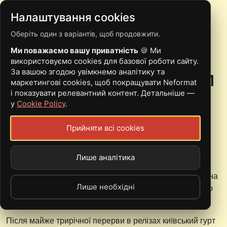
Налаштування cookies
Оберіть один з варіантів, щоб продовжити.
VØVK: ДОСТАТНЬО
Ми поважаємо вашу приватність
🍪 Ми
ОДНОГО ПРОМЕНЯ
використовуємо cookies для базової роботи сайту.
За вашою згодою увімкнемо аналітику та
СОНЦЯ, АБИ ПОВЕРНУТИ
маркетингові cookies, щоб покращувати Neformat
і показувати релевантний контент. Детальніше —
НАДІЮ
у
Cookie Policy
.
Прийняти всі cookies
23.05.2025
Лише аналітика
Ярина Денисюк
Новий сингл, фіт із вокалістом
Cult of Luna
, та плани на
Лише необхідні
другий повноформатник від
Vøvk
— розповідаємо про
все докладно!
Після майже трирічної перерви в релізах київський гурт