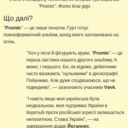
"Promin". Фото kirai gigs
Що далі?
"
Promin
" — це лише початок. Гурт готує
повноформатний альбом, вихід якого заплановано на
осінь.
"Хоч у пісні й фігурують круки, "
Promin
" — це
перша ластівка нашого другого альбому. А
може, і першого. Бо, як відомо, дебютники
часто вважають "нульовими” в дискографії.
Побачимо. Але дуже сподіваємося, що не
підведемо", — зазначають учасники
Vøvk
.
"І навіть якщо моя українська була
неідеальною, моя підтримка України в
боротьбі проти російської агресії залишається
непохитною. Слава Україні", — на
завершення додає
Йоганнес
.