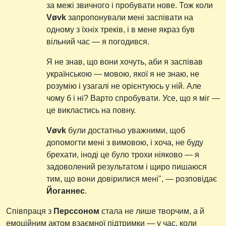
за межі звичного і пробувати нове. Тож коли
Vøvk
запропонували мені заспівати на
одному з їхніх треків, і в мене якраз був
вільний час — я погодився.
Я не знав, що вони хочуть, аби я заспівав
українською — мовою, якої я не знаю, не
розумію і узагалі не орієнтуюсь у ній. Але
чому б і ні? Варто спробувати. Усе, що я міг —
це викластись на повну.
Vøvk
були достатньо уважними, щоб
допомогти мені з вимовою, і хоча, не буду
брехати, іноді це було трохи ніяково — я
задоволений результатом і щиро пишаюся
тим, що вони довірилися мені", — розповідає
Йоганнес
.
Співпраця з
Перссоном
стала не лише творчим, а й
емоційним актом взаємної підтримки — у час, коли