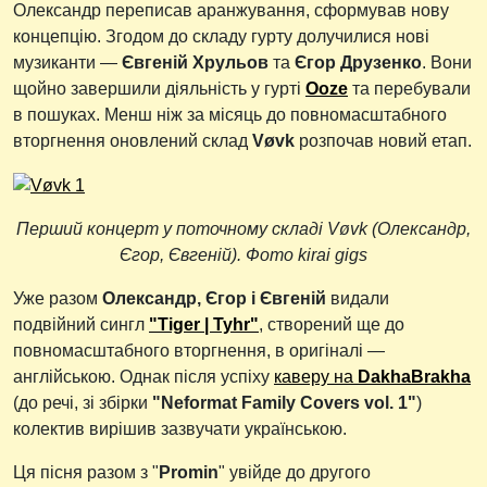
Олександр переписав аранжування, сформував нову
концепцію. Згодом до складу гурту долучилися нові
музиканти —
Євгеній Хрульов
та
Єгор Друзенко
. Вони
щойно завершили діяльність у гурті
Ooze
та перебували
в пошуках. Менш ніж за місяць до повномасштабного
вторгнення оновлений склад
Vøvk
розпочав новий етап.
Перший концерт у поточному складі Vøvk (Олександр,
Єгор, Євгеній). Фото kirai gigs
Уже разом
Олександр, Єгор і Євгеній
видали
подвійний сингл
"Tiger | Tyhr"
, створений ще до
повномасштабного вторгнення, в оригіналі —
англійською. Однак після успіху
каверу на
DakhaBrakha
(до речі, зі збірки
"Neformat Family Covers vol. 1"
)
колектив вирішив зазвучати українською.
Ця пісня разом з "
Promin
" увійде до другого