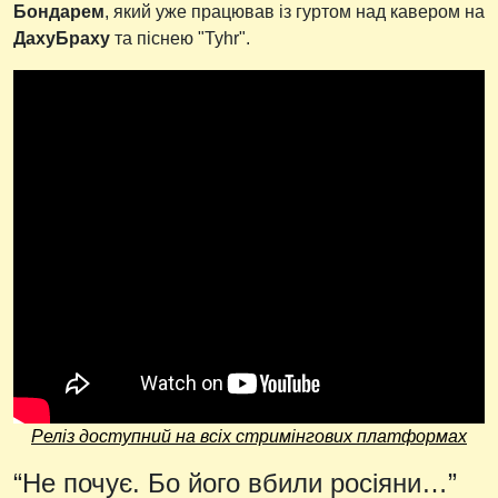
Бондарем
, який уже працював із гуртом над кавером на
ДахуБраху
та піснею "Tyhr".
Реліз доступний на всіх стримінгових платформах
“Не почує. Бо його вбили росіяни…”