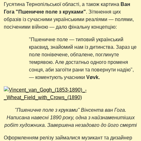
Гусятина Тернопільської області, а також картина
Ван
Гога "Пшеничне поле з круками"
. Зіткнення цих
образів із сучасними українськими реаліями — полями,
посіченими війною — дало фінальну концепцію:
"Пшеничне поле — типовий український
краєвид, знайомий нам із дитинства. Зараз це
поле понівечене, обпалене, поглинуте
темрявою. Але достатньо одного променя
сонця, аби загоїти рани та повернути надію",
— коментують учасники
Vøvk.
"Пшеничне поле з круками" Вінсента ван Гога.
Написана навесні 1890 року, одна з найзнаменитіших
робіт художника. Завершена незадовго до його смерті
Оформленням релізу займалися музикант та дизайнер