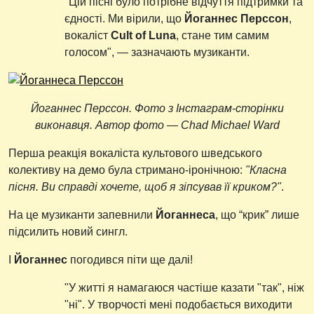
"Цій пісні було потрібне відчуття підтримки та
єдності. Ми вірили, що
Йоганнес Перссон
,
вокаліст
Cult of Luna
, стане тим самим
голосом", — зазначають музиканти.
Йоганнес Перссон. Фото з Інстаграм-сторінки
виконавця. Автор фото — Chad Michael Ward
Перша реакція вокаліста культового шведського
колективу на демо була стримано-іронічною:
"Класна
пісня. Ви справді хочете, щоб я зіпсував її криком?"
.
На це музиканти запевнили
Йоганнеса
, що “крик” лише
підсилить новий сингл.
І
Йоганнес
погодився піти ще далі!
"У житті я намагаюся частіше казати "так", ніж
"ні". У творчості мені подобається виходити