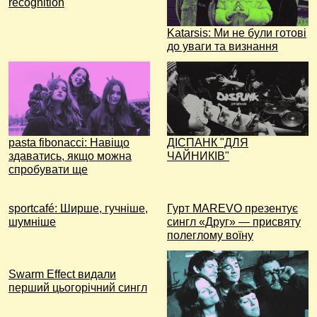
recognition
Katarsis: Ми не були готові
до уваги та визнання
pasta fibonacci: Навіщо
ДІСПАНК "ДЛЯ
здаватись, якщо можна
ЧАЙНИКІВ"
спробувати ще
sportcafé: Ширше, гучніше,
Гурт MAREVO презентує
шумніше
сингл «Друг» — присвяту
полеглому воїну
Swarm Effect видали
перший цьогорічний сингл