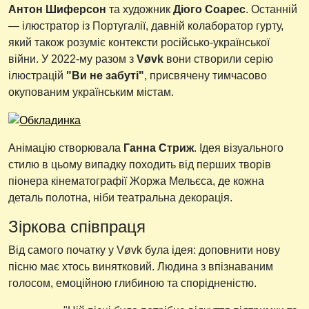
Антон Шиферсон
та художник
Діого Соарес
. Останній
— ілюстратор із Португалії, давній колаборатор гурту,
який також розуміє контексти російсько-української
війни. У 2022-му разом з
Vøvk
вони створили серію
ілюстрацій
"Ви не забуті"
, присвячену тимчасово
окупованим українським містам.
Анімацію створювала
Ганна Стриж
. Ідея візуального
стилю в цьому випадку походить від перших творів
піонера кінематографії Жоржа Мельєса, де кожна
деталь полотна, ніби театральна декорація.
Зіркова співпраця
Від самого початку у Vøvk була ідея: доповнити нову
пісню має хтось винятковий. Людина з впізнаваним
голосом, емоційною глибиною та спорідненістю.