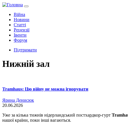
Війна
Новини
Статті
Рецензії
Івенти
Форум
Підтримати
Нижній зал
Tramhaus: Цю війну не можна ігнорувати
Ярина Денисюк
20.06.2026
Уже за кілька тижнів нідерландський постхардкор-гурт
Tramha
нашої країни, поки інші вагаються.