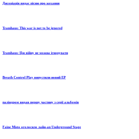
Дисоціація видає пісню про кохання
Tramhaus: Тhis war is not to be ignored
Tramhaus: Цю війну не можна ігнорувати
Breath Control Play випустили новий EP
паліндром видав першу частину з серії альбомів
Faine Misto оголосило лайн-ап Underground Stage