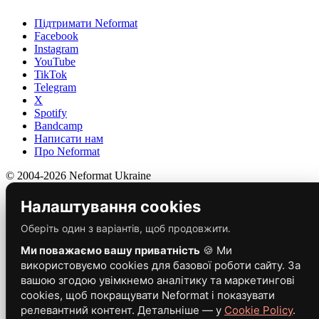
Підтримати Neformat
Facebook
Instagram
YouTube
TikTok
Telegram
X
Spotify
Bandcamp
Написати нам
Про Neformat
© 2004-2026 Neformat Ukraine
Налаштування cookies
Оберіть один з варіантів, щоб продовжити.
Ми поважаємо вашу приватність
🍪 Ми
використовуємо cookies для базової роботи сайту. За
вашою згодою увімкнемо аналітику та маркетингові
cookies, щоб покращувати Neformat і показувати
релевантний контент. Детальніше — у
Cookie Policy
.