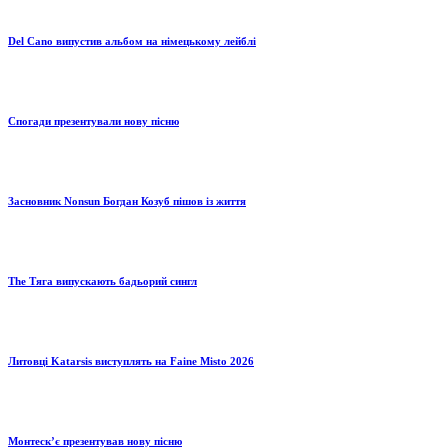
Del Cano випустив альбом на німецькому лейблі
Спогади презентували нову пісню
Засновник Nonsun Богдан Козуб пішов із життя
The Тяга випускають бадьорий сингл
Литовці Katarsis виступлять на Faine Misto 2026
Монтескʼє презентував нову пісню