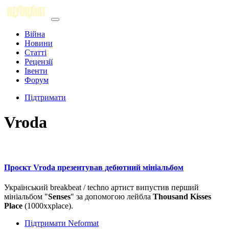
Війна
Новини
Статті
Рецензії
Івенти
Форум
Підтримати
Vroda
Проєкт Vroda презентував дебютний мініальбом
Український breakbeat / techno артист випустив перший
мініальбом "
Senses
" за допомогою лейбла
Thousand Kisses
Place
(1000xxplace).
Підтримати Neformat