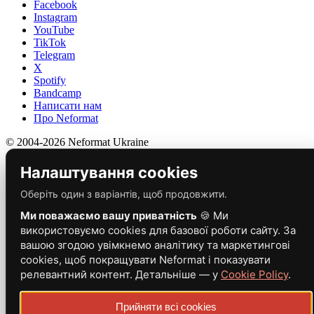
Facebook
Instagram
YouTube
TikTok
Telegram
X
Spotify
Bandcamp
Написати нам
Про Neformat
© 2004-2026 Neformat Ukraine
Налаштування cookies
Оберіть один з варіантів, щоб продовжити.
Ми поважаємо вашу приватність
🍪 Ми
використовуємо cookies для базової роботи сайту. За
вашою згодою увімкнемо аналітику та маркетингові
cookies, щоб покращувати Neformat і показувати
релевантний контент. Детальніше — у
Cookie Policy
.
Прийняти всі cookies