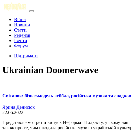
Війна
Новини
Статті
Рецензії
Івенти
Форум
Підтримати
Ukrainian Doomerwave
Світанок: бізнес-модель лейбла, російська музика та спадков
Ярина Денисюк
22.06.2022
Представляємо третій випуск Неформат Подкасту, у якому наш в
також про те, чим шкодила російська музика українській культур