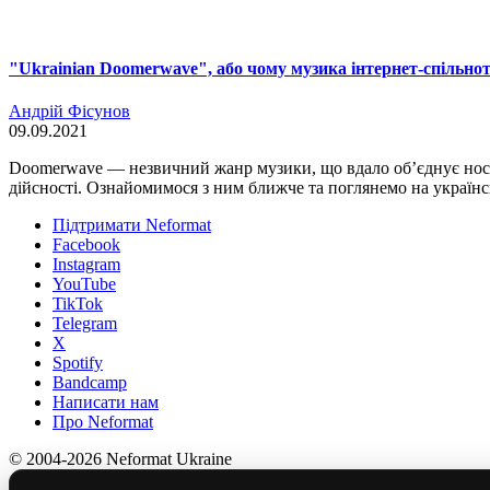
"Ukrainian Doomerwave", або чому музика інтернет-спільно
Андрій Фісунов
09.09.2021
Doomerwave — незвичний жанр музики, що вдало об’єднує ност
дійсності. Ознайомимося з ним ближче та поглянемо на українс
Підтримати Neformat
Facebook
Instagram
YouTube
TikTok
Telegram
X
Spotify
Bandcamp
Написати нам
Про Neformat
© 2004-2026 Neformat Ukraine