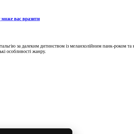
т може вас вразити
альгію за далеким дитинством із меланхолійним панк-роком та 
ькі особливості жанру.