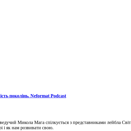
ість поколінь. Neformat Podcast
едучий Микола Мага спілкується з представниками лейбла Світано
і і як нам розвивати свою.