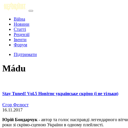
Війна
Новини
Статті
Рецензії
Івенти
Форум
Підтримати
Mádu
Stay Tuned! Vol.5 Новітнє українське скрімо (і не тільки)
Єгор Фелюст
16.11.2017
Юрій Бондарчук
- автор та голос насправді легендарного віт
роки зі скрімо-сценою України в одному плейлисті.