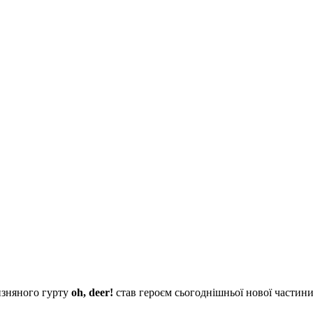
чизняного гурту
oh, deer!
став героєм сьогоднішньої нової частин