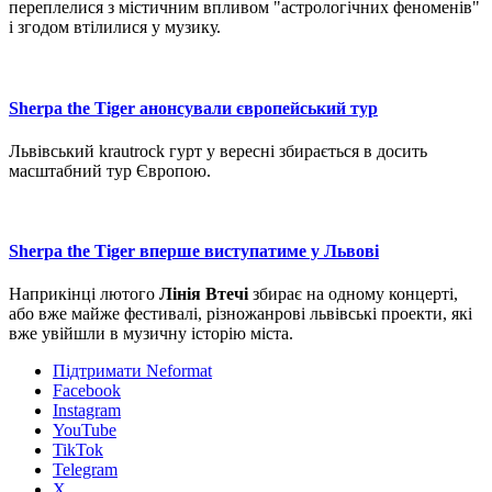
переплелися з містичним впливом "астрологічних феноменів"
і згодом втілилися у музику.
Sherpa the Tiger анонсували європейський тур
Львівський krautrock гурт у вересні збирається в досить
масштабний тур Європою.
Sherpa the Tiger вперше виступатиме у Львові
Наприкінці лютого
Лінія Втечі
збирає на одному концерті,
або вже майже фестивалі, різножанрові львівські проекти, які
вже увійшли в музичну історію міста.
Підтримати Neformat
Facebook
Instagram
YouTube
TikTok
Telegram
X