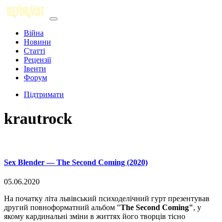
Війна
Новини
Статті
Рецензії
Івенти
Форум
Підтримати
krautrock
Sex Blender — The Second Coming (2020)
05.06.2020
На початку літа львівський психоделічний гурт презентував
другий повноформатний альбом "
The Second Coming"
, у
якому кардинальні зміни в життях його творців тісно