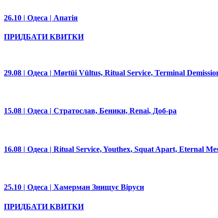
26.10 | Одеса | Апатія
ПРИДБАТИ КВИТКИ
29.08 | Одеса | Mørtüi Vūltus, Ritual Service, Terminal Demissio
15.08 | Одеса | Стратослав, Беники, Renai, Доб-ра
16.08 | Одеса | Ritual Service, Youthex, Squat Apart, Eternal M
25.10 | Одеса | Хамерман Знищує Віруси
ПРИДБАТИ КВИТКИ