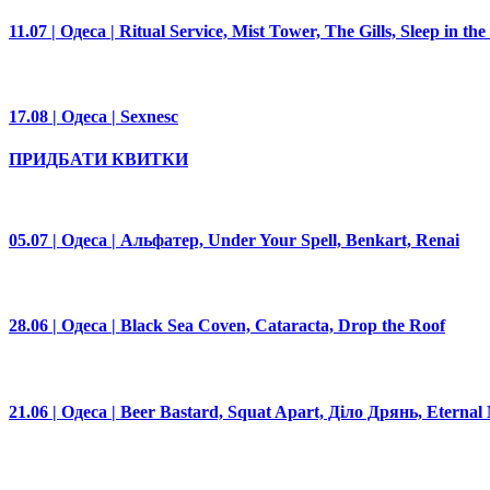
11.07 | Одеса | Ritual Service, Mist Tower, The Gills, Sleep in th
17.08 | Одеса | Sexnesc
ПРИДБАТИ КВИТКИ
05.07 | Одеса | Альфатер, Under Your Spell, Benkart, Renai
28.06 | Одеса | Black Sea Coven, Cataracta, Drop the Roof
21.06 | Одеса | Beer Bastard, Squat Apart, Діло Дрянь, Eternal