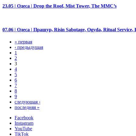
23.05 | Одеса | Drop the Roof, Mist Tower, The MMC’s
07.06 | Одеса | Пращур, Risin Sabotage, Ogyda, Ritual Service,
« первая
‹ предыдущая
1
2
3
4
5
6
7
8
9
следующая ›
последняя »
Facebook
Instagram
YouTube
TikTok