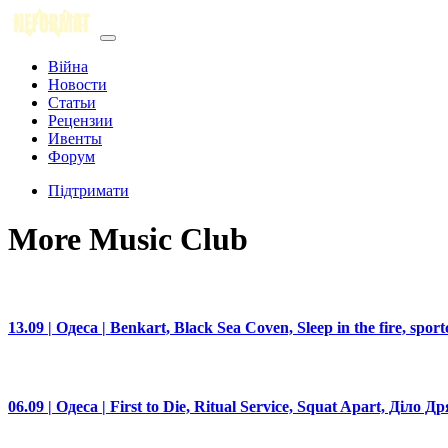
Війна
Новости
Статьи
Рецензии
Ивенты
Форум
Підтримати
More Music Club
13.09 | Одеса | Benkart, Black Sea Coven, Sleep in the fire, sport
06.09 | Одеса | First to Die, Ritual Service, Squat Apart, Діло Д