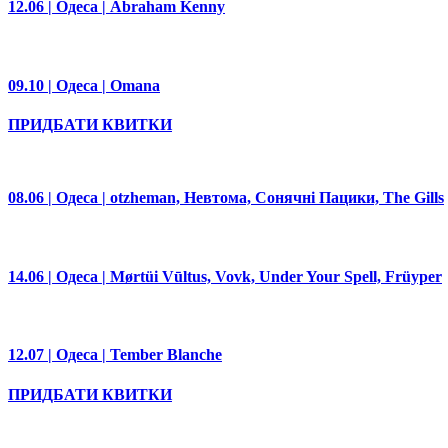
12.06 | Одеса | Abraham Kenny
09.10 | Одеса | Omana
ПРИДБАТИ КВИТКИ
08.06 | Одеса | otzheman, Невтома, Сонячні Пацики, The Gills
14.06 | Одеса | Mørtüi Vūltus, Vovk, Under Your Spell, Früyper
12.07 | Одеса | Tember Blanche
ПРИДБАТИ КВИТКИ