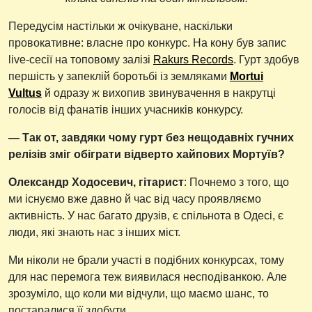
Передусім настільки ж очікуване, наскільки
провокативне: власне про конкурс. На кону був запис
live-сесії на топовому залізі
Rakurs Records
. Гурт здобув
першість у запеклій боротьбі із земляками
Mortui
Vultus
й одразу ж вихопив звинувачення в накрутці
голосів від фанатів інших учасників конкурсу.
— Так от, завдяки чому гурт без нещодавніх гучних
релізів зміг обіграти відверто хайпових Мортуїв?
Олександр Ходосевич, гітарист
: Почнемо з того, що
ми існуємо вже давно й час від часу проявляємо
активність. У нас багато друзів, є спільнота в Одесі, є
люди, які знають нас з інших міст.
Ми ніколи не брали участі в подібних конкурсах, тому
для нас перемога теж виявилася несподіванкою. Але
зрозуміло, що коли ми відчули, що маємо шанс, то
постаралися її здобути.