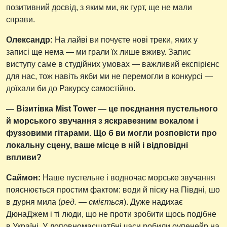
позитивний досвід, з яким ми, як гурт, ще не мали
справи.
Олександр:
На лайві ви почуєте нові треки, яких у
записі ще нема — ми грали їх лише вживу. Запис
виступу саме в студійних умовах — важливий експірієнс
для нас, тож навіть якби ми не перемогли в конкурсі —
доїхали би до Ракурсу самостійно.
— Візитівка Mist Tower — це поєднання пустельного
й морського звучання з яскравезним вокалом і
фуззовими гітарами. Що б ви могли розповісти про
локальну сцену, ваше місце в ній і відповідні
впливи?
Саймон:
Наше пустельне і водночас морське звучання
пояснюється простим фактом: води й піску на Півдні, шо
в дурня мила (
ред. — сміється
). Дуже надихає
ДюнаДжем і ті люди, що не проти зробити щось подібне
в Україні. У доповномасшатбні часи робили оупенейр на