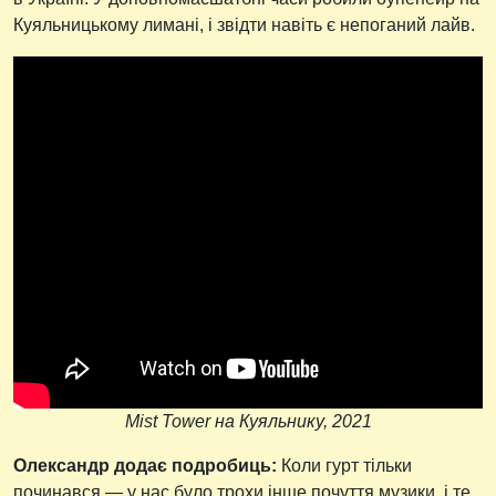
Куяльницькому лимані, і звідти навіть є непоганий лайв.
Mist Tower на Куяльнику, 2021
Олександр додає подробиць:
Коли гурт тільки
починався — у нас було трохи інше почуття музики, і те,