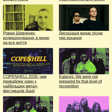
Роман Шевченко:
Дисоціація видає пісню
колекціонування зі мною
про кохання
на все життя
COPENHELL 2026: чим
Katarsis: We were not
приваблює один з
prepared for that level of
найбільших метал-
recognition
фестивалів Данії