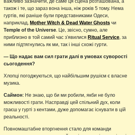
важливо зазначити, де саме ця сцена розташована, а
також і те, що зараз вона інша, ніж років 5 тому. Нема
гуртів, які раніше були представниками Одеси,
наприклад,
Mother Witch & Dead Water Ghosts
чи
Temple of the Universe
. Це, звісно, сумно, але
приблизно в той самий час з'явилися
Ritual Service
, за
ними підтягнулись як ми, так і інші схожі гурти.
— Що надає вам сил грати далі в умовах суворості
сьогодення?
Хлопці погоджуються, що найбільшим рушієм є власне
музика.
Саймон
: Не знаю, що би ми робили, якби не було
можливості грати. Насправді цей спільний дух, коли
граєш у гурті з кентами, дуже допомагає існувати в цій
реальності.
Повномаштабне вторгнення стало для команди