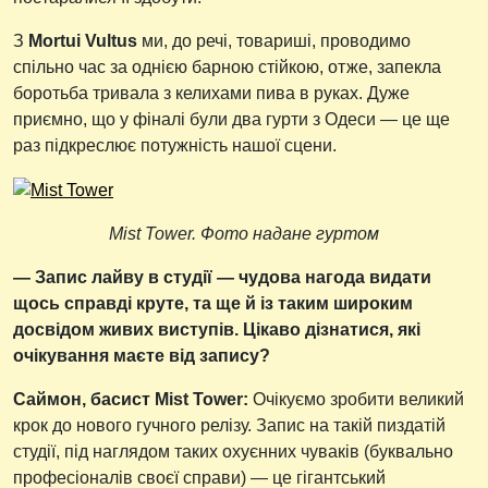
З
Mortui Vultus
ми, до речі, товариші, проводимо
спільно час за однією барною стійкою, отже, запекла
боротьба тривала з келихами пива в руках. Дуже
приємно, що у фіналі були два гурти з Одеси — це ще
раз підкреслює потужність нашої сцени.
Mist Tower. Фото надане гуртом
— Запис лайву в студії — чудова нагода видати
щось справді круте, та ще й із таким широким
досвідом живих виступів. Цікаво дізнатися, які
очікування маєте від запису?
Саймон, басист Mist Tower:
Очікуємо зробити великий
крок до нового гучного релізу. Запис на такій пиздатій
студії, під наглядом таких охуєнних чуваків (буквально
професіоналів своєї справи) — це гігантський