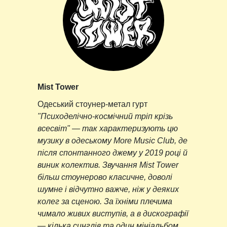
Mist Tower
Одеський стоунер-метал гурт
"Психоделічно-космічний тріп крізь
всесвіт" — так характеризують цю
музику в одеському More Music Club, де
після спонтанного джему у 2019 році й
виник колектив. Звучання Mist Tower
більш стоунерово класичне, доволі
шумне і відчутно важче, ніж у деяких
колег за сценою. За їхніми плечима
чимало живих виступів, а в дискографії
— кілька синглів та один мініальбом.