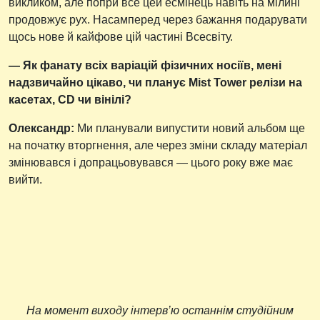
викликом, але попри все цей есмінець навіть на мілині
продовжує рух. Насамперед через бажання подарувати
щось нове й кайфове цій частині Всесвіту.
— Як фанату всіх варіацій фізичних носіїв, мені
надзвичайно цікаво, чи планує Mist Tower релізи на
касетах, CD чи вінілі?
Олександр:
Ми планували випустити новий альбом ще
на початку вторгнення, але через зміни складу матеріал
змінювався і допрацьовувався — цього року вже має
вийти.
На момент виходу інтерв’ю останнім студійним