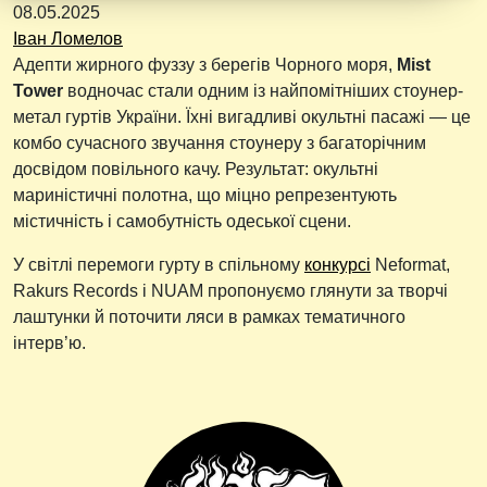
08.05.2025
Іван Ломелов
Адепти жирного фуззу з берегів Чорного моря,
Mist
Tower
водночас стали одним із найпомітніших стоунер-
метал гуртів України. Їхні вигадливі окультні пасажі — це
комбо сучасного звучання стоунеру з багаторічним
досвідом повільного качу. Результат: окультні
мариністичні полотна, що міцно репрезентують
містичність і самобутність одеської сцени.
У світлі перемоги гурту в спільному
конкурсі
Neformat,
Rakurs Records і NUAM пропонуємо глянути за творчі
лаштунки й поточити ляси в рамках тематичного
інтерв’ю.