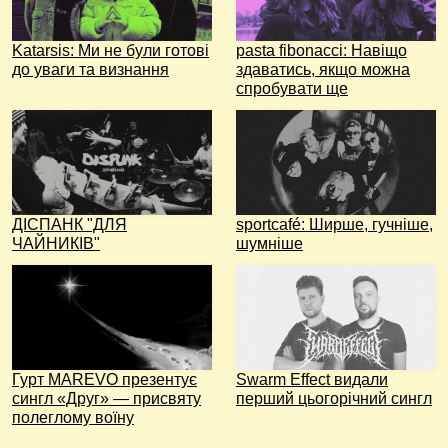
Katarsis: Ми не були готові
pasta fibonacci: Навіщо
до уваги та визнання
здаватись, якщо можна
спробувати ще
ДІСПАНК "ДЛЯ
sportcafé: Ширше, гучніше,
ЧАЙНИКІВ"
шумніше
Гурт MAREVO презентує
Swarm Effect видали
сингл «Друг» — присвяту
перший цьогорічний сингл
полеглому воїну