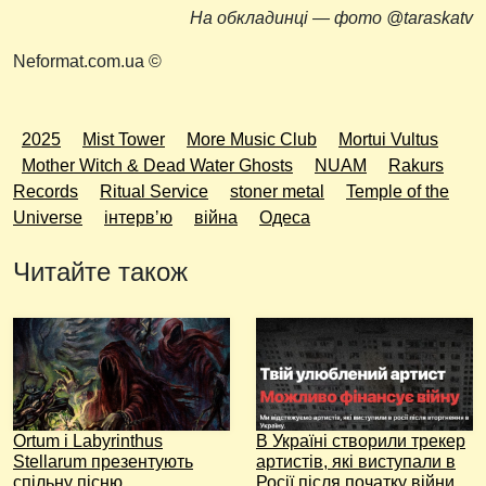
На обкладинці — фото @taraskatv
Neformat.com.ua ©
2025
Mist Tower
More Music Club
Mortui Vultus
Mother Witch & Dead Water Ghosts
NUAM
Rakurs
Records
Ritual Service
stoner metal
Temple of the
Universe
інтервʼю
війна
Одеса
Читайте також
Ortum і Labyrinthus
В Україні створили трекер
Stellarum презентують
артистів, які виступали в
спільну пісню
Росії після початку війни