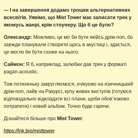
— І на завершення додамо трошки альтернативних
всесвітів. Уявімо, що Mist Tower має записати трек у
якомусь жанрі, крім стоунеру. Що б це було?
Олександр:
Можливо, це міг би бути якійсь дрім-поп, бо
завжди планували створити щось в акустиці і, здається,
це могло би бути схоже на нього.
Саймон:
Я б, наприклад, залюбки дав трек у форматі
pagan-acoustic.
Тож потихеньку закругляємося, очікуємо на язичницький
дрім-поп, лайв на Ракурсі, купу живих виступів (готуюся
відповідально відкладати всі плани, щоби обов’язково
потрапити) і новий альбом. Точно буде гаряче.
Дізнайтеся більше про
Mist Tower
:
https://lnk.bio/misttower