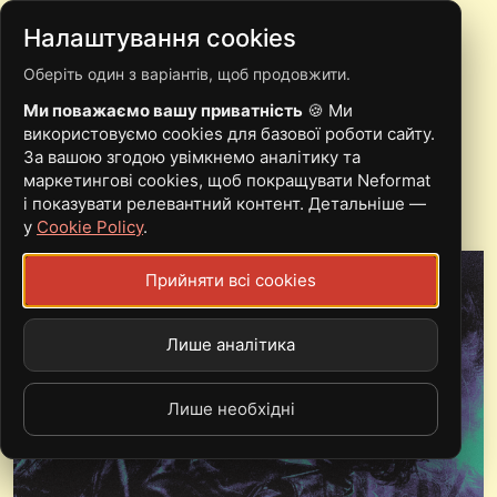
Налаштування cookies
Оберіть один з варіантів, щоб продовжити.
ПРО ЗУСТРІЧ МОРЯ І
Ми поважаємо вашу приватність
🍪 Ми
ПУСТЕЛІ: ІНТЕРВ’Ю З
використовуємо cookies для базової роботи сайту.
За вашою згодою увімкнемо аналітику та
ГУРТОМ MIST TOWER
маркетингові cookies, щоб покращувати Neformat
і показувати релевантний контент. Детальніше —
у
Cookie Policy
.
Прийняти всі cookies
Лише аналітика
Лише необхідні