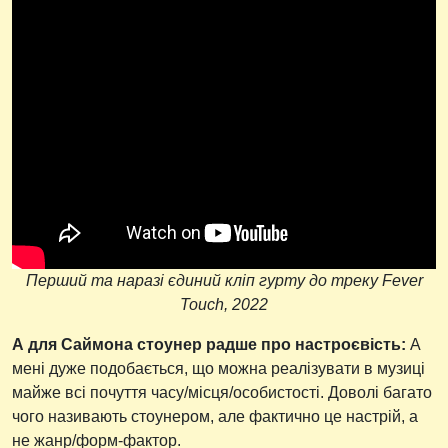
Перший та наразі єдиний кліп гурту до треку Fever
Touch, 2022
А для Саймона стоунер радше про настроєвість:
А
мені дуже подобається, що можна реалізувати в музиці
майже всі почуття часу/місця/особистості. Доволі багато
чого називають стоунером, але фактично це настрій, а
не жанр/форм-фактор.