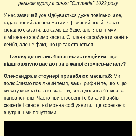
релізом гурту є сингл "Cimmeria" 2022 року
У нас зазвичай усе відбувається дуже повільно, але,
гадаю новий альбом матиме фізичний носій. Зараз
складно сказати, що саме це буде, але, як мінімум,
лімітовано зробимо касети. Є плани спробувати знайти
лейбл, але не факт, що це так станеться.
— І знову до питань більш екзистенційних: що
підштовхнуло вас до гри в жанрі стоунер-металу?
Олександра в стоунері приваблює масштаб:
Ми
полюбляємо повільний темп, важкі рифи й те, що в цю
музику можна багато вкласти, вона досить об'ємна за
наповненням. Часто при створенні є багатий вибір
сюжетів і сенсів, які можна собі уявити, і це корелює з
внутрішніми почуттями.