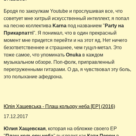
Бродя по закоулкам Youtube и прослушивая все, что
советует мне хитрый искусственный интеллект, я попал
на песню коллектива
Karna
под названием "
Party на
Прикарпатті
". Я понимал, что в один прекрасный
момент мне придется перейти и на этот яд. Нет ничего
безответственнее и страшнее, чем гуцул-метал. Это
тоже самое, что упоминать
Onuka
в каждом
музыкальном обзоре. Поп-фолк, приправленный
перегруженными гитарами. О да, я чувствовал эту боль,
это полыхание афедрона.
Юлія Хащевська - Плащ кольору неба [EP] (2016)
17.12.2017
Юлия Хащевская
, которая на обложке своего EP
"
Плащ кольору неба
" выглядит как
Кэти Перри
в