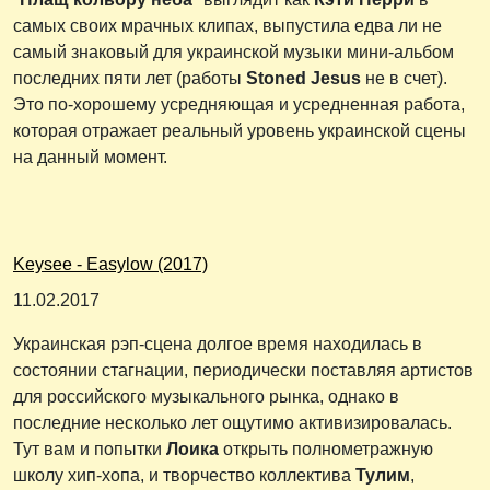
самых своих мрачных клипах, выпустила едва ли не
самый знаковый для украинской музыки мини-альбом
последних пяти лет (работы
Stoned Jesus
не в счет).
Это по-хорошему усредняющая и усредненная работа,
которая отражает реальный уровень украинской сцены
на данный момент.
Keysee - Easylow (2017)
11.02.2017
Украинская рэп-сцена долгое время находилась в
состоянии стагнации, периодически поставляя артистов
для российского музыкального рынка, однако в
последние несколько лет ощутимо активизировалась.
Тут вам и попытки
Лоика
открыть полнометражную
школу хип-хопа, и творчество коллектива
Тулим
,