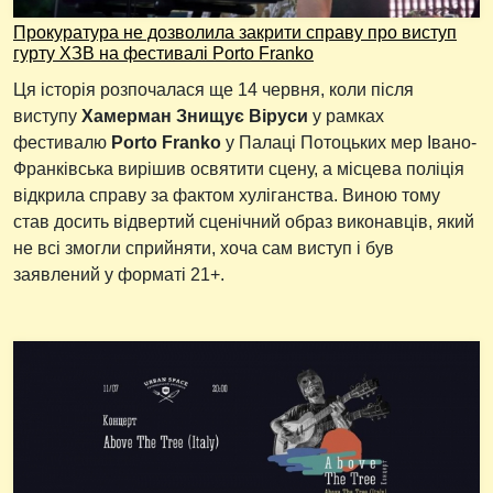
Прокуратура не дозволила закрити справу про виступ
гурту ХЗВ на фестивалі Porto Franko
Ця історія розпочалася ще 14 червня, коли після
виступу
Хамерман Знищує Віруси
у рамках
фестивалю
Porto Franko
у Палаці Потоцьких мер Івано-
Франківська вирішив освятити сцену, а місцева поліція
відкрила справу за фактом хуліганства. Виною тому
став досить відвертий сценічний образ виконавців, який
не всі змогли сприйняти, хоча сам виступ і був
заявлений у форматі 21+.