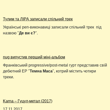
Тулим та ЛІРА записали спільний трек
Українські реп-виконавиці записали спільний трек під
назвою "
Де ви є?
".
nug випустив перший міні-альбом
Франківський progressive/post-metal гурт представив свій
дебютний EP "
Темна Маса
", котрий містить чотири
треки.
Karna – Гуцул-метал (2017)
17.11.2017