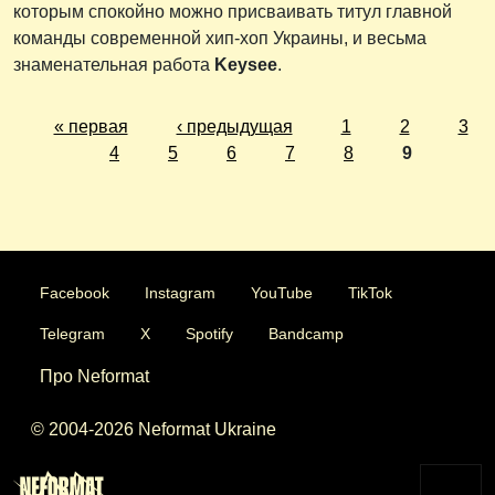
которым спокойно можно присваивать титул главной
команды современной хип-хоп Украины, и весьма
знаменательная работа
Keysee
.
« первая
‹ предыдущая
1
2
3
4
5
6
7
8
9
Facebook
Instagram
YouTube
TikTok
Telegram
X
Spotify
Bandcamp
Про Neformat
© 2004-2026 Neformat Ukraine