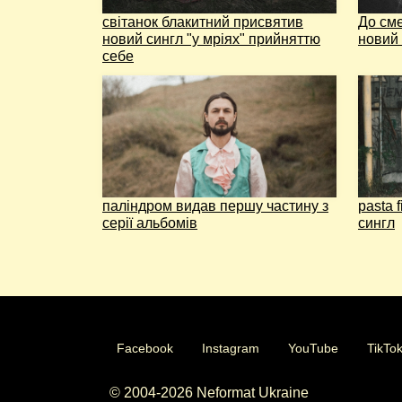
світанок блакитний присвятив
До сме
новий сингл "у мріях" прийняттю
новий 
себе
паліндром видав першу частину з
pasta 
серії альбомів
сингл
Facebook
Instagram
YouTube
TikTo
© 2004-2026 Neformat Ukraine