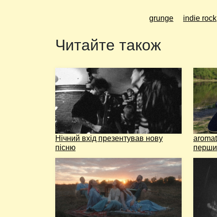
grunge
indie rock
Читайте також
Нічний вхід презентував нову
aromat
пісню
перши