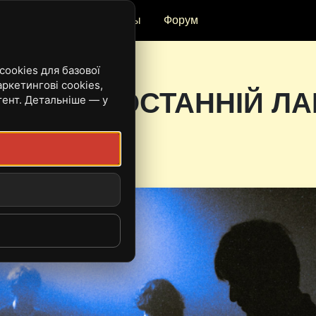
и
Рецензии
Ивенты
Форум
ookies для базової
ркетингові cookies,
ПУСКАЄ ОСТАННІЙ ЛА
тент. Детальніше — у