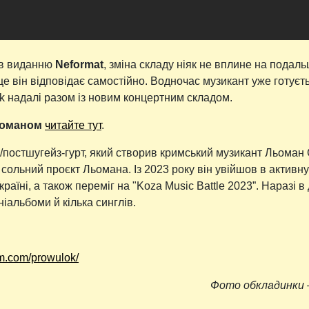
в виданню
Neformat
, зміна складу ніяк не вплине на подал
 це він відповідає самостійно. Водночас музикант уже готує
ok надалі разом із новим концертним складом.
оманом
читайте тут
.
/постшугейз-гурт, який створив кримський музикант Льоман
к сольний проєкт Льомана. Із 2023 року він увійшов в активну
країні, а також переміг на "Koza Music Battle 2023”. Наразі в
ніальбоми й кілька синглів.
am.com/prowulok/
Фото обкладинки 