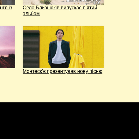
нгл із
Село Близнюків випускає п'ятий
альбом
Монтескʼє презентував нову пісню