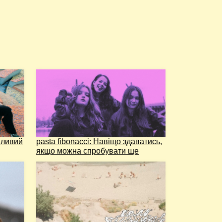
йливий
pasta fibonacci: Навіщо здаватись,
якщо можна спробувати ще