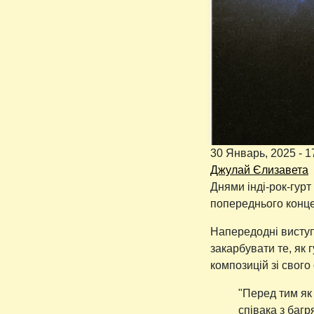
30 Январь, 2025 - 1
Джулай Єлизавета
Днями інді-рок-гурт
попереднього конце
Напередодні висту
закарбувати те, як
композицій зі свого
"Перед тим як
співака з баг