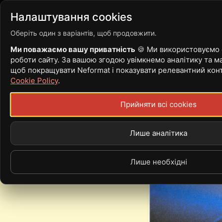
Війна
Новости
Стать
Налаштування cookies
Оберіть один з варіантів, щоб продовжити.
Ми поважаємо вашу приватність
🍪 Ми використовуємо c
роботи сайту. За вашою згодою увімкнемо аналітику та ма
PROVULOK ВИ
щоб покращувати Neformat і показувати релевантний кон
Cookie Policy
.
СКЛАДІ
Прийняти всі cookies
Лише аналітика
Лише необхідні