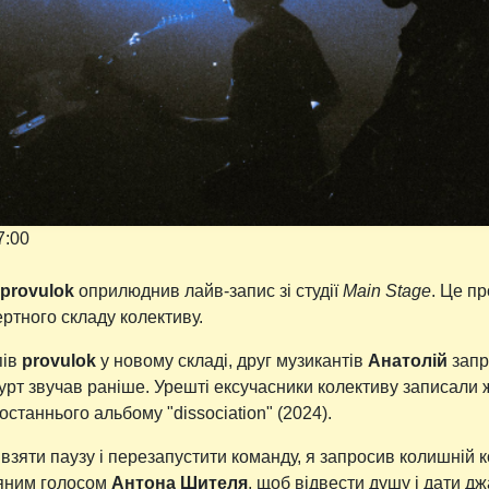
7:00
provulok
оприлюднив лайв-запис зі студії
Main Stage
. Це п
ртного складу колективу.
пів
provulok
у новому складі, друг музикантів
Анатолій
запр
 гурт звучав раніше. Урешті ексучасники колективу записали
 останнього альбому "dissociation" (2024).
 взяти паузу і перезапустити команду, я запросив колишній к
ряним голосом
Антона Шителя
, щоб відвести душу і дати дж