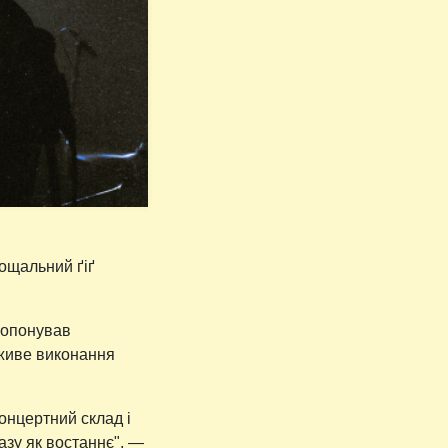
рощальний ґіґ
опонував
 живе виконання
онцертний склад і
азу як востаннє", —