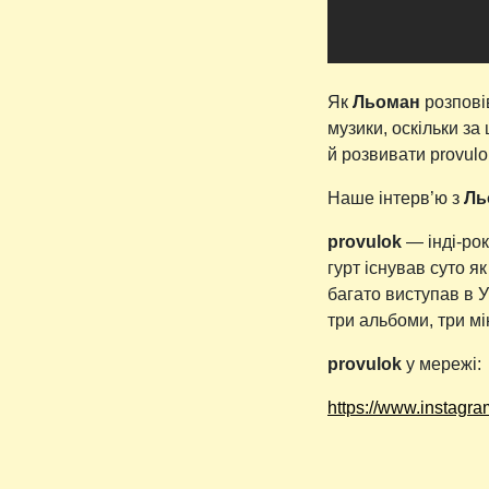
Як
Льоман
розпові
музики, оскільки за
й розвивати provul
Наше інтерв’ю з
Ль
provulok
— інді-рок
гурт існував суто я
багато виступав в У
три альбоми, три мі
provulok
у мережі:
https://www.instagr