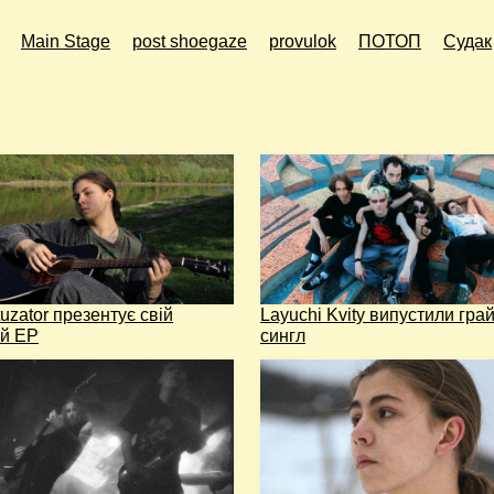
Main Stage
post shoegaze
provulok
ПОТОП
Судак
uzator презентує свій
Layuchi Kvity випустили гра
й EP
сингл