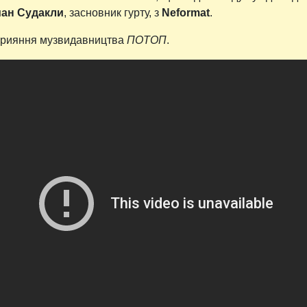
ан Судакли
, засновник гурту, з
Neformat
.
сприяння музвидавництва
ПОТОП
.