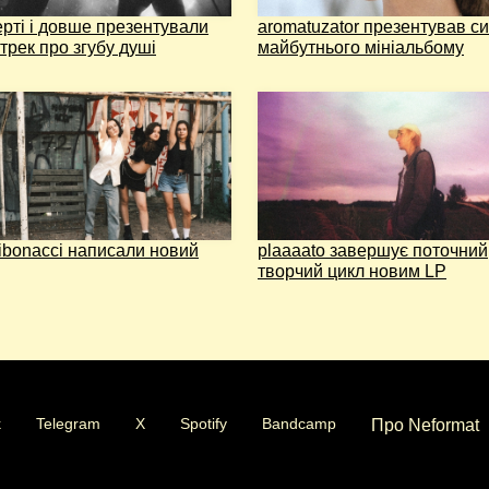
рті і довше презентували
aromatuzator презентував си
трек про згубу душі
майбутнього мініальбому
fibonacci написали новий
plaaaato завершує поточний
творчий цикл новим LP
k
Telegram
X
Spotify
Bandcamp
Про Neformat