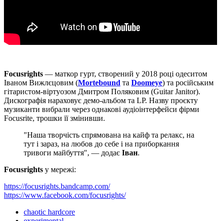
Focusrights
— маткор гурт, створений у 2018 році одеситом
Іваном Вижлєцовим (
Mortebound
та
Doomeye
) та російським
гітаристом-віртуозом Дмитром Поляковим (Guitar Janitor).
Дискографія нараховує демо-альбом та LP. Назву проєкту
музиканти вибрали через однакові аудіоінтерфейси фірми
Focusrite, трошки її змінивши.
"Наша творчість спрямована на кайф та релакс, на
тут і зараз, на любов до себе і на приборкання
тривоги майбуття", — додає
Іван
.
Focusrights
у мережі:
https://focusrights.bandcamp.com/
https://www.facebook.com/focusrights/
chaotic hardcore
experimental