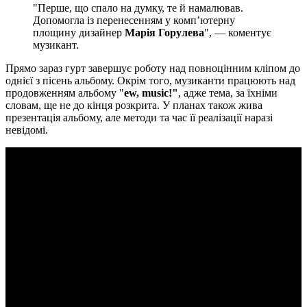
"Перше, що спало на думку, те й намалював.
Допомогла із перенесенням у комп’ютерну
площину дизайнер
Марія Горулева
", — коментує
музикант.
Прямо зараз гурт завершує роботу над повноцінним кліпом до
однієї з пісень альбому. Окрім того, музиканти працюють над
продовженням альбому "
ew, music!"
, адже тема, за їхніми
словам, ще не до кінця розкрита. У планах також жива
презентація альбому, але методи та час її реалізації наразі
невідомі.