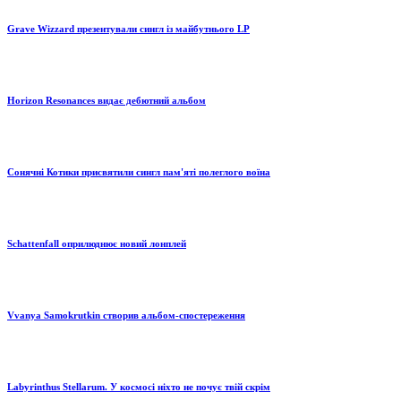
Grave Wizzard презентували сингл із майбутнього LP
Horizon Resonances видає дебютний альбом
Сонячні Котики присвятили сингл пам'яті полеглого воїна
Schattenfall оприлюднює новий лонплей
Vvanya Samokrutkin створив альбом-спостереження
Labyrinthus Stellarum. У космосі ніхто не почує твій скрім