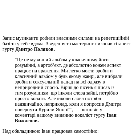
Запис музиканти робили власними силами на репетиційній
базі та у себе вдома. Зведення та мастеринг виконав гітарист
гурту
Дмитро Поляков.
"Це не музичний альбом у класичному його
розумінні, а артоб’єкт, де абсолютно кожен аспект
працює на враження. Ми легко могли зробити
класичний альбом у будь-якому жанрі, але вибрали
зробити сексуальний напад на всі одразу в
неприродний спосіб. Вірші до пісень я писав із
тим розумінням, що інколи слова зайві, потрібно
просто волати. Але інколи слова потрібні
надзвичайно, наприклад, коли я попросив Дмитра
повернути Курили Японії", — розповів у
коментарі нашому виданню вокаліст гурту
Іван
Вижлєцов.
Над обкладинкою Іван працював самостійно: