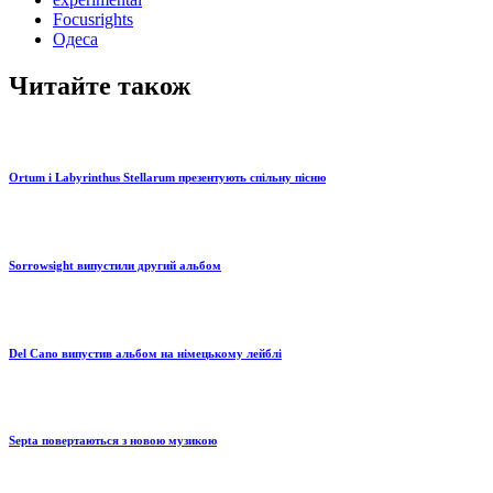
Focusrights
Одеса
Читайте також
Ortum і Labyrinthus Stellarum презентують спільну пісню
Sorrowsight випустили другий альбом
Del Cano випустив альбом на німецькому лейблі
Septa повертаються з новою музикою