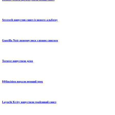
Severoth випустив сингл із нового альбому
Guerilla Noir повернулися з новим синглом
Tornrot випустили демо
044incision видали перший трек
Layuchi Kvity випустили грайливий сингл