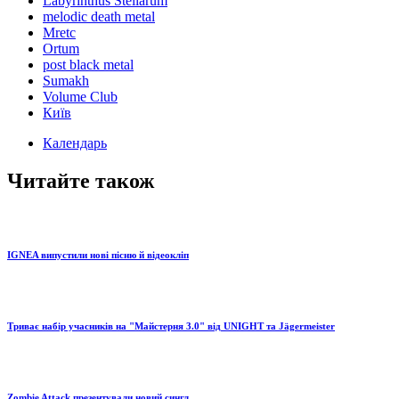
Labyrinthus Stellarum
melodic death metal
Mretc
Ortum
post black metal
Sumakh
Volume Club
Київ
Календарь
Читайте також
IGNEA випустили нові пісню й відеокліп
Триває набір учасників на "Майстерня 3.0" від UNIGHT та Jägermeister
Zombie Attack презентували новий сингл