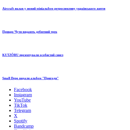
Aircraft вклав у новий мініальбом ретроспективу українського життя
Прикро Чути видають дебютний трек
KUTZÔRU презентували особистий сингл
Small Depo видали альбом "Пригоди"
Facebook
Instagram
YouTube
TikTok
Telegram
X
Spotify
Bandcamp