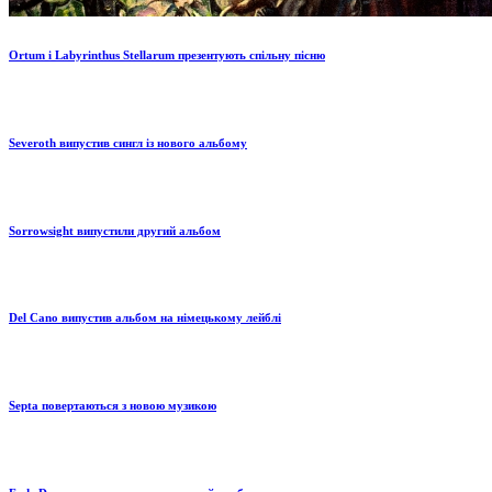
Ortum і Labyrinthus Stellarum презентують спільну пісню
Severoth випустив сингл із нового альбому
Sorrowsight випустили другий альбом
Del Cano випустив альбом на німецькому лейблі
Septa повертаються з новою музикою