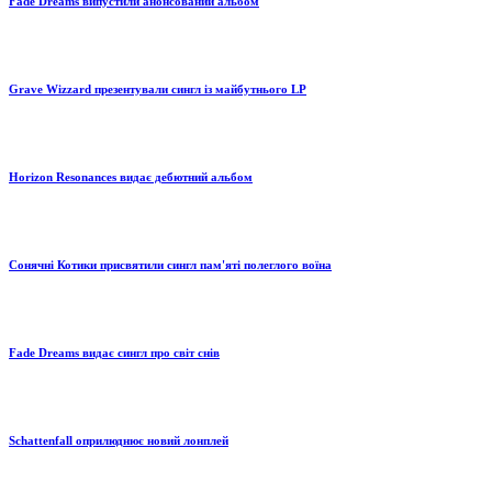
Fade Dreams випустили анонсований альбом
Grave Wizzard презентували сингл із майбутнього LP
Horizon Resonances видає дебютний альбом
Сонячні Котики присвятили сингл пам'яті полеглого воїна
Fade Dreams видає сингл про світ снів
Schattenfall оприлюднює новий лонплей