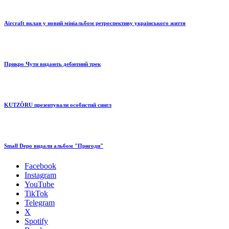
Aircraft вклав у новий мініальбом ретроспективу українського життя
Прикро Чути видають дебютний трек
KUTZÔRU презентували особистий сингл
Small Depo видали альбом "Пригоди"
Facebook
Instagram
YouTube
TikTok
Telegram
X
Spotify