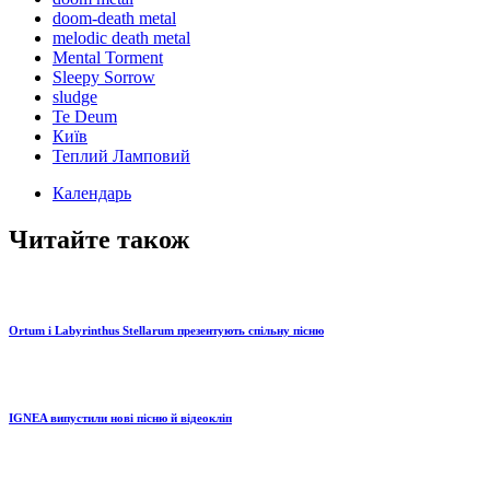
doom-death metal
melodic death metal
Mental Torment
Sleepy Sorrow
sludge
Te Deum
Київ
Теплий Ламповий
Календарь
Читайте також
Ortum і Labyrinthus Stellarum презентують спільну пісню
IGNEA випустили нові пісню й відеокліп