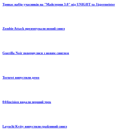
Триває набір учасників на "Майстерня 3.0" від UNIGHT та Jägermeister
Zombie Attack презентували новий сингл
Guerilla Noir повернулися з новим синглом
Tornrot випустили демо
044incision видали перший трек
Layuchi Kvity випустили грайливий сингл