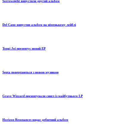
Sorrowsight випустили другий альбом
Del Cano випустив альбом на німецькому лейблі
Tongi Joi презентує новий EP
Septa повертаються з новою музикою
Grave Wizzard презентували сингл із майбутнього LP
Horizon Resonances видає дебютний альбом