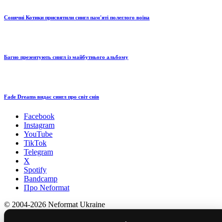
Сонячні Котики присвятили сингл пам'яті полеглого воїна
Багно презентують сингл із майбутнього альбому
Fade Dreams видає сингл про світ снів
Facebook
Instagram
YouTube
TikTok
Telegram
X
Spotify
Bandcamp
Про Neformat
© 2004-2026 Neformat Ukraine