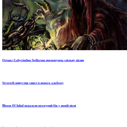
Ortum і Labyrinthus Stellarum презентують спільну пісню
Severoth випустив сингл із нового альбому
Bloom Of Inhul показали похмурий бік у новій пісні