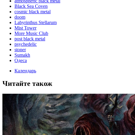
atmospheric black metal
Black Sea Coven
cosmic black metal
doom
Labyrinthus Stellarum
Mist Tower
More Music Club
post black metal
psychedelic
stoner
Sumakh
Одеса
Календарь
Читайте також