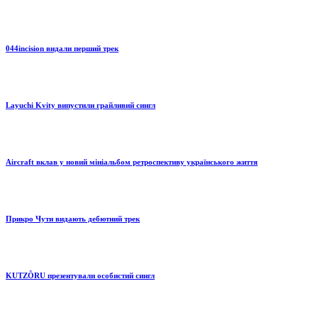
044incision видали перший трек
Layuchi Kvity випустили грайливий сингл
Aircraft вклав у новий мініальбом ретроспективу українського життя
Прикро Чути видають дебютний трек
KUTZÔRU презентували особистий сингл