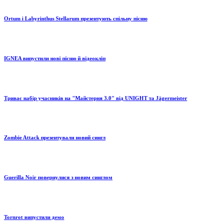
Ortum і Labyrinthus Stellarum презентують спільну пісню
IGNEA випустили нові пісню й відеокліп
Триває набір учасників на "Майстерня 3.0" від UNIGHT та Jägermeister
Zombie Attack презентували новий сингл
Guerilla Noir повернулися з новим синглом
Tornrot випустили демо