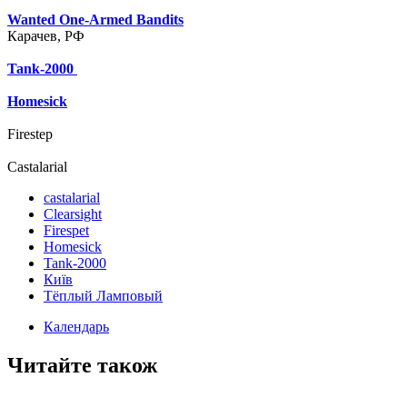
Wanted One-Armed Bandits
Карачев, РФ
Tank-2000
Homesick
Firestep
Castalarial
castalarial
Clearsight
Firespet
Homesick
Tank-2000
Київ
Тёплый Ламповый
Календарь
Читайте також