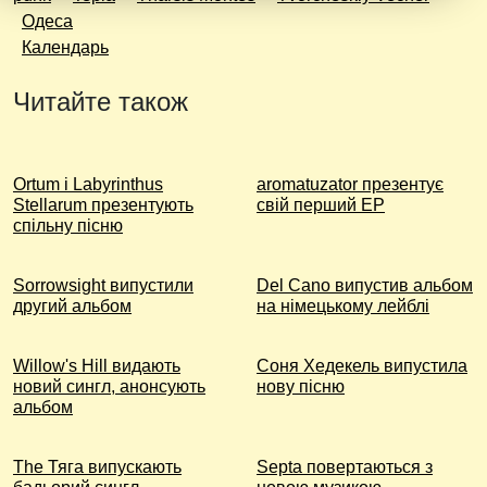
Одеса
Календарь
Читайте також
Ortum і Labyrinthus
aromatuzator презентує
Stellarum презентують
свій перший EP
спільну пісню
Sorrowsight випустили
Del Cano випустив альбом
другий альбом
на німецькому лейблі
Willow's Hill видають
Соня Хедекель випустила
новий сингл, анонсують
нову пісню
альбом
The Тяга випускають
Septa повертаються з