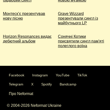
бадьорий сингл
новою музикою
Монтескʼє презентував
Grave Wizzard
нову пісню
презентували сингл із
майбутнього LP
Horizon Resonances видає
Сонячні Котики
дебютний альбом
присвятили сингл пам'яті
полеглого воїна
Facebook
Instagram
YouTube
TikTok
Telegram
X
Spotify
Bandcamp
Про Neformat
© 2004-2026 Neformat Ukraine