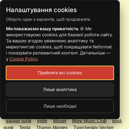
Налаштування cookies
Оберіть один з варіантів, щоб продовжити.
02.04 | ОДЕСА | TEPLА́,
Ми поважаємо вашу приватність
🍪 Ми
MISSET, TVORCHESKIY
використовуємо cookies для базової роботи сайту.
За вашою згодою увімкнемо аналітику та
VECHER, THARSIS
маркетингові cookies, щоб покращувати Neformat
і показувати релевантний контент. Детальніше —
MONTES
у
Cookie Policy
.
Прийняти всі cookies
Sun, 02.04.23 - 06:30
More Music Club
Лише аналітика
100+ грн
Лише необхідні
garage punk
indie
Misset
More Music Club
post-
punk
Teplа́
Tharsis Montes
Tvorcheskiy Vecher