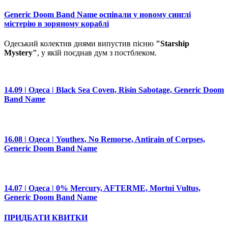
Generic Doom Band Name оспівали у новому синглі
містерію в зоряному кораблі
Одеський колектив днями випустив пісню
"Starship
Mystery"
, у якій поєднав дум з постблеком.
14.09 | Одеса | Black Sea Coven, Risin Sabotage, Generic Doom
Band Name
16.08 | Одеса | Youthex, No Remorse, Antirain of Corpses,
Generic Doom Band Name
14.07 | Одеса | 0% Mercury, AFTERME, Mortui Vultus,
Generic Doom Band Name
ПРИДБАТИ КВИТКИ