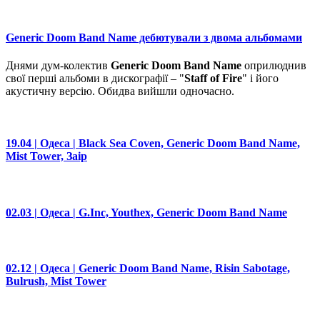
Generic Doom Band Name дебютували з двома альбомами
Днями дум-колектив
Generic Doom Band Name
оприлюднив
свої перші альбоми в дискографії – "
Staff of Fire
" і його
акустичну версію. Обидва вийшли одночасно.
19.04 | Одеса | Black Sea Coven, Generic Doom Band Name,
Mist Tower, Заір
02.03 | Одеса | G.Inc, Youthex, Generic Doom Band Name
02.12 | Одеса | Generic Doom Band Name, Risin Sabotage,
Bulrush, Mist Tower