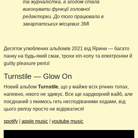
та журналістка, а згодом стала
виконувати функції головної
редакторки. До того працювала в
закарпатських місцевих ЗМІ
Десяток улюблених альбомів 2021 від Ярини — багато
панку на будь-який смак, трохи хіп-хопу та електроніки й
guilty pleasure реліз!
Turnstile — Glow On
Новий альбом
Turnstile
, що у майже всіх річних топах,
напевно, нікого не здивує. Все ще хардкорний вайб, але
поєднаний з якимось геть несподіваними ходами, від
цього релізу просто не відірватися!
spotify
|
apple music
|
youtube music