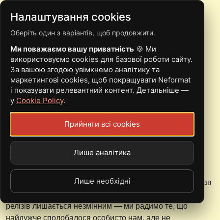
Налаштування cookies
Оберіть один з варіантів, щоб продовжити.
РЕДАКЦІЙНИЙ ТОП:
Ми поважаємо вашу приватність
🍪 Ми
НАЙКРАЩІ АЛЬБОМИ
використовуємо cookies для базової роботи сайту.
За вашою згодою увімкнемо аналітику та
2021 ВІД ЯРИНИ
маркетингові cookies, щоб покращувати Neformat
і показувати релевантний контент. Детальніше —
ДЕНИСЮК
у
Cookie Policy
.
Прийняти всі cookies
22.12.2021
Лише аналітика
Шпинат
Цьогоріч замість одного великого
Yearly Digest
ми
Лише необхідні
представляємо серію топів від учасників редакції. Уклав
її все той же Шпинат, і принцип відбору закордонних
релізів лишається незмінним — ми радимо те, що
найдужче сподобалося особисто нам, але не