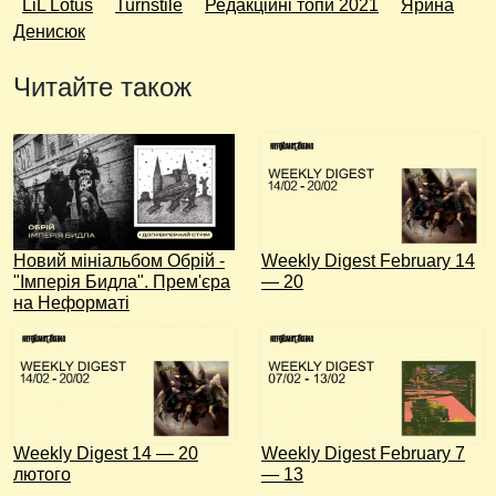
LiL Lotus
Turnstile
Редакційні топи 2021
Ярина
Денисюк
Читайте також
Новий мініальбом Обрій -
Weekly Digest February 14
"Імперія Бидла". Прем'єра
— 20
на Неформаті
Weekly Digest 14 — 20
Weekly Digest February 7
лютого
— 13