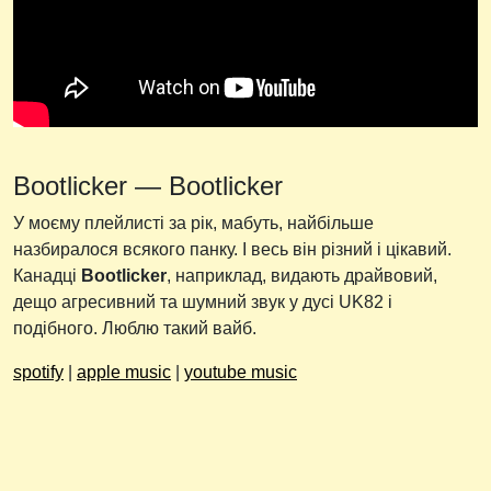
Bootlicker — Bootlicker
У моєму плейлисті за рік, мабуть, найбільше
назбиралося всякого панку. І весь він різний і цікавий.
Канадці
Bootlicker
, наприклад, видають драйвовий,
дещо агресивний та шумний звук у дусі UK82 і
подібного. Люблю такий вайб.
spotify
|
apple music
|
youtube music