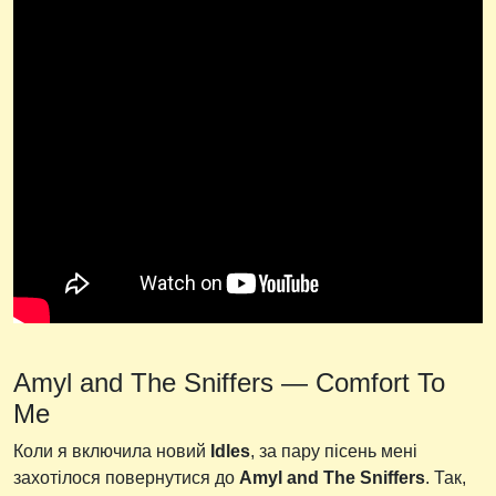
Amyl and The Sniffers — Comfort To
Me
Коли я включила новий
Idles
, за пару пісень мені
захотілося повернутися до
Amyl and The Sniffers
. Так,