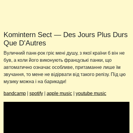
Komintern Sect — Des Jours Plus Durs
Que D'Autres
Вуличний панк-рок гріє мені душу, з якої країни б він не
був, а коли його виконують французькі панки, що
автоматично означає особливе, притаманне лише їм
звучання, то мене не відірвати від такого релізу. Під цю
музику можна і на барикади!
bandcamp
|
spotify
|
apple music
|
youtube music