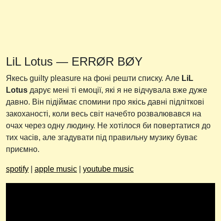
LiL Lotus — ERRØR BØY
Якесь guilty pleasure на фоні решти списку. Але
LiL
Lotus
дарує мені ті емоції, які я не відчувала вже дуже
давно. Він підіймає спомини про якісь давні підліткові
закоханості, коли весь світ начебто розвалювався на
очах через одну людину. Не хотілося би повертатися до
тих часів, але згадувати під правильну музику буває
приємно.
spotify
|
apple music
|
youtube music