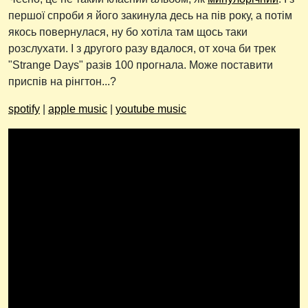
першої спроби я його закинула десь на пів року, а потім
якось повернулася, ну бо хотіла там щось таки
розслухати. І з другого разу вдалося, от хоча би трек
"Strange Days" разів 100 прогнала. Може поставити
приспів на рінгтон...?
spotify
|
apple music
|
youtube music