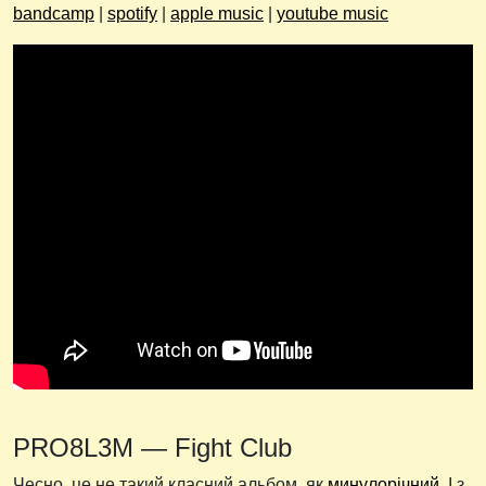
bandcamp
|
spotify
|
apple music
|
youtube music
PRO8L3M — Fight Club
Чесно, це не такий класний альбом, як
минулорічний
. І з