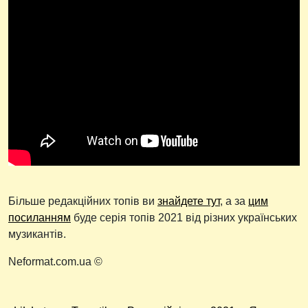
Більше редакційних топів ви
знайдете тут
, а за
цим
посиланням
буде серія топів 2021 від різних українських
музикантів.
Neformat.com.ua ©