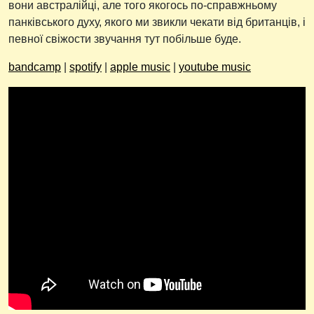
вони австралійці, але того якогось по-справжньому
панківського духу, якого ми звикли чекати від британців, і
певної свіжости звучання тут побільше буде.
bandcamp
|
spotify
|
apple music
|
youtube music