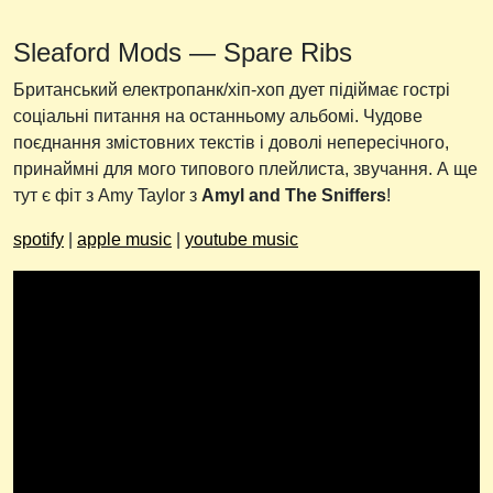
Sleaford Mods — Spare Ribs
Британський електропанк/хіп-хоп дует підіймає гострі
соціальні питання на останньому альбомі. Чудове
поєднання змістовних текстів і доволі непересічного,
принаймні для мого типового плейлиста, звучання. А ще
тут є фіт з Amy Taylor з
Amyl and The Sniffers
!
spotify
|
apple music
|
youtube music