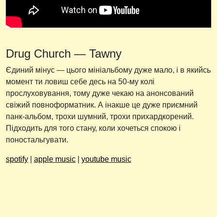
Drug Church — Tawny
Єдиний мінус — цього мініальбому дуже мало, і в якийсь
момент ти ловиш себе десь на 50-му колі
прослуховування, тому дуже чекаю на анонсований
свіжий повноформатник. А інакше це дуже приємний
панк-альбом, трохи шумний, трохи прихардкорений.
Підходить для того стану, коли хочеться спокою і
поностальгувати.
spotify
|
apple music
|
youtube music