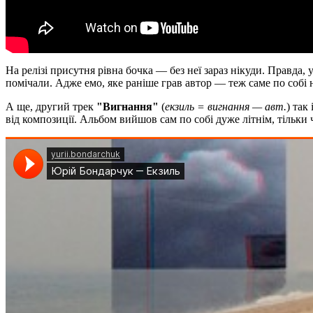
На релізі присутня рівна бочка — без неї зараз нікуди. Правда, 
помічали. Адже емо, яке раніше грав автор — теж саме по собі 
А ще, другий трек
"Вигнання"
(
екзиль = вигнання — авт.
) так
від композиції. Альбом вийшов сам по собі дуже літнім, тільки 