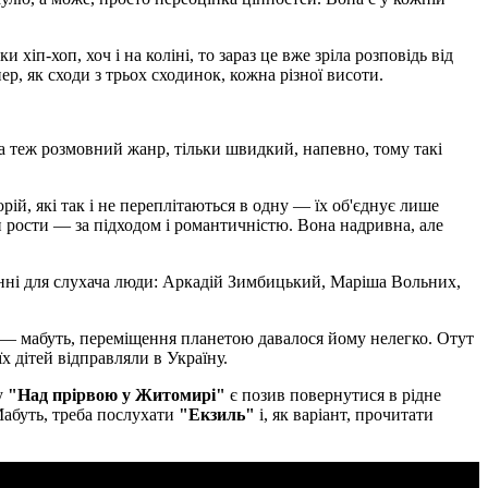
хіп-хоп, хоч і на коліні, то зараз це вже зріла розповідь від
ер, як сходи з трьох сходинок, кожна різної висоти.
а теж розмовний жанр, тільки швидкий, напевно, тому такі
орій, які так і не переплітаються в одну — їх об'єднує лише
 рости — за підходом і романтичністю. Вона надривна, але
нні для слухача люди: Аркадій Зимбицький, Маріша Вольних,
— мабуть, переміщення планетою давалося йому нелегко. Отут
їх дітей відправляли в Україну.
у
"Над прірвою у Житомирі"
є позив повернутися в рідне
Мабуть, треба послухати
"Екзиль"
і, як варіант, прочитати