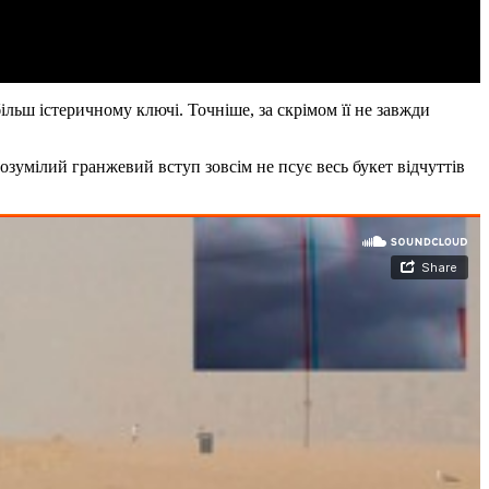
більш істеричному ключі. Точніше, за скрімом її не завжди
зрозумілий гранжевий вступ зовсім не псує весь букет відчуттів