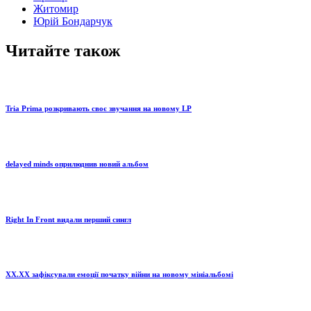
Житомир
Юрій Бондарчук
Читайте також
Tria Prima розкривають своє звучання на новому LP
delayed minds оприлюднив новий альбом
Right In Front видали перший сингл
XX.XX зафіксували емоції початку війни на новому мініальбомі