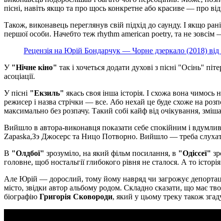
пісні, навіть якщо та про щось конкретне або красиве — про ві
Також, виконавець переглянув свій підхід до саунду. І якщо раніш
першої особи. Начебто теж rhythm american poetry, та не зовсім 
Рецензія на Юрій Бондарчук — Чорне дзеркало (2018) від
У
"Нічне кіно"
так і хочеться додати духові з пісні "Осінь" пі
асоціації.
У пісні
"Екзиль"
якась своя інша історія. І схожа вона чимось 
режисер і назва стрічки — все. Або нехай це буде схоже на розп
максимально без розпачу. Такий собі кайф від очікування, зміш
Вийшло в автора-виконавця показати себе спокійним і вдумли
Zapaska,Зэ Джосерс та Ницо Потворно. Вийшло — треба слухат
В
"Олдбої"
зрозуміло, на який фільм посилання, в
"Одіссеї"
зр
головне, щоб ностальгії глибокого рівня не сталося. А то історі
Але Юрій — дорослий, тому йому навряд чи загрожує депортація 
місто, звідки автор альбому родом. Складно сказати, що має т
біографію
Григорія Сковороди
, який у цьому треку також згад