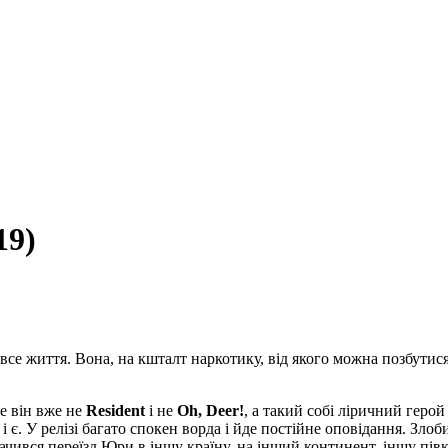
19)
се життя. Вона, на кшталт наркотику, від якого можна позбутися
е він вже не
Resident
і не
Oh, Deer!
, а такий собі ліричний геро
 і є. У релізі багато спокен ворда і йде постійне оповідання. Зло
чився переїзд Юри в іншу країну, на інший континент, іншу півк