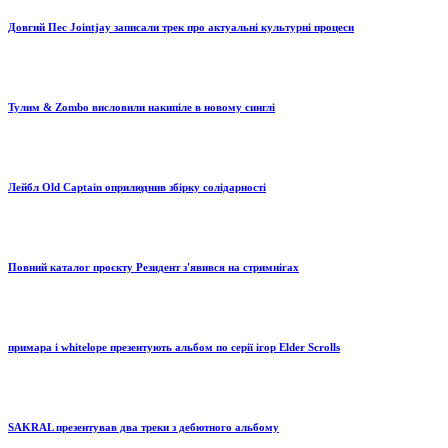
Довгий Пес Jointjay записали трек про актуальні культурні процеси
Тулим & Zombo висловили накипіле в новому синглі
Лейбл Old Captain оприлюднив збірку солідарності
Повний каталог проєкту Резидент з'явився на стримнігах
примара і whitelope презентують альбом по серії ігор Elder Scrolls
SAKRAL презентував два треки з дебютного альбому