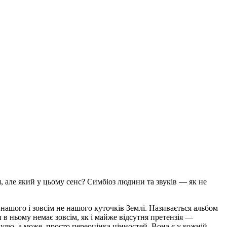
, але який у цьому сенс? Симбіоз людини та звуків — як не
й нашого і зовсім не нашого куточків Землі. Називається альбом
би в ньому немає зовсім, як і майже відсутня претензія —
улю, а може, просто переоцінка цінностей. Вона є у кожній