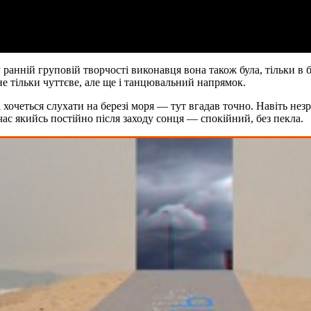
у ранній груповій творчості виконавця вона також була, тільки в 
не тільки чуттєве, але ще і танцювальний напрямок.
 і хочеться слухати на березі моря — тут вгадав точно. Навіть не
час якийсь постійно після заходу сонця — спокійний, без пекла.