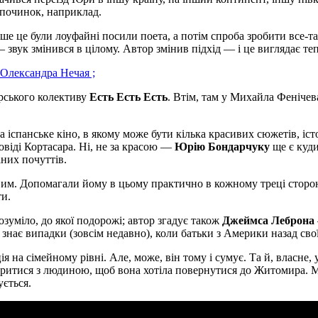
дпочинок, наприклад.
е це були лоуфайні посили поета, а потім спроба зробити все-таки 
— звук змінився в цілому. Автор змінив підхід — і це виглядає теп
 Олександра Нечая ;
терського колективу
Есть Есть Есть
. Втім, там у Михайла Фенічев
на іспанське кіно, в якому може бути кілька красивих сюжетів, іст
овіді Кортасара. Ні, не за красою —
Юрію Бондарчуку
ще є куди
аних почуттів.
вим. Допомагали йому в цьому практично в кожному треці сторо
и.
озуміло, до якої подорожі; автор згадує також
Джеймса Леброна
я знає випадки (зовсім недавно), коли батьки з Америки назад сво
на сімейному рівні. Але, може, він тому і сумує. Та й, власне, 
воритися з людиною, щоб вона хотіла повернутися до Житомира. 
ується.