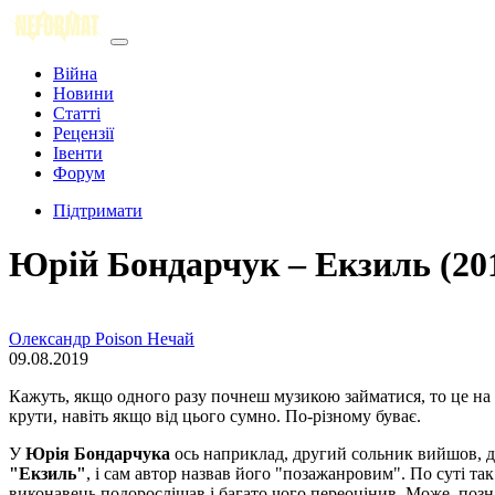
Війна
Новини
Статті
Рецензії
Івенти
Форум
Підтримати
Юрій Бондарчук ‒ Екзиль (20
Олександр Poison Нечай
09.08.2019
Кажуть, якщо одного разу почнеш музикою займатися, то це на в
крути, навіть якщо від цього сумно. По-різному буває.
У
Юрія Бондарчука
ось наприклад, другий сольник вийшов, д
"Екзиль"
, і сам автор назвав його "позажанровим". По суті так
виконавець подорослішав і багато чого переоцінив. Може, позна