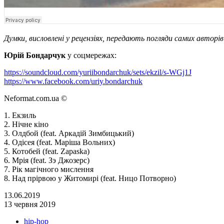
Думки, висловлені у рецензіях, передають погляди самих авторі
Юрій Бондарчук
у соцмережах:
https://soundcloud.com/yuriibondarchuk/sets/ekzil/s-WGj1J
https://www.facebook.com/uriy.bondarchuk
Neformat.com.ua ©
1. Екзиль
2. Нічне кіно
3. Олдбой (feat. Аркадій Зимбицький)
4. Одісея (feat. Маріша Вольних)
5. Котобей (feat. Zapaska)
6. Мрія (feat. Зэ Джозерс)
7. Рік магічного мислення
8. Над прірвою у Житомирі (feat. Ницо Потворно)
13.06.2019
13 червня 2019
hip-hop