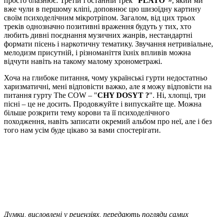
просто блазнює. Третій і останній трек "
PLATO
"», який ми
вже чули в першому кліпі, доповнює цю шизоїдну картину
своїм психоделічним мікротріпом. Загалом, від цих трьох
треків однозначно позитивні враження будуть у тих, хто
любить дивні поєднання музичних жанрів, нестандартні
формати пісень і наркотичну тематику. Звучання нетривіальне,
мелодизм присутній, і різноманіття їхніх впливів можна
відчути навіть на такому малому хронометражі.
Хоча на глибоке питання, чому українські гурти недостатньо
харизматичні, мені відповісти важко, але я можу відповісти на
питання гурту The COW – "
CHY DOSYT ?
". Ні, хлопці, три
пісні – це не досить. Продовжуйте і випускайте ще. Можна
більше розкрити тему корови та її психоделічного
походження, навіть записати окремий альбом про неї, але і без
того нам усім буде цікаво за вами спостерігати.
Думки, висловлені у рецензіях, передають погляди самих