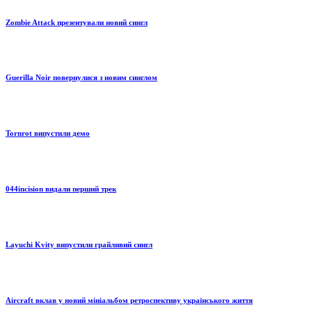
Zombie Attack презентували новий сингл
Guerilla Noir повернулися з новим синглом
Tornrot випустили демо
044incision видали перший трек
Layuchi Kvity випустили грайливий сингл
Aircraft вклав у новий мініальбом ретроспективу українського життя