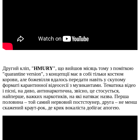
Другий кліп, "
HMURY
", що вийшов місяць тому з поміткою
"quarantine version", з концепції має в собі тільки костюм
корови, але божевілля вдалось передати навіть у скупому
форматі карантинної відеосесії з музикантами. Тематика відео
і пісні, на диво, антинаркотична, звісно, це стосується,
найперше, важких наркотиків, на які натякає назва. Перша
половина – той самий нервовий постстоунер, друга – не менш
скажений краут-рок, де крик вокаліста добігає апогею.