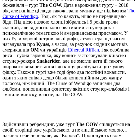
божевілля – гурт
The COW.
Дата народження гурту – 2018
рік, але раніше ці люди також грали музику, ще під іменем
The
Curse of Wendigo
. Тоді, як то кажуть, ніщо не передвіщало
біди. Під цією назвою хлопці зібрались і 5 років грали
якісний, але відносно консервативний стоунер-рок з
психоделічною тематикою й американським присмаком. У
них були хороші нетривіальні рифи, атмосфера, що часом
нагадувала про
Kyuss
, а часом, за рахунок східних мотивів –
американців
OM
чи українців
Ethereal Riffian
, і як особлива
риса – губна гармошка, яку колись застосовували київські
стоунер-рокери
Snakerider
, але не змогли дати їй такого
широкого використання і до кінця реалізувати цю чудову
фішку. Також в гурті вже тоді було два постійні вокалісти,
один з яких співав дещо більш конвенційним для жанру
голосом, ніж інший. The Curse of Wendigo записали два
альбоми, поповнивши фонотеку якісних стоунер-альбомів і
змінили вивіску, власне, на The COW.
Здійснивши ребрендинг, уже гурт
The COW
спілкується на
своїй сторінці вже українською, а не англійською мовою, і
називає себе не інакше, як "Корова". Пропонують своїм