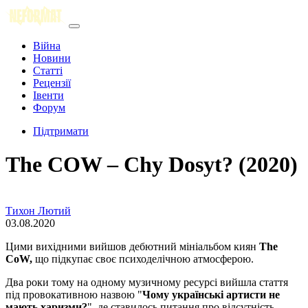
Війна
Новини
Статті
Рецензії
Івенти
Форум
Підтримати
The COW – Chy Dosyt? (2020)
Тихон Лютий
03.08.2020
Цими вихідними вийшов дебютний мініальбом киян
The
CoW,
що підкупає своє психоделічною атмосферою.
Два роки тому на одному музичному ресурсі вийшла стаття
під провокативною назвою "
Чому українські артисти не
мають харизми?
", де ставилось питання про відсутність