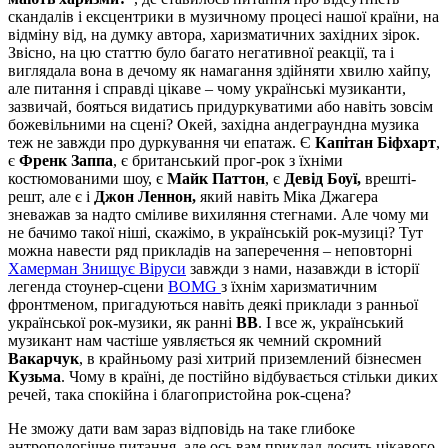
скандалів і ексцентрики в музичному процесі нашої країни, на
відміну від, на думку автора, харизматичних західних зірок.
Звісно, на цю статтю було багато негативної реакції, та і
виглядала вона в дечому як намагання здійняти хвилю хайпу,
але питання і справді цікаве – чому українські музиканти,
зазвичай, бояться видатись придуркуватими або навіть зовсім
божевільними на сцені? Окей, західна андеграундна музика
теж не завжди про дуркування чи епатаж. Є
Капітан Біфхарт
,
є
Френк Заппа
, є британський прог-рок з їхніми
костюмованими шоу, є
Майк Паттон
, є
Девід Боуї,
врешті-
решт, але є і
Джон Леннон,
який навіть Міка Джагера
зневажав за надто сміливе вихиляння стегнами. Але чому ми
не бачимо такої ніші, скажімо, в українській рок-музиці? Тут
можна навести ряд прикладів на заперечення – неповторні
Хамерман Знищує Віруси
завжди з нами, назавжди в історії
легенда стоунер-сцени
BOMG
з їхнім харизматичним
фронтменом, пригадуються навіть деякі приклади з ранньої
української рок-музики, як ранні
ВВ
. І все ж, український
музикант нам частіше уявляється як чемний скромний
Вакарчук
, в крайньому разі хитрий приземлений бізнесмен
Кузьма
. Чому в країні, де постійно відбувається стільки диких
речей, така спокійна і благопристойна рок-сцена?
Не зможу дати вам зараз відповідь на таке глибоке
антропологічне питання, але ось вам приклад досить цікавого