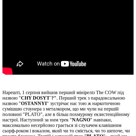
Нарешті, 1 серпня вийшов перший мініреліз The COW під
назвою "
CHY DOSYT`?"
. Перший трек з парадоксальною
назвою "
OSTANNYI
" зустрічає нас тою ж наркотичною
сумішшю стоунера з металкором, що ми чули на першій
половині "PLATO", але в більш похмурому екзистенційному
настрої. Наступний за ним трек "
NAGNO
" навпаки,
максимально несерйозно грається зі слухачем клавішним
сьорф-роком і вокалом, який чи то сміється, чи то шепоче, чи