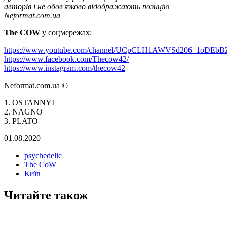
авторів і не обов'язково відображають позицію
Neformat.com.ua
The COW
у соцмережах:
https://www.youtube.com/channel/UCpCLH1AWVSd206_1oDEbB
https://www.facebook.com/Thecow42/
https://www.instagram.com/thecow42
Neformat.com.ua ©
1. OSTANNYI
2. NAGNO
3. PLATO
01.08.2020
psychedelic
The CoW
Київ
Читайте також