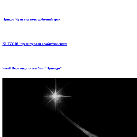
Прикро Чути видають дебютний трек
KUTZÔRU презентували особистий сингл
Small Depo видали альбом "Пригоди"