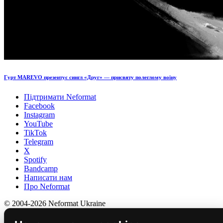
Гурт MAREVO презентує сингл «Друг» — присвяту полеглому воїну
Підтримати Neformat
Facebook
Instagram
YouTube
TikTok
Telegram
X
Spotify
Bandcamp
Написати нам
Про Neformat
© 2004-2026 Neformat Ukraine