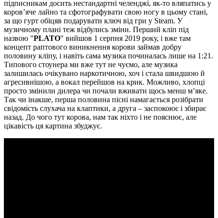
підписникам досить нестандартні челенджі, як-то вляпатись у
коров’яче лайно та сфотографувати свою ногу в цьому стані,
за що гурт обіцяв подарувати ключ від гри у Steam. У
музичному плані теж відбулись зміни. Перший кліп під
назвою "
PLATO
" вийшов 1 серпня 2019 року, і вже там
концепт раптового виникнення корови займав добру
половину кліпу, і навіть сама музика починалась лише на 1:21.
Типового стоунера ми вже тут не чуємо, але музика
залишилась очікувано наркотичною, хоч і стала швидшою й
агресивнішою, а вокал перейшов на крик. Можливо, хлопці
просто змінили дилера чи почали вживати щось менш м’яке.
Так чи інакше, перша половина пісні намагається розібрати
свідомість слухача на клаптики, а друга – заспокоює і збирає
назад. До чого тут корова, нам так ніхто і не пояснює, але
цікавість ця картина збуджує.