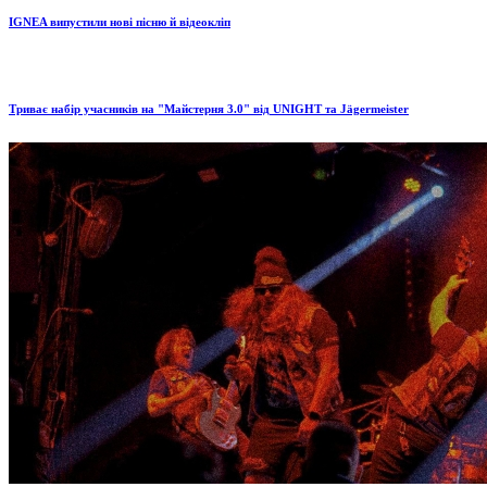
IGNEA випустили нові пісню й відеокліп
Триває набір учасників на "Майстерня 3.0" від UNIGHT та Jägermeister