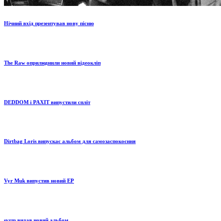
Нічний вхід презентував нову пісню
The Raw оприлюднили новий відеокліп
DEDDOM і PAXIT випустили спліт
Dirtbag Loris випускає альбом для самозаспокоєння
Vyr Muk випустив новий EP
svrm видав новий альбом