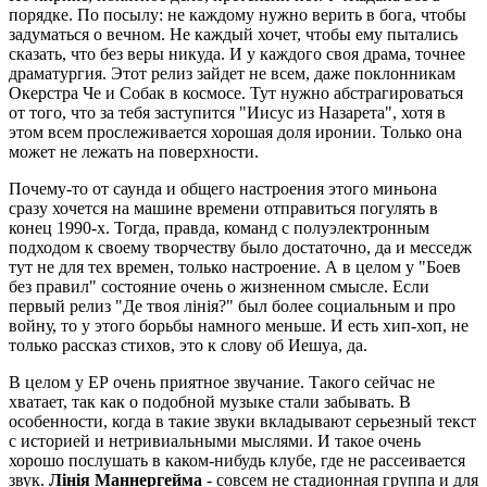
порядке. По посылу: не каждому нужно верить в бога, чтобы
задуматься о вечном. Не каждый хочет, чтобы ему пытались
сказать, что без веры никуда. И у каждого своя драма, точнее
драматургия. Этот релиз зайдет не всем, даже поклонникам
Окерстра Че и Собак в космосе. Тут нужно абстрагироваться
от того, что за тебя заступится "Иисус из Назарета", хотя в
этом всем прослеживается хорошая доля иронии. Только она
может не лежать на поверхности.
Почему-то от саунда и общего настроения этого миньона
сразу хочется на машине времени отправиться погулять в
конец 1990-х. Тогда, правда, команд с полуэлектронным
подходом к своему творчеству было достаточно, да и месседж
тут не для тех времен, только настроение. А в целом у "Боев
без правил" состояние очень о жизненном смысле. Если
первый релиз "Де твоя лінія?" был более социальным и про
войну, то у этого борьбы намного меньше. И есть хип-хоп, не
только рассказ стихов, это к слову об Иешуа, да.
В целом у ЕР очень приятное звучание. Такого сейчас не
хватает, так как о подобной музыке стали забывать. В
особенности, когда в такие звуки вкладывают серьезный текст
с историей и нетривиальными мыслями. И такое очень
хорошо послушать в каком-нибудь клубе, где не рассеивается
звук.
Лінія Маннергейма
- совсем не стадионная группа и для