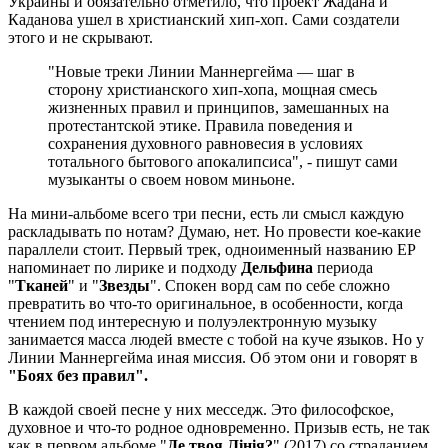
Украины и обязательно отметило, что проект Жадана и
Каданова ушел в христианский хип-хоп. Сами создатели
этого и не скрывают.
"Новые треки Линии Маннергейма — шаг в
сторону христианского хип-хопа, мощная смесь
жизненных правил и принципов, замешанных на
протестантской этике. Правила поведения и
сохранения духовного равновесия в условиях
тотального бытового апокалипсиса", - пишут сами
музыканты о своем новом миньоне.
На мини-альбоме всего три песни, есть ли смысл каждую
раскладывать по нотам? Думаю, нет. Но провести кое-какие
параллели стоит. Первый трек, одноименный названию ЕР
напоминает по лирике и подходу
Дельфина
периода
"
Тканей
" и "
Звезды
". Спокен ворд сам по себе сложно
превратить во что-то оригинальное, в особенности, когда
чтением под интересную и полуэлектронную музыку
занимается масса людей вместе с тобой на куче языков. Но у
Линии Маннергейма иная миссия. Об этом они и говорят в
"Боях без правил".
В каждой своей песне у них месседж. Это философское,
духовное и что-то родное одновременно. Призыв есть, не так
как в первом альбоме "
Де твоя Лінія?
" (2017) со страданием