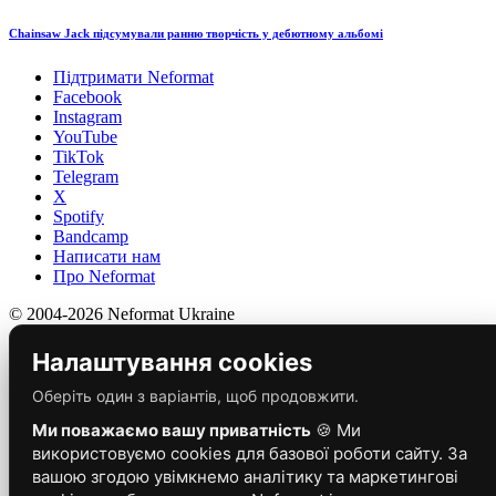
Chainsaw Jack підсумували ранню творчість у дебютному альбомі
Підтримати Neformat
Facebook
Instagram
YouTube
TikTok
Telegram
X
Spotify
Bandcamp
Написати нам
Про Neformat
© 2004-2026 Neformat Ukraine
Налаштування cookies
Оберіть один з варіантів, щоб продовжити.
Ми поважаємо вашу приватність
🍪 Ми
використовуємо cookies для базової роботи сайту. За
вашою згодою увімкнемо аналітику та маркетингові