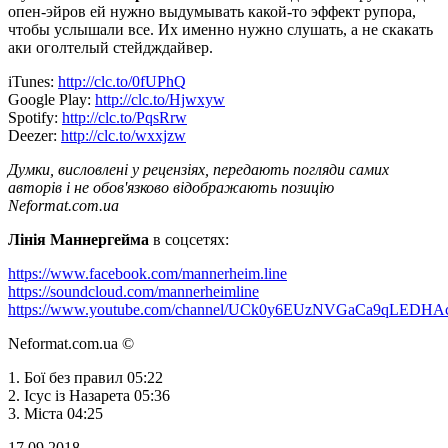
опен-эйров ей нужно выдумывать какой-то эффект рупора,
чтобы услышали все. Их именно нужно слушать, а не скакать
аки оголтелый стейдждайвер.
iTunes:
http://clc.to/0fUPhQ
Google Play:
http://clc.to/Hjwxyw
Spotify:
http://clc.to/PqsRrw
Deezer:
http://clc.to/wxxjzw
Думки, висловлені у рецензіях, передають погляди самих
авторів і не обов'язково відображають позицію
Neformat.com.ua
Лінія Маннергейма
в соцсетях:
https://www.facebook.com/mannerheim.line
https://soundcloud.com/mannerheimline
https://www.youtube.com/channel/UCk0y6EUzNVGaCa9qLEDHAc
Neformat.com.ua ©
1. Бої без правил 05:22
2. Ісус із Назарета 05:36
3. Міста 04:25
17.09.2018