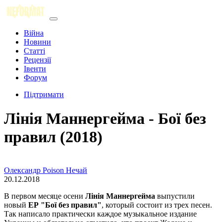
Війна
Новини
Статті
Рецензії
Івенти
Форум
Підтримати
Лінія Маннергейма - Бої без
правил (2018)
Олександр Poison Нечай
20.12.2018
В первом месяце осени
Лінія Маннергейма
выпустили
новый
ЕР "Бої без правил"
, который состоит из трех песен.
Так написало практически каждое музыкальное издание