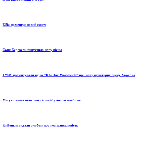
Elfia презентує новий сингл
Соня Хедекель випустила нову пісню
TYSK презентували відео "Kharkiv Worldwide" про нову культурну сцену Харкова
Meryvo випустили сингл із майбутнього альбому
Knifeman видали альбом про несправедливість