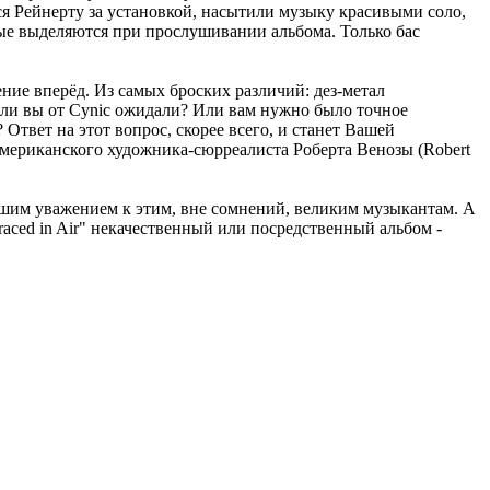
ься Рейнерту за установкой, насытили музыку красивыми соло,
рые выделяются при прослушивании альбома. Только бас
ние вперёд. Из самых броских различий: дез-метал
о ли вы от Cynic ожидали? Или вам нужно было точное
твет на этот вопрос, скорее всего, и станет Вашей
 американского художника-сюрреалиста Роберта Венозы (Robert
ьшим уважением к этим, вне сомнений, великим музыкантам. А
Traced in Air" некачественный или посредственный альбом -