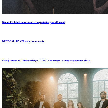
Bloom Of Inhul показали похмурий бік у новій пісні
DEDDOM і PAXIT випустили спліт
Кінофестиваль "Миколайчук OPEN" оголошує конкурс музичних відео