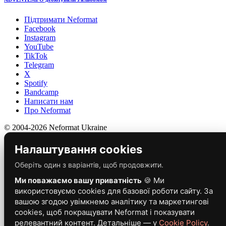
Підтримати Neformat
Facebook
Instagram
YouTube
TikTok
Telegram
X
Spotify
Bandcamp
Написати нам
Про Neformat
© 2004-2026 Neformat Ukraine
Налаштування cookies
Оберіть один з варіантів, щоб продовжити.
Ми поважаємо вашу приватність
🍪 Ми
використовуємо cookies для базової роботи сайту. За
вашою згодою увімкнемо аналітику та маркетингові
cookies, щоб покращувати Neformat і показувати
релевантний контент. Детальніше — у
Cookie Policy
.