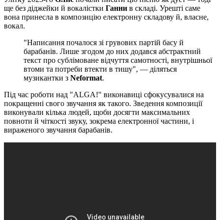
ще без діджейки й вокалістки
Ганни
в складі. Урешті саме
вона принесла в композицію електронну складову й, власне,
вокал.
"Написання почалося зі грувових партій басу й
барабанів. Лише згодом до них додався абстрактний
текст про сублімоване відчуття самотності, внутрішньої
втоми та потреби втекти в тишу", — діляться
музикантки з
Neformat
.
Під час роботи над "ALGA!" виконавиці сфокусувалися на
покращенні свого звучання як такого. Зведення композиції
виконували кілька людей, щоби досягти максимальних
повноти й чіткості звуку, зокрема електронної частини, і
вираженого звучання барабанів.