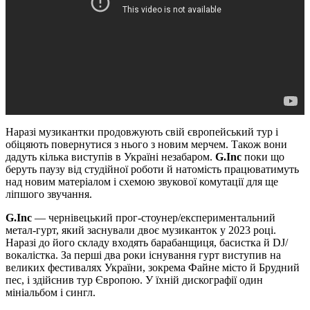
Наразі музикантки продовжують свій європейський тур і
обіцяють повернутися з нього з новим мерчем. Також вони
дадуть кілька виступів в Україні незабаром.
G.Inc
поки що
беруть паузу від студійної роботи й натомість працюватимуть
над новим матеріалом і схемою звукової комутації для ще
ліпшого звучання.
G.Inc
— чернівецький прог-стоунер/експериментальний
метал-гурт, який заснували двоє музиканток у 2023 році.
Наразі до його складу входять барабанщиця, басистка й DJ/
вокалістка. За перші два роки існування гурт виступив на
великих фестивалях України, зокрема Файне місто й Брудний
пес, і здійснив тур Європою. У їхній дискографії один
мініальбом і сингл.