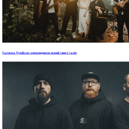
Garmata Syndicate оприлюднили новий сингл і кліп