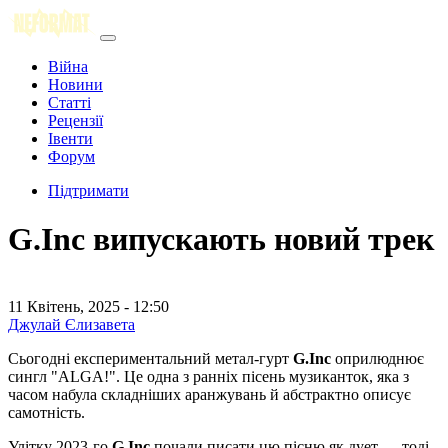
Війна
Новини
Статті
Рецензії
Івенти
Форум
Підтримати
G.Inc випускають новий трек
11 Квітень, 2025 - 12:50
Джулай Єлизавета
Сьогодні експериментальний метал-гурт
G.Inc
оприлюднює
сингл "ALGA!". Це одна з ранніх пісень музиканток, яка з
часом набула складніших аранжувань й абстрактно описує
самотність.
Улітку 2023-го
G.Inc
почали писати цю пісню як дует — тоді