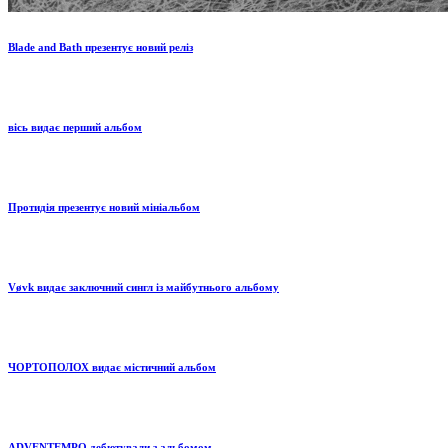
Blade and Bath презентує новий реліз
вісь видає перший альбом
Протидія презентує новий мініальбом
Vøvk видає заключний сингл із майбутнього альбому
ЧОРТОПОЛОХ видає містичний альбом
ADVENTEMPO дебютували з альбомом