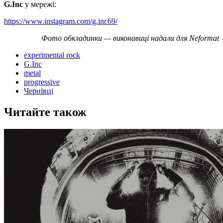
G.Inc
у мережі:
https://www.instagram.com/g.inc69/
Фото обкладинки — виконавиці надали для Neformat
experimental rock
G.Inc
metal
progressive
Чернівці
Читайте також