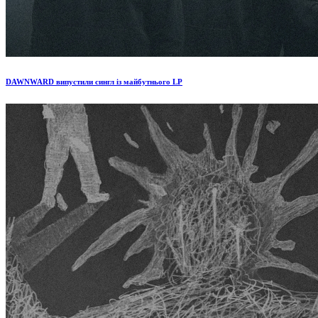
DAWNWARD випустили сингл із майбутнього LP