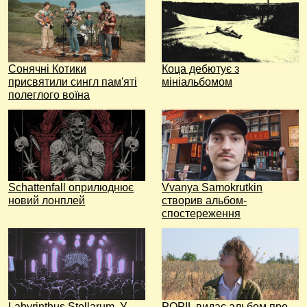
Сонячні Котики
Коца дебютує з
присвятили сингл пам'яті
мініальбомом
полеглого воїна
Schattenfall оприлюднює
Vvanya Samokrutkin
новий лонплей
створив альбом-
спостереження
Labyrinthus Stellarum. У
POPIL видає альбом про