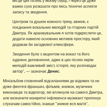
місце цих пісень у моєму серці, і через це дуже
важко сухо розказати про якісь технічні аспекти
запису та зведення.
Центром та душею кожного треку, авжеж, є
поєднання вокальних мелодій та гітарних партій
Дмитра. Як аранжувальник я хотів підкреслити це,
додати навколо основних мотивів простору, який
додавав би загадкової атмосфери.
Зведення було з акцентом на вокал та його
художнє доповнення, адже в цих піснях окрім
мелодій важливий зміст, історія, яку розповідає
автор", — зазначає
Денис
.
Мініальбом сповнений відсиланнями до відомих та не
дуже фентезі франшиз, фільмів, книжок, музичних
виконавців та відеоігор, які вплинули на самого Дмитра,
але визначити конкретні інфлюенси музикант пропонує
слухачам самостійно, інакше "зникне вся магія".