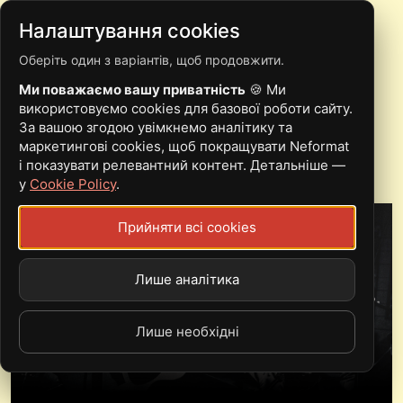
Налаштування cookies
Оберіть один з варіантів, щоб продовжити.
ДЕБЮТ: ПОХМУРИЙ
Ми поважаємо вашу приватність
🍪 Ми
ДАРК-ФОЛК ВІД ACE OF
використовуємо cookies для базової роботи сайту.
За вашою згодою увімкнемо аналітику та
SWORDS
маркетингові cookies, щоб покращувати Neformat
і показувати релевантний контент. Детальніше —
у
Cookie Policy
.
Прийняти всі cookies
Лише аналітика
Лише необхідні