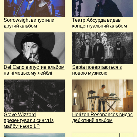
Sorrowsight випустили
Театр Абсурда видав
другий альбом
концептуальний альбом
Del Cano випустив альбом
Septa повертаються з
на німецькому лейблі
новою музикою
Grave Wizzard
Horizon Resonances видає
презентували сингл із
дебютний альбом
майбутнього LP