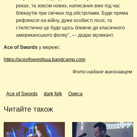
роках, та зовсім нових, написаних вже під час
блекаутів при свічках під обстрілами. Буде пряма
рефлексія на війну, дуже особисті пісні, та
стилістично це буде щось ближче до класичного
американського фолку", — додає музикант.
Ace of Swords
у мережі:
https://aceofswordsua.bandcamp.com
Фото надане виконавцем
Ace of Swords
dark folk
Одеса
Читайте також