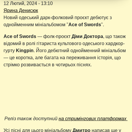
12 Лютий, 2024 - 13:10
Ярина Денисюк
Новий одеський дарк-фолковий проєкт дебютує з
однойменним мініальбомом "
Ace of Swords
".
Ace of Swords
— фолк-проєкт
Діми Доктора
, що також
відомий в ролі гітариста культового одеського хардкор-
гурту
Kingpin
. Його дебютний однойменний мініальбом
— це коротка, але багата на переживання історія, що
стрімко розвивається в чотирьох піснях.
Реліз також доступний
на стримінгових платформах
Усі пісні для цього мініальбому
Дмитро
написав ще у