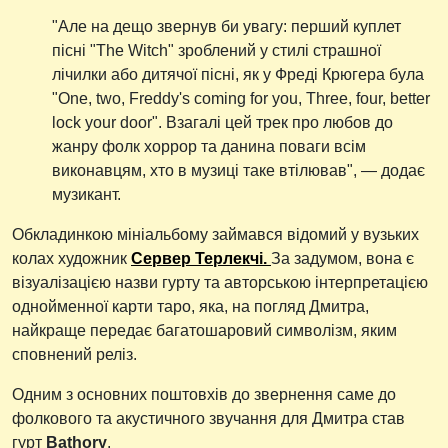
"Але на дещо звернув би увагу: перший куплет
пісні "The Witch" зроблений у стилі страшної
лічилки або дитячої пісні, як у Фреді Крюгера була
"One, two, Freddy's coming for you, Three, four, better
lock your door". Взагалі цей трек про любов до
жанру фолк хоррор та данина поваги всім
виконавцям, хто в музиці таке втілював", — додає
музикант.
Обкладинкою мініальбому займався відомий у вузьких
колах художник
Сервер Терлекчі.
За задумом, вона є
візуалізацією назви гурту та авторською інтерпретацією
однойменної карти таро, яка, на погляд Дмитра,
найкраще передає багатошаровий символізм, яким
сповнений реліз.
Одним з основних поштовхів до звернення саме до
фолкового та акустичного звучання для Дмитра став
гурт
Bathory
.