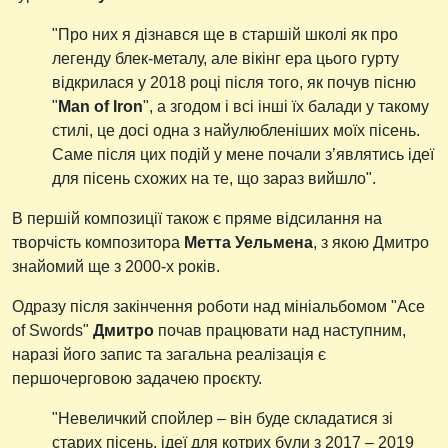
"Про них я дізнався ще в старшій школі як про
легенду блек-металу, але вікінг ера цього гурту
відкрилася у 2018 році після того, як почув пісню
"
Man of Iron
", а згодом і всі інші їх балади у такому
стилі, це досі одна з найулюбленіших моїх пісень.
Саме після цих подій у мене почали з’являтись ідеї
для пісень схожих на те, що зараз вийшло".
В першій композиції також є пряме відсилання на
творчість композитора
Метта Уельмена
, з якою Дмитро
знайомий ще з 2000-х років.
Одразу після закінчення роботи над мініальбомом "Ace
of Swords"
Дмитро
почав працювати над наступним,
наразі його запис та загальна реалізація є
першочерговою задачею проєкту.
"Невеличкий спойлер – він буде складатися зі
старих пісень, ідеї для котрих були з 2017 – 2019