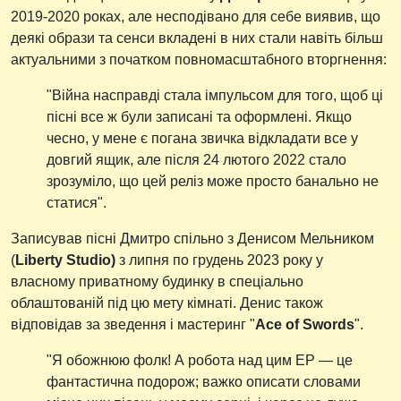
2019-2020 роках, але несподівано для себе виявив, що
деякі образи та сенси вкладені в них стали навіть більш
актуальними з початком повномасштабного вторгнення:
"Війна насправді стала імпульсом для того, щоб ці
пісні все ж були записані та оформлені. Якщо
чесно, у мене є погана звичка відкладати все у
довгий ящик, але після 24 лютого 2022 стало
зрозуміло, що цей реліз може просто банально не
статися".
Записував пісні Дмитро спільно з Денисом Мельником
(
Liberty Studio)
з липня по грудень 2023 року у
власному приватному будинку в спеціально
облаштованій під цю мету кімнаті. Денис також
відповідав за зведення і мастеринг "
Ace of Swords
".
"Я обожнюю фолк! А робота над цим EP — це
фантастична подорож; важко описати словами