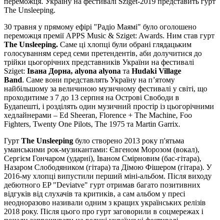
переможця. Україну на фестивалі Sziget-2019 представить гурт
The Unsleeping.
30 травня у прямому ефірі "Радіо Маямі" було оголошено
переможця премії APPS Music & Sziget: Awards. Ним став гурт
The Unsleeping.
Саме ці хлопці були обрані глядацьким
голосуванням серед семи претендентів, аби долучитися до
трійки цьогорічних представників України на фестивалі
Sziget:
Івана Дорна, alyona alyona
та
Hudaki Village
Band
. Саме вони представлять Україну на п’ятому
найбільшому за величиною музичному фестивалі у світі, що
проходитиме з 7 до 13 серпня на Острові Свободи в
Будапешті, і розділять один музичний простір із цьогорічними
хедлайнерами – Ed Sheeran, Florence + The Machine, Foo
Fighters, Twenty One Pilots, The 1975 та Martin Garrix.
Гурт
The Unsleeping
було створено 2013 року п'ятьма
уманськими рок-музикантами: Євгеном Морозом (вокал),
Сергієм Гончаром (ударні), Іваном Смірновим (бас-гітара),
Назаром Слободяником (гітара) та Дімою Фішером (гітара). У
2016-му хлопці випустили перший міні-альбом. Після виходу
дебютного EP "Deviatve" гурт отримав багато позитивних
відгуків від слухачів та критиків, а сам альбом у пресі
неодноразово називали одним з кращих українських релізів
2018 року. Після цього про гурт заговорили в соцмережах і