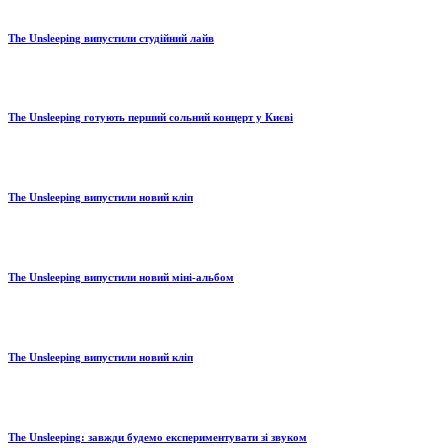
The Unsleeping випустили студійний лайв
The Unsleeping готують перший сольний концерт у Києві
The Unsleeping випустили новий кліп
The Unsleeping випустили новий міні-альбом
The Unsleeping випустили новий кліп
The Unsleeping: завжди будемо експериментувати зі звуком