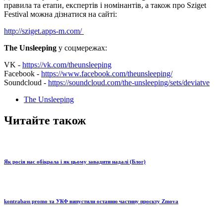
правила та етапи, експертів і номінантів, а також про Sziget
Festival можна дізнатися на сайті:
http://sziget.apps-m.com/
The Unsleeping
у соцмережах:
VK -
https://vk.com/theunsleeping
Facebook -
https://www.facebook.com/theunsleeping/
Soundcloud -
https://soundcloud.com/the-unsleeping/sets/deviatve
The Unsleeping
Читайте також
Як росія нас обікрала і як цьому завадити надалі (Блог)
kontrabass promo та УКФ випустили останню частину проєкту Zmova