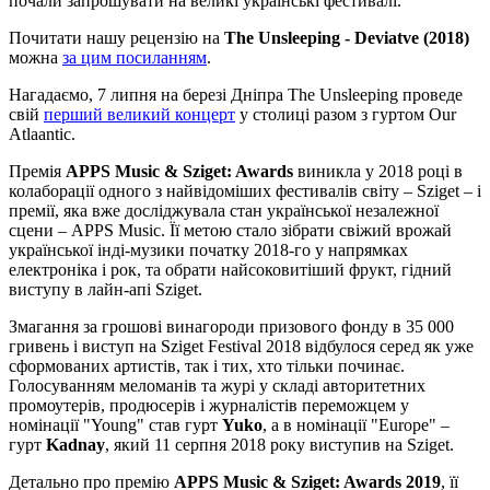
почали запрошувати на великі українські фестивалі.
Почитати нашу рецензію на
The Unsleeping - Deviatve (2018)
можна
за цим посиланням
.
Нагадаємо, 7 липня на березі Дніпра The Unsleeping проведе
свій
перший великий концерт
у столиці разом з гуртом Our
Atlaantic.
Премія
APPS Music & Sziget: Awards
виникла у 2018 році в
колаборації одного з найвідоміших фестивалів світу – Sziget – і
премії, яка вже досліджувала стан української незалежної
сцени – APPS Music. Її метою стало зібрати свіжий врожай
української інді-музики початку 2018-го у напрямках
електроніка і рок, та обрати найсоковитіший фрукт, гідний
виступу в лайн-апі Sziget.
Змагання за грошові винагороди призового фонду в 35 000
гривень і виступ на Sziget Festival 2018 відбулося серед як уже
сформованих артистів, так і тих, хто тільки починає.
Голосуванням меломанів та журі у складі авторитетних
промоутерів, продюсерів і журналістів переможцем у
номінації "Young" став гурт
Yuko
, а в номінації "Europe" –
гурт
Kadnay
, який 11 серпня 2018 року виступив на Sziget.
Детально про премію
APPS Music & Sziget: Awards 2019
, її