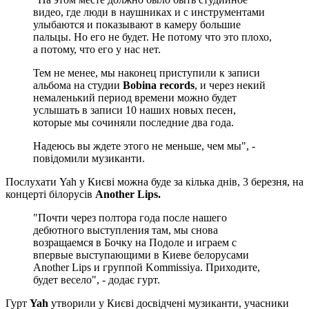
видео, где люди в наушниках и с инструментами
улыбаются и показывают в камеру большие
пальцы. Но его не будет. Не потому что это плохо,
а потому, что его у нас нет.
Тем не менее, мы наконец приступили к записи
альбома на студии
Bobina records
, и через некий
немаленький период времени можно будет
услышать в записи 10 наших новых песен,
которые мы сочиняли последние два года.
Надеюсь вы ждете этого не меньше, чем мы", -
повідомили музиканти.
Послухати Yah у Києві можна буде за кілька днів, 3 березня, на
концерті білорусів
Another Lips.
"Почти через полтора года после нашего
дебютного выступления там, мы снова
возращаемся в Бочку на Подоле и играем с
впервые выступающими в Киеве белорусами
Another Lips и группой Kommissiya. Приходите,
будет весело", - додає гурт.
Гурт
Yah
утворили у Києві досвідчені музиканти, учасники