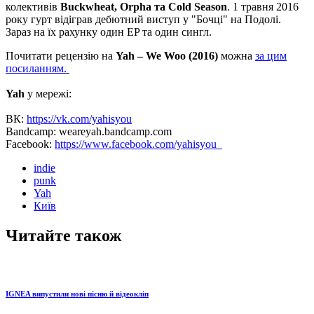
колективів
Buckwheat, Orpha та Cold Season
. 1 травня 2016
року гурт відіграв дебютний виступ у "Бочці" на Подолі.
Зараз на їх рахунку один EP та один сингл.
Почитати рецензію на
Yah – We Woo (2016)
можна
за цим
посиланням.
Yah
у мережі:
ВК:
https://vk.com/yahisyou
Bandcamp: weareyah.bandcamp.com
Facebook:
https://www.facebook.com/yahisyou
indie
punk
Yah
Київ
Читайте також
IGNEA випустили нові пісню й відеокліп