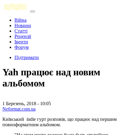
Війна
Новини
Статті
Рецензії
Івенти
Форум
Підтримати
Yah працює над новим
альбомом
1 Березень, 2018 - 10:05
Neformat.com.ua
Київський indie гурт розповів, що працює над першим
повноформатним альбомом.
"На этом месте должно было быть студийное