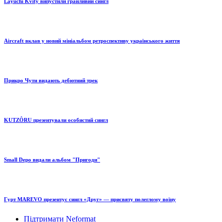
Layuchi Kvity випустили грайливий сингл
Aircraft вклав у новий мініальбом ретроспективу українського життя
Прикро Чути видають дебютний трек
KUTZÔRU презентували особистий сингл
Small Depo видали альбом "Пригоди"
Гурт MAREVO презентує сингл «Друг» — присвяту полеглому воїну
Підтримати Neformat