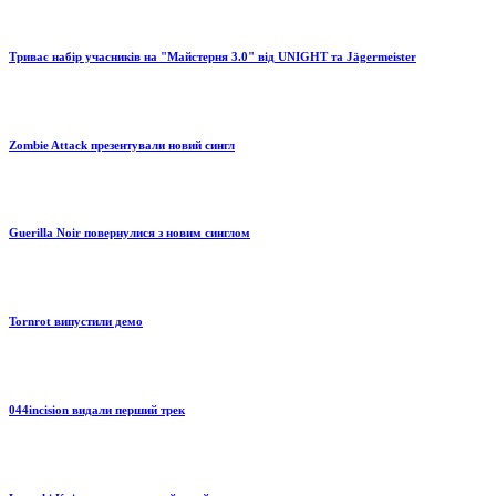
Триває набір учасників на "Майстерня 3.0" від UNIGHT та Jägermeister
Zombie Attack презентували новий сингл
Guerilla Noir повернулися з новим синглом
Tornrot випустили демо
044incision видали перший трек