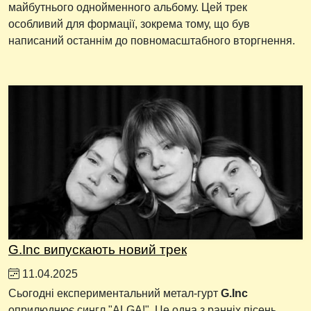
майбутнього однойменного альбому. Цей трек
особливий для формації, зокрема тому, що був
написаний останнім до повномасштабного вторгнення.
G.Inc випускають новий трек
11.04.2025
Сьогодні експериментальний метал-гурт
G.Inc
оприлюднює сингл "ALGA!". Це одна з ранніх пісень