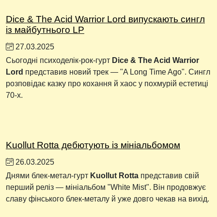
Dice & The Acid Warrior Lord випускають сингл
із майбутнього LP
27.03.2025
Сьогодні психоделік-рок-гурт
Dice & The Acid Warrior
Lord
представив новий трек — "A Long Time Ago". Сингл
розповідає казку про кохання й хаос у похмурій естетиці
70-х.
Kuollut Rotta дебютують із мініальбомом
26.03.2025
Днями блек-метал-гурт
Kuollut Rotta
представив свій
перший реліз — мініальбом "White Mist". Він продовжує
славу фінського блек-металу й уже довго чекав на вихід.