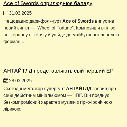
Ace of Swords оприлюднює баладу
31.03.2025
Нещодавно дарк-фолк-гурт
Ace of Swords
випустив
новий сингл — "Wheel of Fortune". Композиція втілює
вестернову естетику й увійде до майбутнього лонплею
формації.
АНТАЙТЛД представляють свій перший EP
28.03.2025
Сьогодні металкор-супергурт
АНТАЙТЛД
заявив про
себе дебютним мініальбомом — "ІПІ". Він поєднує
безкомпромісний характер музики з гірко-іронічною
лірикою.