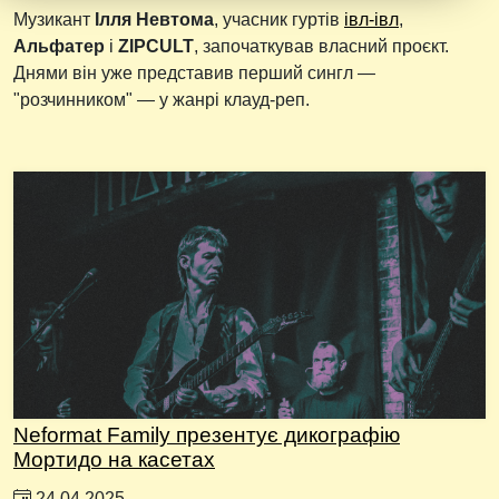
Музикант
Ілля Невтома
, учасник гуртів
івл-івл
,
Альфатер
і
ZIPCULT
, започаткував власний проєкт.
Днями він уже представив перший сингл —
"розчинником" — у жанрі клауд-реп.
Neformat Family презентує дикографію
Мортидо на касетах
24.04.2025