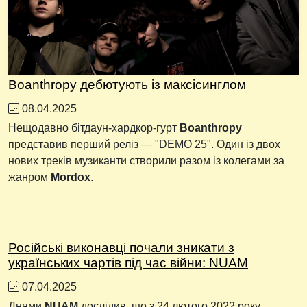
Boanthropy дебютують із максісинглом
08.04.2025
Нещодавно бітдаун-хардкор-гурт
Boanthropy
представив перший реліз — "DEMO 25". Один із двох
нових треків музиканти створили разом із колегами за
жанром
Mordox
.
Російські виконавці почали зникати з
українських чартів під час війни: NUAM
07.04.2025
Днями
NUAM
дослідив, що з 24 лютого 2022 року