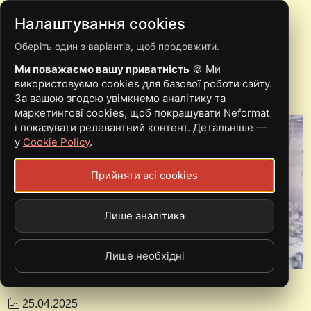
Налаштування cookies
Оберіть один з варіантів, щоб продовжити.
НОВИНИ
Ми поважаємо вашу приватність
🍪 Ми
використовуємо cookies для базової роботи сайту.
За вашою згодою увімкнемо аналітику та
маркетингові cookies, щоб покращувати Neformat
і показувати релевантний контент. Детальніше —
у
Cookie Policy
.
Прийняти всі cookies
Лише аналітика
Лише необхідні
Вокаліст івл-івл починає сольний проєкт
25.04.2025