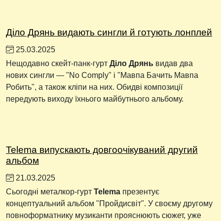
Діло Дрянь видають сингли й готують лонплей
25.03.2025
Нещодавно скейт-панк-гурт
Діло Дрянь
видав два
нових сингли — "No Comply" і "Мавпа Бачить Мавпа
Робить", а також кліпи на них. Обидві композиції
передують виходу їхнього майбутнього альбому.
Telema випускають довгоочікуваний другий
альбом
21.03.2025
Сьогодні металкор-гурт
Telema
презентує
концептуальний альбом "Пройдисвіт". У своєму другому
повноформатнику музиканти прояснюють сюжет, уже