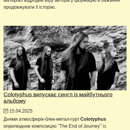
матеріал відродив віру автора у формацію й бажання
продовжувати її історію.
Colotyphus випускає сингл із майбутнього
альбому
15.04.2025
Днями атмосферік-блек-метал-гурт
Colotyphus
оприлюднив композицію "The End of Journey" із