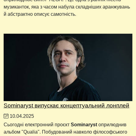
музиканток, яка з часом набула складніших аранжувань
й абстрактно описує самотність.
Sominaryst випускає концептуальний лонплей
10.04.2025
Сьогодні електронний проєкт
Sominaryst
оприлюднив
альбом "Qualia". Побудований навколо філософського