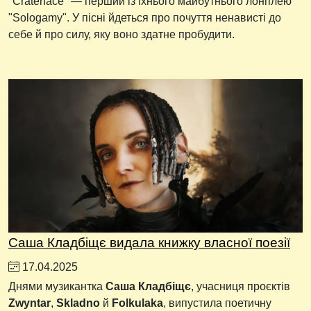
"Craterface" — перший із їхнього майбутнього лонплею
"Sologamy". У пісні йдеться про почуття ненависті до
себе й про силу, яку воно здатне пробудити.
Саша Кладбіщє видала книжку власної поезії
17.04.2025
Днями музикантка
Саша Кладбіщє
, учасниця проєктів
Zwyntar
,
Skladno
й
Folkulaka
, випустила поетичну