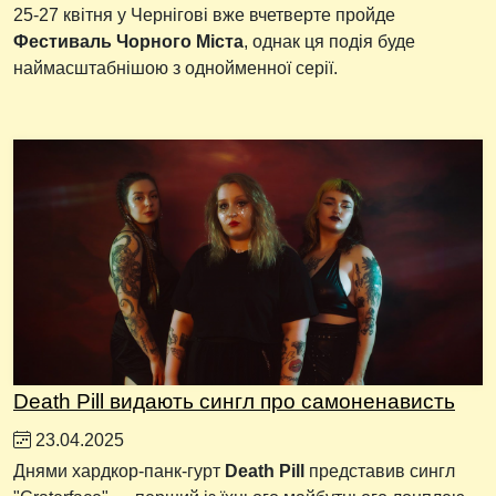
25-27 квітня у Чернігові вже вчетверте пройде
Фестиваль Чорного Міста
, однак ця подія буде
наймасштабнішою з однойменної серії.
Death Pill видають сингл про самоненависть
23.04.2025
Днями хардкор-панк-гурт
Death Pill
представив сингл