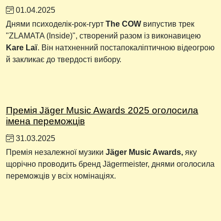
01.04.2025
Днями психоделік-рок-гурт
The COW
випустив трек
"ZLAMATA (Inside)", створений разом із виконавицею
Kare Laї
. Він натхненний постапокаліптичною відеогрою
й закликає до твердості вибору.
Премія Jäger Music Awards 2025 оголосила
імена переможців
31.03.2025
Премія незалежної музики
Jäger Music Awards,
яку
щорічно проводить бренд Jägermeister, днями оголосила
переможців у всіх номінаціях.