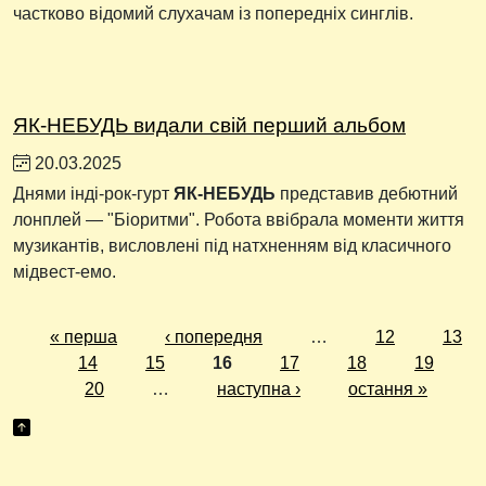
частково відомий слухачам із попередніх синглів.
ЯК-НЕБУДЬ видали свій перший альбом
20.03.2025
Днями інді-рок-гурт
ЯК-НЕБУДЬ
представив дебютний
лонплей — "Біоритми". Робота ввібрала моменти життя
музикантів, висловлені під натхненням від класичного
мідвест-емо.
« перша
‹ попередня
…
12
13
14
15
16
17
18
19
20
…
наступна ›
остання »