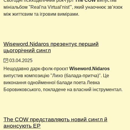
Сьогодні психоделічний рок-гурт
The COW
випустив
мініальбом "Real'na Virtual’nist'", який унаочнює зв’язок
між життєвим та ігровим вимірами.
Wiseword.Nidaros презентує перший
цьогорічний сингл
03.04.2025
Нещодавно дарк-фолк-проєкт
Wiseword.Nidaros
випустив композицію "Лихо (балада-притча)". Це
виконання однойменної балади поета Левка
Боровиковського, покладене на власний інструментал.
The COW представляють новий сингл й
анонсують EP