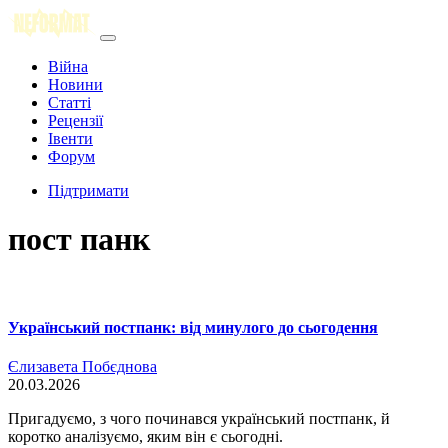
Війна
Новини
Статті
Рецензії
Івенти
Форум
Підтримати
пост панк
Український постпанк: від минулого до сьогодення
Єлизавета Побєднова
20.03.2026
Пригадуємо, з чого починався український постпанк, й
коротко аналізуємо, яким він є сьогодні.