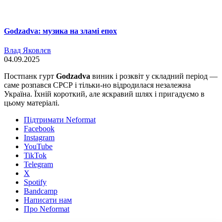
Godzadva: музика на зламі епох
Влад Яковлєв
04.09.2025
Постпанк гурт
Godzadva
виник і розквіт у складний період —
саме розпався СРСР і тільки-но відродилася незалежна
Україна. Їхній короткий, але яскравий шлях і пригадуємо в
цьому матеріалі.
Підтримати Neformat
Facebook
Instagram
YouTube
TikTok
Telegram
X
Spotify
Bandcamp
Написати нам
Про Neformat