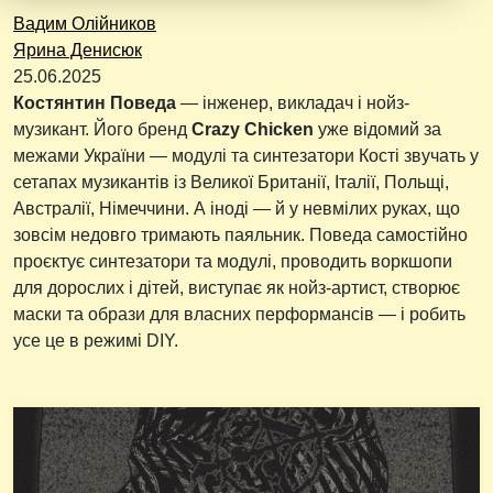
Вадим Олійников
Ярина Денисюк
25.06.2025
Костянтин Поведа
— інженер, викладач і нойз-
музикант. Його бренд
Crazy Chicken
уже відомий за
межами України — модулі та синтезатори Кості звучать у
сетапах музикантів із Великої Британії, Італії, Польщі,
Австралії, Німеччини. А іноді — й у невмілих руках, що
зовсім недовго тримають паяльник. Поведа самостійно
проєктує синтезатори та модулі, проводить воркшопи
для дорослих і дітей, виступає як нойз-артист, створює
маски та образи для власних перформансів — і робить
усе це в режимі DIY.