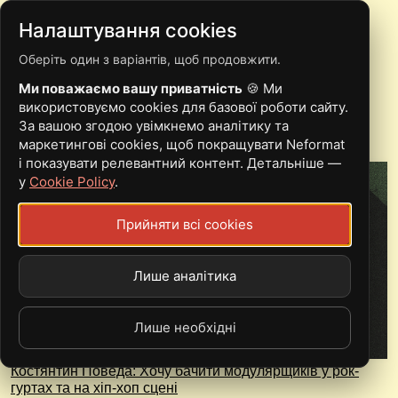
Налаштування cookies
Оберіть один з варіантів, щоб продовжити.
НОЙЗ
Ми поважаємо вашу приватність
🍪 Ми
використовуємо cookies для базової роботи сайту.
За вашою згодою увімкнемо аналітику та
маркетингові cookies, щоб покращувати Neformat
і показувати релевантний контент. Детальніше —
у
Cookie Policy
.
Прийняти всі cookies
Лише аналітика
Лише необхідні
Костянтин Поведа: Хочу бачити модулярщиків у рок-
гуртах та на хіп-хоп сцені