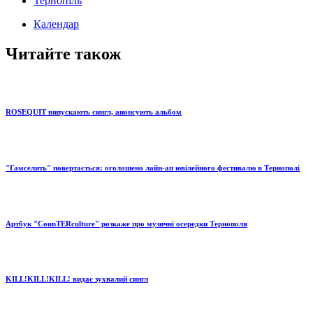
Тернопіль
Календар
Читайте також
ROSEQUIT випускають сингл, анонсують альбом
"Гамселить" повертається: оголошено лайн-ап ювілейного фестивалю в Тернополі
Артбук "СounTERculture" розкаже про музичні осередки Тернополя
KILL!KILL!KILL! видає зухвалий сингл