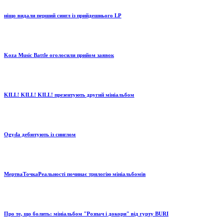
ніщо видали перший сингл із прийдешнього LP
Koza Music Battle оголосили прийом заявок
KILL! KILL! KILL! презентують другий мініальбом
Ogyda дебютують із синглом
МертваТочкаРеальності починає трилогію мініальбомів
Про те, що болить: мініальбом "Розпач і докори" від гурту BURI