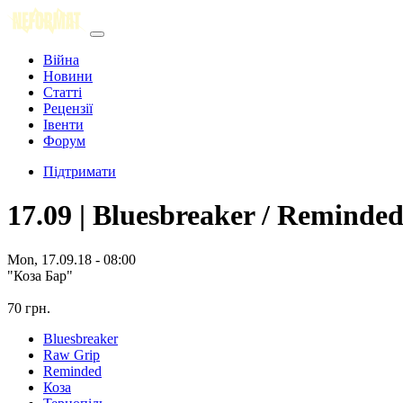
Війна
Новини
Статті
Рецензії
Івенти
Форум
Підтримати
17.09 | Bluesbreaker / Reminde
Mon, 17.09.18 - 08:00
"Коза Бар"
70 грн.
Bluesbreaker
Raw Grip
Reminded
Коза