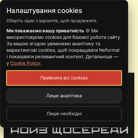
Налаштування cookies
Оберіть один з варіантів, щоб продовжити.
12.02 | КИЇВ | OZET,
Ми поважаємо вашу приватність
🍪 Ми
SPORTCAR, EREH SAW
використовуємо cookies для базової роботи сайту.
За вашою згодою увімкнемо аналітику та
маркетингові cookies, щоб покращувати Neformat
і показувати релевантний контент. Детальніше —
Wed, 12.02.25 - 07:00
у
Cookie Policy
.
Клуб "Otel'"
Прийняти всі cookies
Лише аналітика
Лише необхідні