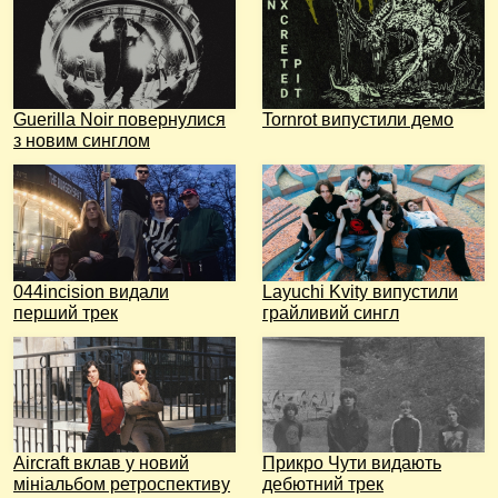
Guerilla Noir повернулися
Tornrot випустили демо
з новим синглом
044incision видали
Layuchi Kvity випустили
перший трек
грайливий сингл
Aircraft вклав у новий
Прикро Чути видають
мініальбом ретроспективу
дебютний трек