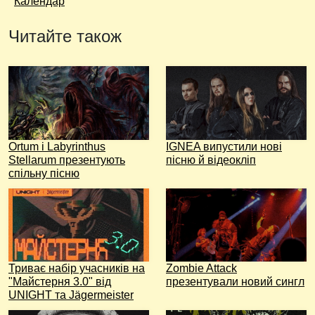
Календар
Читайте також
Ortum і Labyrinthus
IGNEA випустили нові
Stellarum презентують
пісню й відеокліп
спільну пісню
Триває набір учасників на
Zombie Attack
"Майстерня 3.0" від
презентували новий сингл
UNIGHT та Jägermeister