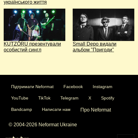
українського життя
KUTZÔRU презентували
Small Depo видали
особистий сингл
альбом "Пригоди"
Підтримати Neformat
Facebook
Instagram
YouTube
TikTok
Telegram
X
Spotify
Bandcamp
Написати нам
Про Neformat
© 2004-2026 Neformat Ukraine