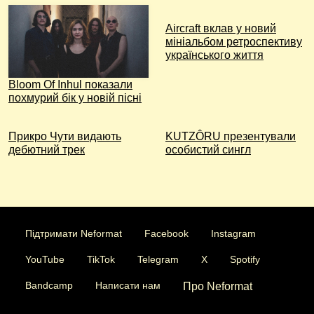
Aircraft вклав у новий
мініальбом ретроспективу
українського життя
Bloom Of Inhul показали
похмурий бік у новій пісні
Прикро Чути видають
KUTZÔRU презентували
дебютний трек
особистий сингл
Підтримати Neformat
Facebook
Instagram
YouTube
TikTok
Telegram
X
Spotify
Bandcamp
Написати нам
Про Neformat