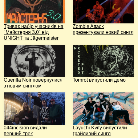
Триває набір учасників на
Zombie Attack
"Майстерня 3.0" від
презентували новий сингл
UNIGHT та Jägermeister
Guerilla Noir повернулися
Tornrot випустили демо
з новим синглом
044incision видали
Layuchi Kvity випустили
перший трек
грайливий сингл