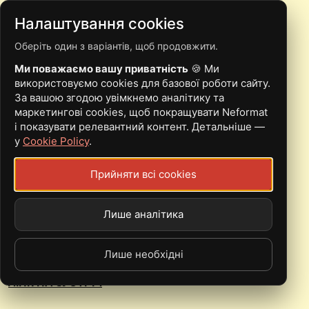
Налаштування cookies
Оберіть один з варіантів, щоб продовжити.
08.01 | КИЇВ | SONIC
Ми поважаємо вашу приватність
🍪 Ми
TEMPLE, DREAMS OF
використовуємо cookies для базової роботи сайту.
За вашою згодою увімкнемо аналітику та
MAYA, RISIN SABOTAGE,
маркетингові cookies, щоб покращувати Neformat
і показувати релевантний контент. Детальніше —
DICE & THE ACID
у
Cookie Policy
.
WARRIOR LORD
Прийняти всі cookies
Лише аналітика
Sun, 08.01.23 - 04:00
Volume Club
Лише необхідні
100+ грн
ЛІНК НА ЗУСТРІЧ