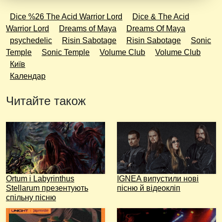
Dice %26 The Acid Warrior Lord
Dice & The Acid
Warrior Lord
Dreams of Maya
Dreams Of Maya
psychedelic
Risin Sabotage
Risin Sabotage
Sonic
Temple
Sonic Temple
Volume Club
Volume Club
Київ
Календар
Читайте також
Ortum і Labyrinthus
IGNEA випустили нові
Stellarum презентують
пісню й відеокліп
спільну пісню