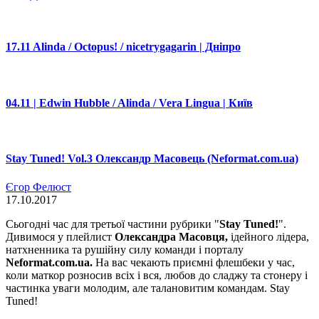
17.11 Alinda / Octopus! / nicetrygagarin | Дніпро
04.11 | Edwin Hubble / Alinda / Vera Lingua | Київ
Stay Tuned! Vol.3 Олександр Масовець (Neformat.com.ua)
Єгор Фелюст
17.10.2017
Сьогодні час для третьої частини рубрики "
Stay Tuned!
".
Дивимося у плейлист
Олександра Масовця,
ідейного лідера,
натхненника та рушійну силу команди і порталу
Neformat.com.ua.
На вас чекають приємні флешбеки у час,
коли маткор розносив всіх і вся, любов до сладжу та стонеру і
частинка уваги молодим, але талановитим командам. Stay
Tuned!