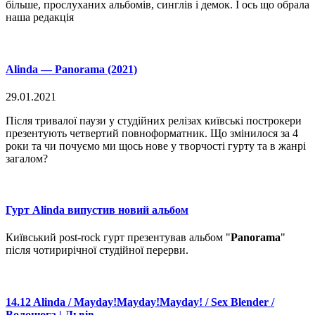
більше, прослуханих альбомів, синглів і демок. І ось що обрала
наша редакція
Alinda — Panorama (2021)
29.01.2021
Після тривалої паузи у студійних релізах київські построкери
презентують четвертий повноформатник. Що змінилося за 4
роки та чи почуємо ми щось нове у творчості гурту та в жанрі
загалом?
Гурт Alinda випустив новий альбом
Київський post-rock гурт презентував альбом "
Panorama
"
після чотирирічної студійної перерви.
14.12 Alinda / Mayday!Mayday!Mayday! / Sex Blender /
Волоцюга | Львів