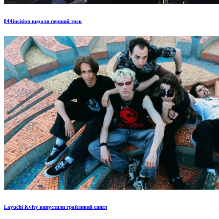
044incision видали перший трек
Layuchi Kvity випустили грайливий сингл