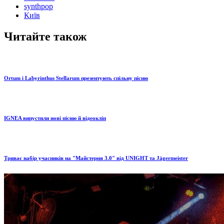
synthpop
Київ
Читайте також
Ortum і Labyrinthus Stellarum презентують спільну пісню
IGNEA випустили нові пісню й відеокліп
Триває набір учасників на "Майстерня 3.0" від UNIGHT та Jägermeister