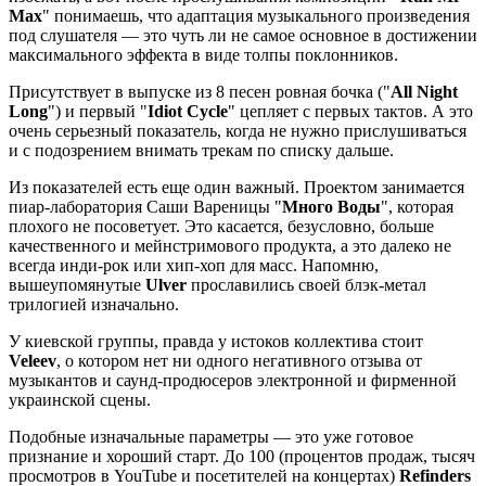
Max
" понимаешь, что адаптация музыкального произведения
под слушателя — это чуть ли не самое основное в достижении
максимального эффекта в виде толпы поклонников.
Присутствует в выпуске из 8 песен ровная бочка ("
All Night
Long
") и первый "
Idiot Cycle
" цепляет с первых тактов. А это
очень серьезный показатель, когда не нужно прислушиваться
и с подозрением внимать трекам по списку дальше.
Из показателей есть еще один важный. Проектом занимается
пиар-лаборатория Саши Вареницы "
Много Воды
", которая
плохого не посоветует. Это касается, безусловно, больше
качественного и мейнстримового продукта, а это далеко не
всегда инди-рок или хип-хоп для масс. Напомню,
вышеупомянутые
Ulver
прославились своей блэк-метал
трилогией изначально.
У киевской группы, правда у истоков коллектива стоит
Veleev
, о котором нет ни одного негативного отзыва от
музыкантов и саунд-продюсеров электронной и фирменной
украинской сцены.
Подобные изначальные параметры — это уже готовое
признание и хороший старт. До 100 (процентов продаж, тысяч
просмотров в YouTube и посетителей на концертах)
Refinders