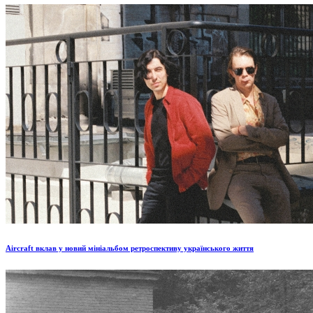
Aircraft вклав у новий мініальбом ретроспективу українського життя