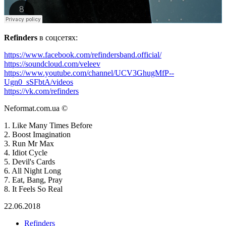
Refinders
в соцсетях:
https://www.facebook.com/refindersband.official/
https://soundcloud.com/veleev
https://www.youtube.com/channel/UCV3GhugMfP--
Ugn0_sSFbtA/videos
https://vk.com/refinders
Neformat.com.ua ©
1. Like Many Times Before
2. Boost Imagination
3. Run Mr Max
4. Idiot Cycle
5. Devil's Cards
6. All Night Long
7. Eat, Bang, Pray
8. It Feels So Real
22.06.2018
Refinders