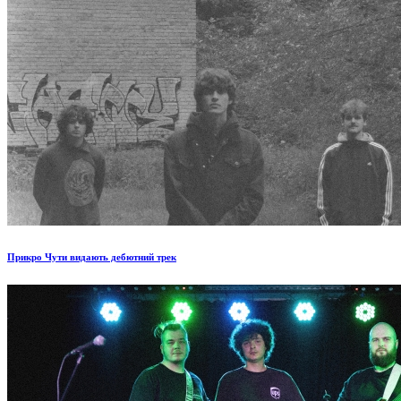
Прикро Чути видають дебютний трек