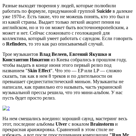
Разные выходят творения у людей, которые полюбили
работать по формуле, придуманной группой
Suicide
в далекие
уже 1970-е. Есть такие, что не можешь понять, кто это был и
из какой страны. Выдает только легкий акцент пения на
английском, но и то он может быть восточноевропейским, а
может и нет. Сейчас сложновато с геолокацией для
коллектива, который умеет работать с саундом. Если говорить
о
Refinders
, то это как раз описываемый случай.
Трое музыкантов
Влад Велеев, Евгений Якушко и
Константин Никитин
из Киева собрались в прошлом году,
чтобы выдать в конце июня этого первый релиз под
названием "
Skin Effect
". Что это — EP или LP — сложно
сказать, так как в нем 8 треков и по длительности он
превышает среднестатистический миньон. Музыканты не
написали, как правильно его называть, часть украинской
музыкальной прессы решила, что это мини-альбом. У нас
пусть будет просто релиз.
На нем смешались воедино: хороший саунд, мастеринг весь
этот, последние альбомы
Ulver
с вокалом
Brainstorm
и
прекрасная аранжировка. Сравнений в этом стиле не
избежать, а вот после прослушивания композиции
"Run Mr