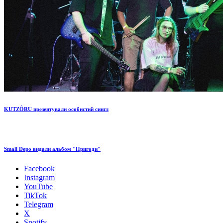
KUTZÔRU презентували особистий сингл
Small Depo видали альбом "Пригоди"
Facebook
Instagram
YouTube
TikTok
Telegram
X
Spotify