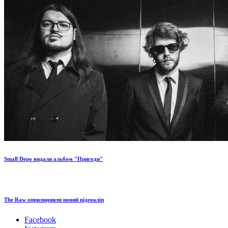
Small Depo видали альбом "Пригоди"
The Raw оприлюднили новий відеокліп
Facebook