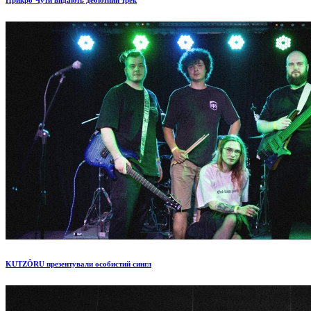
Прикро Чути видають дебютний трек
KUTZÔRU презентували особистий сингл