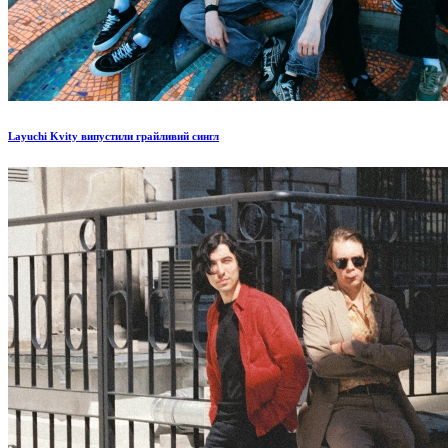
Layuchi Kvity випустили грайливий сингл