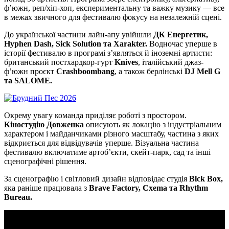
ф’южн, реп/хіп-хоп, експериментальну та важку музику — все
в межах звичного для фестивалю фокусу на незалежній сцені.
До української частини лайн-апу увійшли
ДК Енергетик,
Hyphen Dash, Sick Solution та Xarakter.
Водночас уперше в
історії фестивалю в програмі з’являться й іноземні артисти:
британський постхардкор-гурт
Knives
, італійський джаз-
ф’южн проєкт
Crashboombang
, а також берлінські
DJ Mell G
та SALOME.
Окрему увагу команда приділяє роботі з простором.
Кіностудію Довженка
описують як локацію з індустріальним
характером і майданчиками різного масштабу, частина з яких
відкриється для відвідувачів уперше. Візуальна частина
фестивалю включатиме артоб’єкти, скейт-парк, сад та інші
сценографічні рішення.
За сценографію і світловий дизайн відповідає студія
Blck Box,
яка раніше працювала з
Brave Factory, Cxema та Rhythm
Bureau.