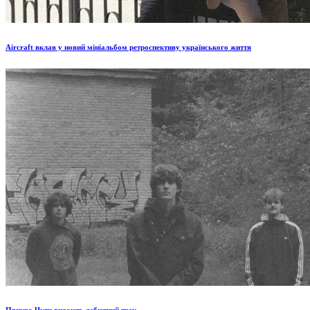
Aircraft вклав у новий мініальбом ретроспективу українського життя