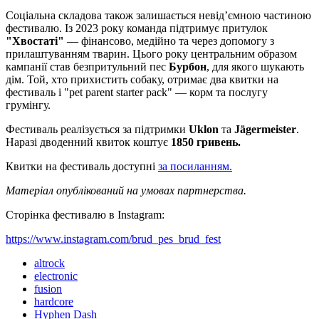
Соціальна складова також залишається невідʼємною частиною
фестивалю. Із 2023 року команда підтримує притулок
"Хвостаті"
— фінансово, медійно та через допомогу з
прилаштуванням тварин. Цього року центральним образом
кампанії став безпритульний пес
Бурбон
, для якого шукають
дім. Той, хто прихистить собаку, отримає два квитки на
фестиваль і "pet parent starter pack" — корм та послугу
грумінгу.
Фестиваль реалізується за підтримки
Uklon
та
Jägermeister
.
Наразі дводенний квиток коштує
1850 гривень.
Квитки на фестиваль доступні
за посиланням.
Матеріал опублікований на умовах партнерства.
Сторінка фестивалю в Instagram:
https://www.instagram.com/brud_pes_brud_fest
altrock
electronic
fusion
hardcore
Hyphen Dash