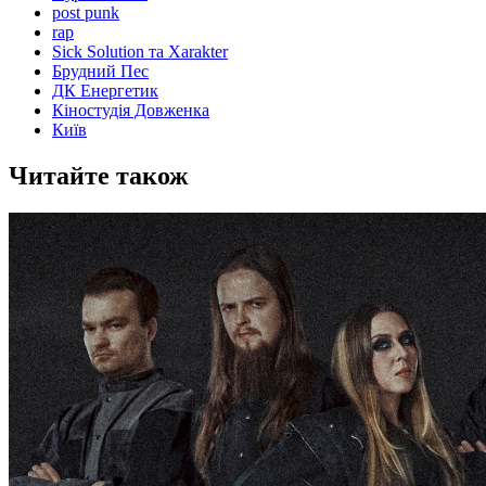
post punk
rap
Sick Solution та Xarakter
Брудний Пес
ДК Енергетик
Кіностудія Довженка
Київ
Читайте також