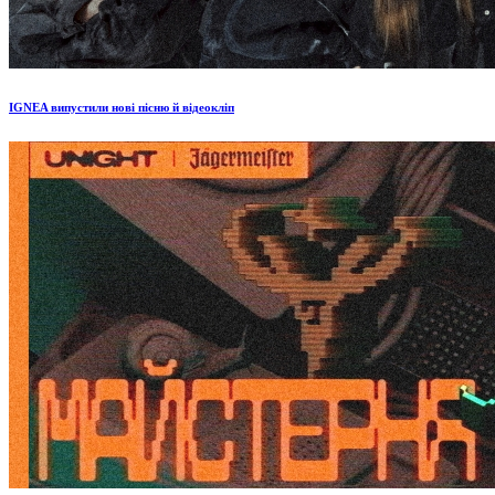
IGNEA випустили нові пісню й відеокліп