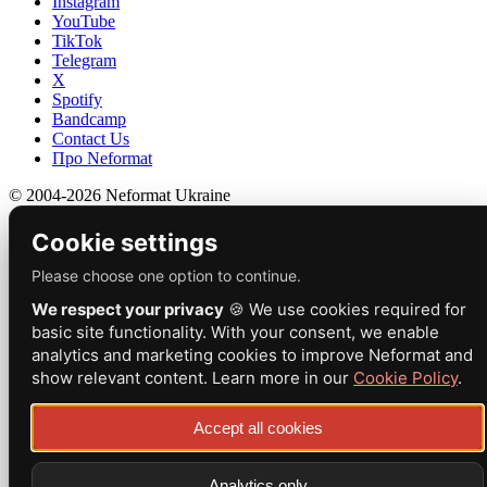
Instagram
YouTube
TikTok
Telegram
X
Spotify
Bandcamp
Contact Us
Про Neformat
© 2004-2026 Neformat Ukraine
Cookie settings
Please choose one option to continue.
We respect your privacy
🍪 We use cookies required for
basic site functionality. With your consent, we enable
analytics and marketing cookies to improve Neformat and
show relevant content. Learn more in our
Cookie Policy
.
Accept all cookies
Analytics only