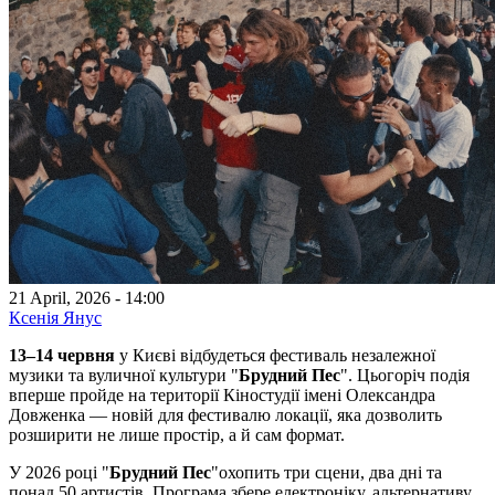
21 April, 2026 - 14:00
Ксенія Янус
13–14 червня
у Києві відбудеться фестиваль незалежної
музики та вуличної культури "
Брудний Пес
". Цьогоріч подія
вперше пройде на території Кіностудії імені Олександра
Довженка — новій для фестивалю локації, яка дозволить
розширити не лише простір, а й сам формат.
У 2026 році "
Брудний Пес
"охопить три сцени, два дні та
понад 50 артистів. Програма збере електроніку, альтернативу,