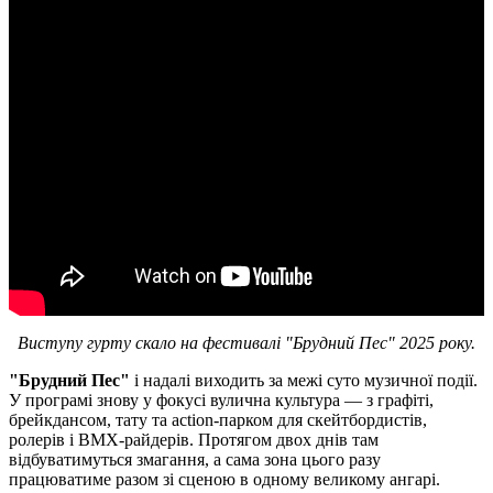
Виступу гурту скало на фестивалі "Брудний Пес" 2025 року.
"Брудний Пес"
і надалі виходить за межі суто музичної події.
У програмі знову у фокусі вулична культура — з графіті,
брейкдансом, тату та action-парком для скейтбордистів,
ролерів і BMX-райдерів. Протягом двох днів там
відбуватимуться змагання, а сама зона цього разу
працюватиме разом зі сценою в одному великому ангарі.