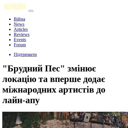
Війна
News
Articles
Reviews
Events
Forum
Підтримати
"Брудний Пес" змінює
локацію та вперше додає
міжнародних артистів до
лайн-апу