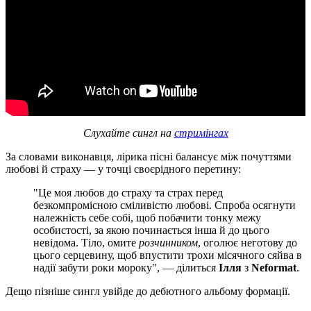
Слухайте сингл на
стримінгах
За словами виконавця, лірика пісні балансує між почуттями
любові й страху — у точці своєрідного перетину:
"Це моя любов до страху та страх перед
безкомпромісною сміливістю любові. Спроба осягнути
належність себе собі, щоб побачити тонку межу
особистості, за якою починається інша й до цього
невідома. Тіло, омите
розчинником
, оголює неготову до
цього серцевину, щоб впустити трохи місячного сяйва в
надії забути роки мороку", — ділиться
Ілля
з
Neformat
.
Дещо пізніше сингл увійде до дебютного альбому формації.