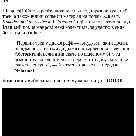
реп.
Ще до офіційного релізу виконавець неодноразово грав цей
трек, а також інший сольний матеріал на подіях
Амнезія
,
Какофонія
,
Отжефест
і
Натовп
. Тоді ж стало зрозуміло, що
Ілля
вийшов за жанрові межі колективів, за участю в яких
його знали раніше:
"Перший трек у дискографії — клауд-реп, який досить
швидко розганяється до діджитал-хардкорного звучання.
Абстрактний речитатив скаче по шаленому біту та
демонструє оголений чи то нерв, чи то дріт, яким тече
скажена енергія", — йдеться в пресрелізі, передає
Neformat
.
Композиція вийшла за сприяння музвидавництва
ПОТОП
.