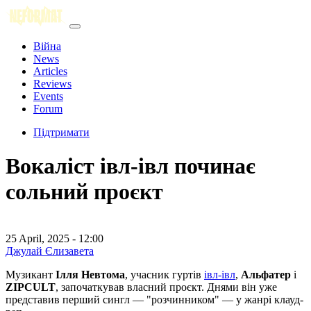
Війна
News
Articles
Reviews
Events
Forum
Підтримати
Вокаліст івл-івл починає
сольний проєкт
25 April, 2025 - 12:00
Джулай Єлизавета
Музикант
Ілля Невтома
, учасник гуртів
івл-івл
,
Альфатер
і
ZIPCULT
, започаткував власний проєкт. Днями він уже
представив перший сингл — "розчинником" — у жанрі клауд-