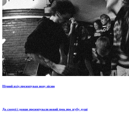
Нічний вхід презентував нову пісню
До смерті і довше презентували новий трек про згубу душі