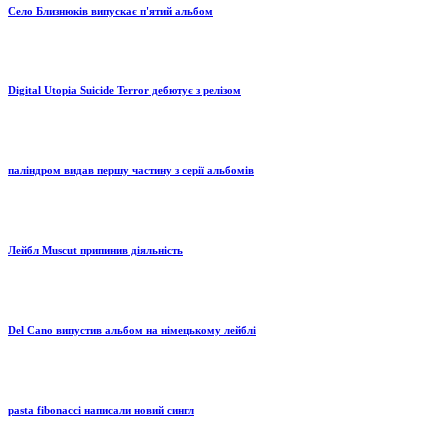
Село Близнюків випускає п'ятий альбом
Digital Utopia Suicide Terror дебютує з релізом
паліндром видав першу частину з серії альбомів
Лейбл Muscut припинив діяльність
Del Cano випустив альбом на німецькому лейблі
pasta fibonacci написали новий сингл