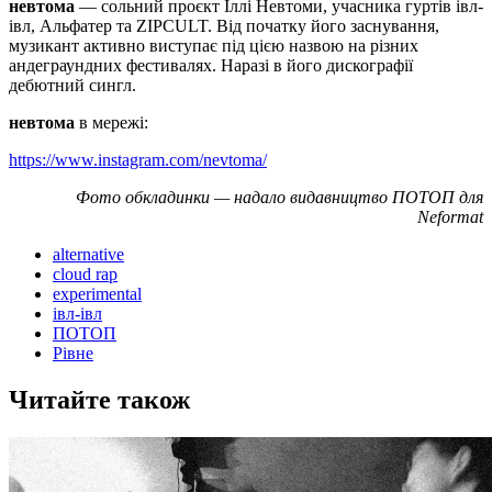
невтома
— сольний проєкт Іллі Невтоми, учасника гуртів івл-
івл, Альфатер та ZIPCULT. Від початку його заснування,
музикант активно виступає під цією назвою на різних
андеграундних фестивалях. Наразі в його дискографії
дебютний сингл.
невтома
в мережі:
https://www.instagram.com/nevtoma/
Фото обкладинки — надало видавництво ПОТОП для
Neformat
alternative
cloud rap
experimental
івл-івл
ПОТОП
Рівне
Читайте також