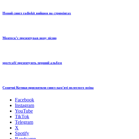
Новий сингл radiokit вийшов на стримінгах
Монтескʼє презентував нову пісню
sportcafé презентують перший альбом
Сонячні Котики присвятили сингл пам'яті полеглого воїна
Facebook
Instagram
YouTube
TikTok
Telegram
X
Spotify
Bandcamp